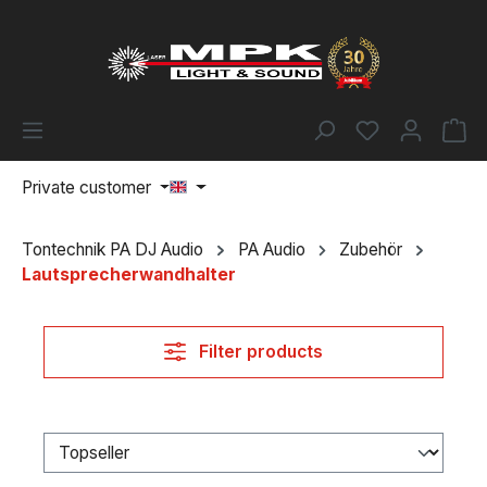
Skip to main content
You have 0 w
Sh
Private customer
Tontechnik PA DJ Audio
PA Audio
Zubehör
Lautsprecherwandhalter
Filter products