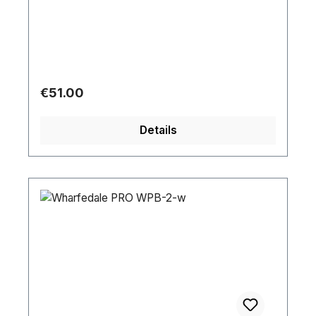
Regular price:
€51.00
Details