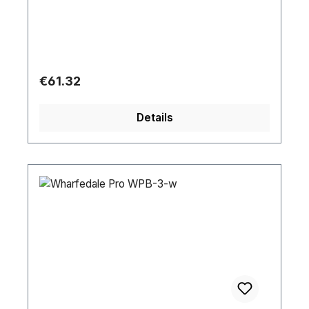
Regular price:
€61.32
Details