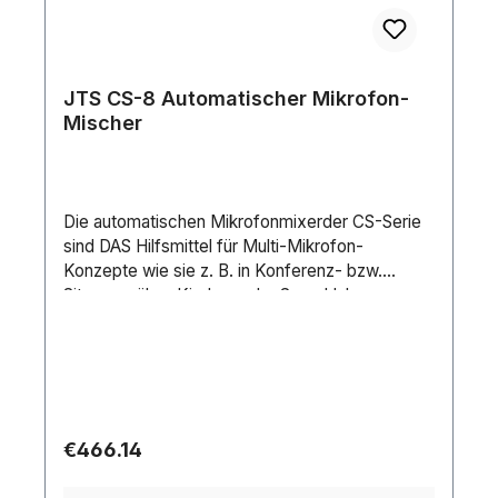
JTS CS-8 Automatischer Mikrofon-
Mischer
Die automatischen Mikrofonmixerder CS-Serie
sind DAS Hilfsmittel für Multi-Mikrofon-
Konzepte wie sie z. B. in Konferenz- bzw.
Sitzungssälen, Kirchen oder Sprachlabors
vorherrschen. Die Hauptaufgabe dieser Mixer
besteht darin, immer dann Mikrofone zu öffnen,
wenn sie auch benötigt werden und sie wieder
zuzufahren, wenn der Sprecher seinen Vortrag
beendet hat. Diese intelligente Regelung der
einzelnen Mikrofonkanäle geschieht dabei völlig
Regular price:
€466.14
geräuschlos und so präzise, dass keine Silbe
des Redners verschluckt wird. Die positiven