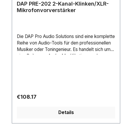
DAP PRE-202 2-Kanal-Klinken/XLR-
Mikrofonvorverstärker
Die DAP Pro Audio Solutions sind eine komplette
Reihe von Audio-Tools für den professionellen
Musiker oder Toningenieur. Es handelt sich um
eine Reihe von Audio-Modifikationswerkzeugen
wie Mini-Mixer, Vorverstärker und Wandler, die
als aktive oder passive Modelle erhältlich sind.
Alle Audiolösungen sind so konzipiert, dass sie
den höchsten Ansprüchen an Bühne und Audio
gerecht werden, und verfügen über ein
straßentaugliches Metallgehäuse mit
Regular price:
€108.17
Gummifüßen und leicht zugänglichen
Bedienelementen. Die Geräte haben außerdem
Details
eine kleine Stellfläche, wodurch sie sich ideal für
den Einsatz und die Platzierung in jeder
Umgebung eignen, in der der Platz kritisch