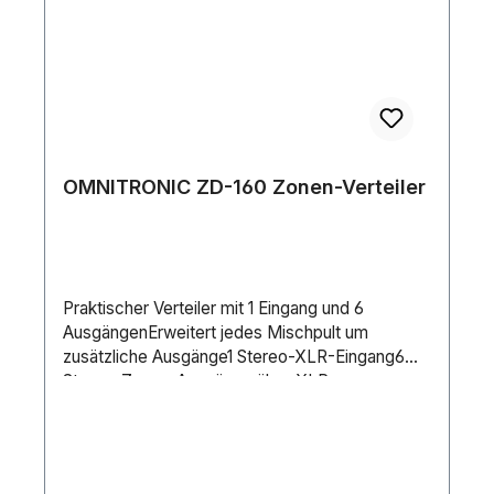
OhmGain:15 dBMax. Pegel:Eingang: +9
dBAusgang: +22
dBFarbe:SilberGehäusebauform:(19") 48,3 cm
Rackeinbau 1 HEMaße:Breite: 48,3 cmTiefe:
12,6 cmHöhe: 4,45 cmGewicht:2,35 kg
OMNITRONIC ZD-160 Zonen-Verteiler
Praktischer Verteiler mit 1 Eingang und 6
AusgängenErweitert jedes Mischpult um
zusätzliche Ausgänge1 Stereo-XLR-Eingang6
Stereo-Zonen-Ausgänge über XLR-
BuchsenJede Zone mit Lautstärkeregler und
Mono-UmschaltungLED-Anzeige für
Signaleingang und Mono/Stereo-Modus(19")
48,3 cm Rackeinbau 1 HEFür