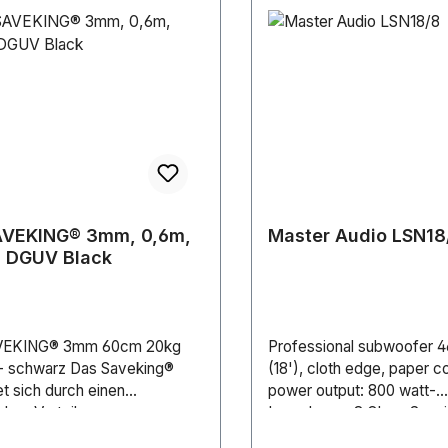
AVEKING® 3mm, 0,6m,
Master Audio LSN18
, DGUV Black
VEKING® 3mm 60cm 20kg
Professional subwoofer 
 schwarz Das Saveking®
(18'), cloth edge, paper 
t sich durch einen
power output: 800 watt-
chen Vorteil zu
Impedance: 8 Ohm- Sensit
mlichen Sicherungsseilen
dB- Frequency response: