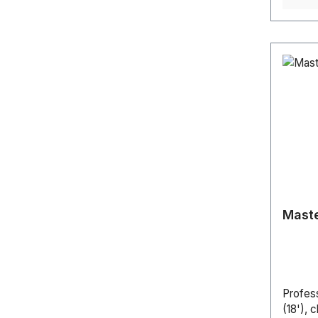
Risiko
310 mm
(mm): 
mHöhe 
mGewic
Poliert
Silber
mm Kom
Maste
Profes
(18'), 