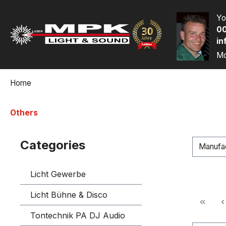
p to main content
Skip to search
Skip to main navigation
Yo
00
in
Mo
Home
Others
Categories
Manufa
Licht Gewerbe
Licht Bühne & Disco
Tontechnik PA DJ Audio