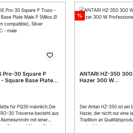
üfen, bedarf es vor dem
 einer Sichtkontrolle der
Discount
%
rkierung. Die eingesetzten
lverbindungsglieder
echen der DIN 56927 und
 nach den Vorgaben der
u Sicherheit bei
taltungen und Produktionen –
 über Personen
det.Spezifikationen: •
esser: 3mm • Länge:
 Pro-30 Square P
ANTARI HZ-350 300
 Farbe: schwarz•
 - Square Base Plate
Hazer 300 W
uktion: 6x19+SE•
P (Milos Ø 29,8 mm
Professioneller Haz
izierung nach DGUV 215-313,
tible), Silver BWPQC -
0-3 • Max. einsträngige
ungsmasse: 20kg • Gewicht:
latte für PQ30 männlich.Die
Der Antari HZ-350 ist ein
g
PRO-30 Traverse besteht aus
Hazer, der nicht nur eine l
Aluminiumrohr mit einer
Tradition an Qualitätsprod
von 2 mm und 16 mm Streben.
weiterführt, sondern auch
t das am häufigsten
unvergleichliche Funktione