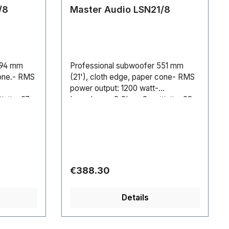
/8
Master Audio LSN21/8
394 mm
Professional subwoofer 551 mm
cone.- RMS
(21'), cloth edge, paper cone- RMS
power output: 1200 watt-
vity: 97
Impedance: 8 Ohm- Sensitivity: 98
 40-2000
dB- Frequency response: 35-1500
z- Voice
Hz- Magnet weight: 201 oz- Voice
ecessed
coil diameter: 114 mm- Recessed
ing depth:
diameter: 511 mm- Mounting depth:
237 mm
Regular price:
€388.30
Details