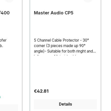
rbrauch:
 LGasdruck
/400
Master Audio CP5
): 491
ite (mm):
rogram /
DMX-
ofer
5 Channel Cable Protector - 30°
ung:
b.
corner (3 pieces made up 90°
bel: IEC-
angle)- Suitable for both ringht and
enungen:
left corner- Material: rubber.-
Channels dimensions: 35 x 35 mm-
Weight: 4.5 kg
Regular price:
€42.81
)
Details