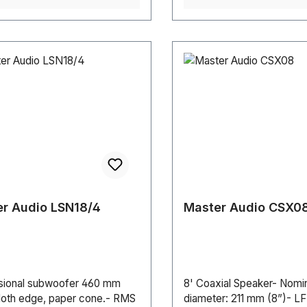
 des Anwenders.Länge (mm):
Länge (m): 0.31 mBreite
310 mmBreite (m): 0.31
(mm): 5 mmHöhe (m): 0.01
ht: 1.65 kgOberfläche:
Farbe:
Traversensystem: P Ø 29,8
binierbar mit: Milos
r Audio LSN18/4
Master Audio CSX0
sional subwoofer 460 mm
8' Coaxial Speaker- Nomin
cloth edge, paper cone.- RMS
diameter: 211 mm (8”)- LF