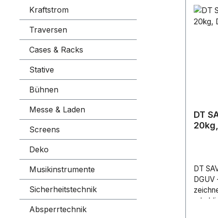
Kraftstrom
Traversen
Cases & Racks
Stative
Bühnen
Messe & Laden
DT S
20kg
Screens
Deko
DT SA
Musikinstrumente
DGUV -
Sicherheitstechnik
zeichne
erhebli
Absperrtechnik
herköm