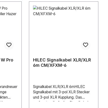
 W Pro
HILEC Signalkabel XLR/XLR
6m CM/XFXM-6
er
 brandneuer
Signalkabel XLR/XLR 6mHILEC
ange
Signalkabel mit 3-pol XLR Stecker
ukten
und 3-pol XLR Kupplung. Das
 über neue
professionelle Audio- Signalkabel
n verfügt.
mit professionellem LOW NOISE