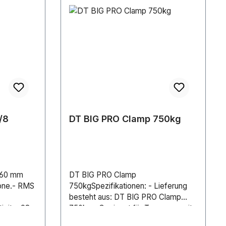
/8
DT BIG PRO Clamp 750kg
460 mm
DT BIG PRO Clamp
cone.- RMS
750kgSpezifikationen: - Lieferung
besteht aus: DT BIG PRO Clamp
ivity: 98
750kg - Geeignet für Traversen mit
 35-2000
58-61mm Durchmesser - Material: