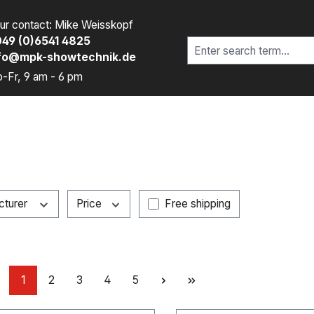
ur contact: Mike Weisskopf
49 (0)6541 4825
fo@mpk-showtechnik.de
-Fr, 9 am - 6 pm
Add filter: Free shipping
cturer
Price
Free shipping
Page
Page
Page
Page
Page
1
2
3
4
5