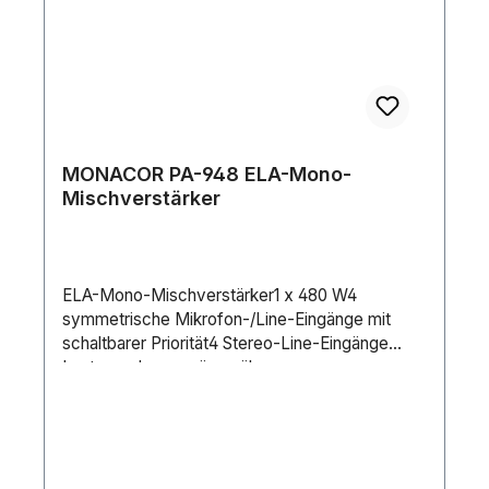
MONACOR PA-948 ELA-Mono-
Mischverstärker
ELA-Mono-Mischverstärker1 x 480 W4
symmetrische Mikrofon-/Line-Eingänge mit
schaltbarer Priorität4 Stereo-Line-Eingänge
Lautsprecherausgänge über
SchraubkontakteSymmetrischer Line-
AusgangRecord-AusgangEinschleifmöglichkeit
für z. B. Effektgeräte, Equalizer, Feedback-
ControllerExtern auslösbarer 2/4-Ton-GongEin-
und Ausgangspegelregler2-fach-Klangregelung