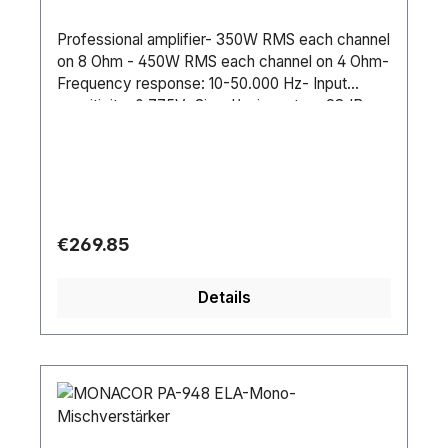
Professional amplifier- 350W RMS each channel
on 8 Ohm - 450W RMS each channel on 4 Ohm-
Frequency response: 10-50.000 Hz- Input
sensitivity: 0,775V- Signal/noise rate: >98dB-
Segregation ratio: >70dB- Dumping factor:
>350- Input impendance: 20Kohms- Slew rate:
55V/microsec. - Thermal protection, short
circuit, overload - Ground/Lift switch - RCA,
Jack 6.3 mm inputs - Speakon, jack 6.3 mm,
binding connector output- Dimensions: 482 x
Regular price:
€269.85
294 x 88 mm- Weight: 12kg
Details