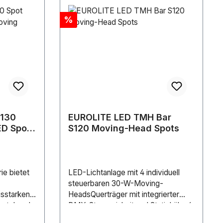
Rabatt
%
130
EUROLITE LED TMH Bar
ED Spot
S120 Moving-Head Spots
e bietet
LED-Lichtanlage mit 4 individuell
steuerbaren 30-W-Moving-
gsstarken
HeadsQuerträger mit integrierter
bestehend
DMX-Steuereinheit und Stativhülse4
von
LEDs 30 W COB (Chip-on-