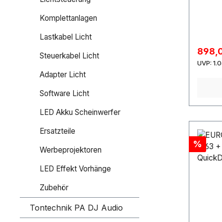
Movingl
ansteue
Komplettanlagen
540° P
Positio
Lastkabel Licht
Auflös
Verkau
898,
Steuerkabel Licht
Farbwa
Reg
UVP:
1.
einstel
Adapter Licht
einstel
Showpr
Software Licht
27; 40
LED Akku Scheinwerfer
bedien
über Lü
Ersatzteile
KopfAn
Rabatt
%
Musiks
Werbeprojektoren
DMX; M
QuickD
LED Effekt Vorhänge
DMX by
Zubehör
(optio
über US
Tontechnik PA DJ Audio
einem 