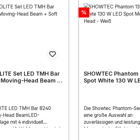
Rabatt
%
LITE Set LED TMH Bar
SHOWTEC Phantom 
 Moving-Head Beam +
Spot White 130 W L
Bag
Moving Head - Weiß
ITE LED TMH Bar B240
Die Showtec Phantom-Seri
g-Head BeamLED-
eine große Auswahl an
lage mit 4 individuell
zuverlässigen und leistun
baren 60-W-Moving-Heads4
Moving-Light-Effekten, 
60 W SMD 6065 4in1 RGBW
aus verschiedenen Arten 