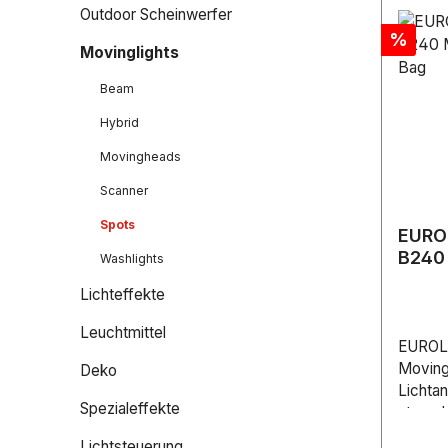
Outdoor Scheinwerfer
Rabatt
%
Movinglights
Beam
Hybrid
Movingheads
Scanner
Spots
EURO
B240
Washlights
Soft 
Lichteffekte
Leuchtmittel
EUROL
Movin
Deko
Lichtan
Spezialeffekte
steuer
LEDs 
Lichtsteuerung