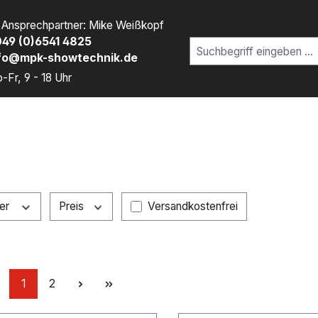
r Ansprechpartner: Mike Weißkopf
49 (0)6541 4825
fo@mpk-showtechnik.de
-Fr, 9 - 18 Uhr
Filter hinzufügen: Versandkostenfr
ler
Preis
Versandkostenfrei
Seite
Seite
1
2