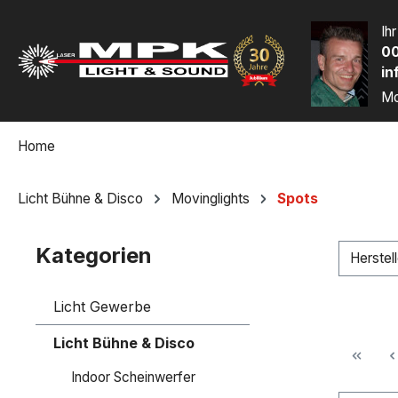
m Hauptinhalt springen
Zur Suche springen
Zur Hauptnavigation springen
Ih
00
in
Mo
Home
Licht Bühne & Disco
Movinglights
Spots
Kategorien
Herstel
Licht Gewerbe
Licht Bühne & Disco
Indoor Scheinwerfer