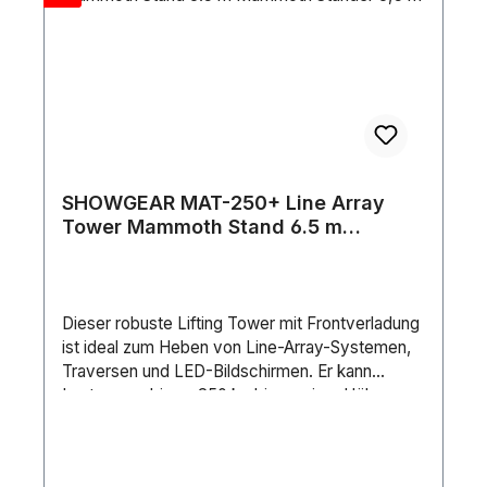
SHOWGEAR MAT-250+ Line Array
Tower Mammoth Stand 6.5 m
Mammoth Ständer 6,5 m
Dieser robuste Lifting Tower mit Frontverladung
ist ideal zum Heben von Line-Array-Systemen,
Traversen und LED-Bildschirmen. Er kann
Lasten von bis zu 250 kg bis zu einer Höhe von
6,5 Metern heben. Da die Lasten direkt vom
Boden angehoben werden, wird der
Kraftaufwand für den Benutzer auf ein Minimum