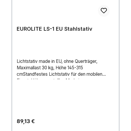
EUROLITE LS-1 EU Stahlstativ
Lichtstativ made in EU, ohne Querträger,
Maximallast 30 kg, Höhe 145-315
cmStandfestes Lichtstativ für den mobilen
EinsatzHöhenverstellbarMade in
EuropeLieferumfang1 x Stativ1 x
BedienungsanleitungMaximale Tragfähigkeit:30
kgHöhe:Maximal: 315 cmMinimal: 145
cmAufnahmesystem:Rohr: Ø 28mmTyp (Stative
allgemein):Handauszugsstativ/LichtMaterial:Stah
l/MagnesiumFarbe:SchwarzTransportmaß:120
Regulärer Preis:
89,13 €
cm x 16 cm x 14 cmStandfläche:Ø 108