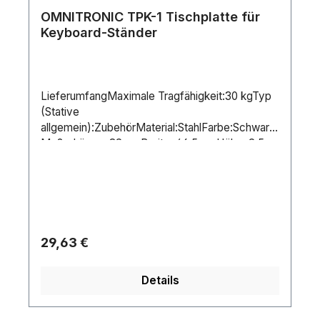
OMNITRONIC TPK-1 Tischplatte für
Keyboard-Ständer
LieferumfangMaximale Tragfähigkeit:30 kgTyp
(Stative
allgemein):ZubehörMaterial:StahlFarbe:Schwarz
Maße:Länge: 82 cmBreite: 46,5 cmHöhe: 2,5
cmGewicht:3,90 kg
Regulärer Preis:
29,63 €
Details