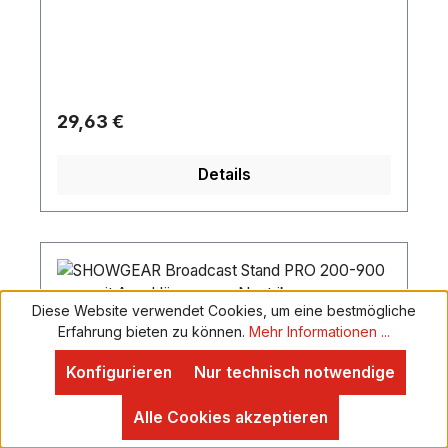
120mmStativrohrdurchmesser max Ø:
35mmGewindestange: M10 with butterflyLänge
des Gewindes: 45mmGewicht: 0,465kg
Regulärer Preis:
29,63 €
Details
Diese Website verwendet Cookies, um eine bestmögliche
Erfahrung bieten zu können.
Mehr Informationen ...
Konfigurieren
Nur technisch notwendige
Alle Cookies akzeptieren