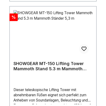
Rabatt
%
SHOWGEAR MT-150 Lifting Tower
Mammoth Stand 5.3 m Mammoth
Ständer 5,3 m
Dieser teleskopische Lifting Tower mit
abnehmbaren Füßen eignet sich perfekt zum
Anheben von Soundanlagen, Beleuchtung und
Traversen. Er kann Lasten von bis zu 150 kg auf