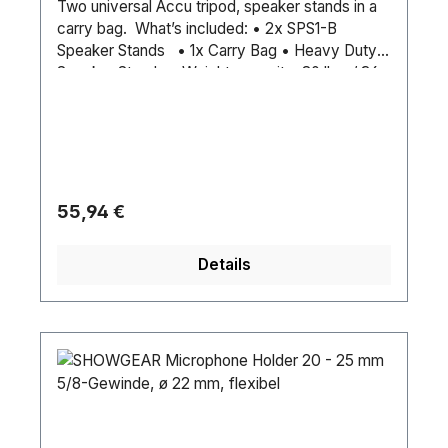
Two universal Accu tripod, speaker stands in a
carry bag. What’s included: • 2x SPS1-B
Speaker Stands • 1x Carry Bag • Heavy Duty
Speaker Stands • Weight capacity: 80 lbs. / 36
kgs. • Recommended maximum height: 6 ft. •
Pipe Diameter: 1.38” in. / 35mm • Weight: 6 lbs.
/ 3.75 kgs
Regulärer Preis:
55,94 €
Details