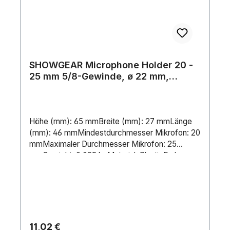
SHOWGEAR Microphone Holder 20 -
25 mm 5/8-Gewinde, ø 22 mm,
flexibel
Höhe (mm): 65 mmBreite (mm): 27 mmLänge
(mm): 46 mmMindestdurchmesser Mikrofon: 20
mmMaximaler Durchmesser Mikrofon: 25
mmGewicht: 0.023 kgMaterial: PlasticFarbe:
BlackGewinde: 5/8Enthaltenes Zubehör: None
Regulärer Preis:
11,02 €