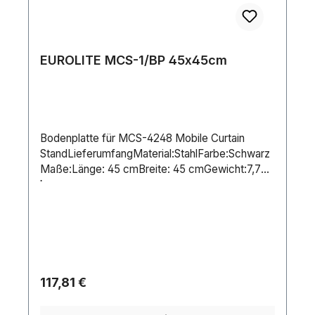
EUROLITE MCS-1/BP 45x45cm
Bodenplatte für MCS-4248 Mobile Curtain
StandLieferumfangMaterial:StahlFarbe:Schwarz
Maße:Länge: 45 cmBreite: 45 cmGewicht:7,70
kg
Regulärer Preis:
117,81 €