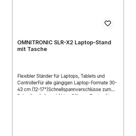
OMNITRONIC SLR-X2 Laptop-Stand
mit Tasche
Flexibler Ständer für Laptops, Tablets und
ControllerFür alle gängigen Laptop-Formate 30-
43 cm (12-17")Schnellspannverschlüsse zum
Schnellen Auf- und AbbauOffenes Design für
eine optimale LuftzirkulationRobustes
schwarzes MetallgehäuseNeig- und
schwenkbarHöhenverstellbarLieferumfang1 x
Ständer1 x Tasche1 x
BedienungsanleitungMaximale Last:5