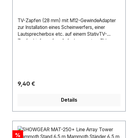
TV-Zapfen (28 mm) mit M12-GewindeAdapter
zur Installation eines Scheinwerfers, einer
Lautsprecherbox etc. auf einem StativTV-
ZapfenLieferumfangAufnahmesystem:TV-
Zapfen Ø 28mmM12 GewindeTyp (Stative
allgemein):ZubehörMaterial:StahlFarbe:Silbergra
u, verzinktGewicht:0,47 kg
Regulärer Preis:
9,40 €
Details
Rabatt
%