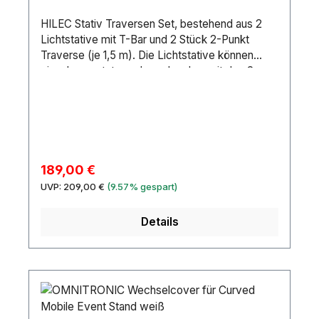
HILEC Stativ Traversen Set, bestehend aus 2
Lichtstative mit T-Bar und 2 Stück 2-Punkt
Traverse (je 1,5 m). Die Lichtstative können
einzeln genutzt werden oder aber mit den 2
Traversen verbunden werden. Die Traverse
kann in einer Höhe von 1,62 m und 3,25 m
montiert werden.
Verkaufspreis:
189,00 €
Regulärer Preis:
UVP:
209,00 €
(9.57% gespart)
Details