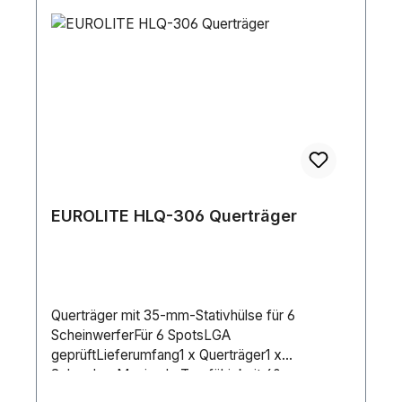
Durchmesser (offen): 1200 mmGewicht: 17
kgMinimale Belastung: 10 kgMaximale
Belastung: 80 kgMaterial: Aluminium /
MetalFarbe: Black / Silver
EUROLITE HLQ-306 Querträger
Querträger mit 35-mm-Stativhülse für 6
ScheinwerferFür 6 SpotsLGA
geprüftLieferumfang1 x Querträger1 x
SchraubenMaximale Tragfähigkeit:60
kgAufnahmesystem:Ø 35mmTyp (Stative