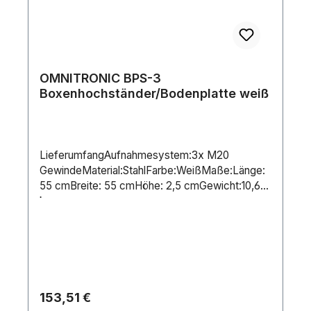
OMNITRONIC BPS-3
Boxenhochständer/Bodenplatte weiß
LieferumfangAufnahmesystem:3x M20
GewindeMaterial:StahlFarbe:WeißMaße:Länge:
55 cmBreite: 55 cmHöhe: 2,5 cmGewicht:10,60
kg
Regulärer Preis:
153,51 €