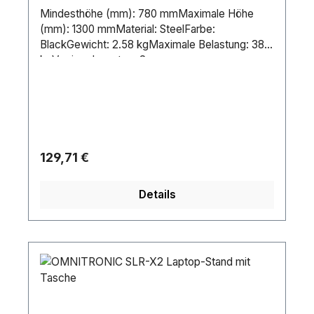
Mindesthöhe (mm): 780 mmMaximale Höhe
(mm): 1300 mmMaterial: SteelFarbe:
BlackGewicht: 2.58 kgMaximale Belastung: 38
kgVerriegelungstyp: Screw
KnobStänderanwendung: SpeakerMaximale
Länge zusammengeklappt: 1270
mmLautsprecheradapter Durchmesser: 35 mm
Regulärer Preis:
129,71 €
Details