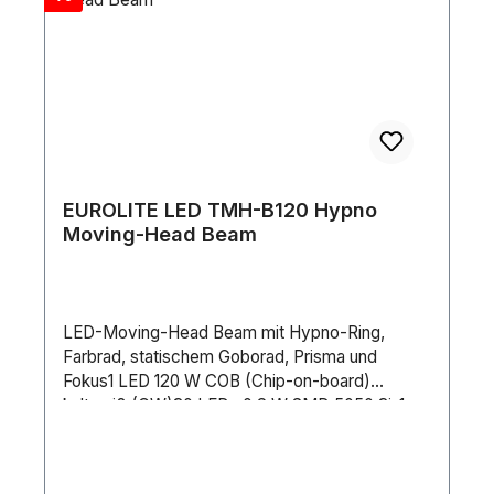
HzGesamtanschlusswert:125 WSchutzklasse:SK
IStromanschluss:Stromeinspeisung über P-Con
(blau), Einbauversion Stromanschlusskabel mit
Schutzkontaktstecker
(mitgeliefert)Stromausgang:P-Con (grau),
EinbauversionSicherung:5 x 20 mm, T 2 A
Sicherung auswechselbarLampenart:LED-
LampeLED-Typ:1 x 90 W COB (Chip-on-board)
kaltweiß (CW)Max. Kippbewegung TILT:200°
EUROLITE LED TMH-B120 Hypno
exakte Positionierung (16-Bit-Auflösung) Auto-
Moving-Head Beam
Positionskorrektur (Feedback)Max.
Schwenkbewegung PAN:540° exakte
Positionierung (16-Bit-Auflösung) Auto-
Positionskorrektur (Feedback)Blitzrate:2 - 20
LED-Moving-Head Beam mit Hypno-Ring,
HzAusstattung:Farbrad; Goborad mit statischen
Farbrad, statischem Goborad, Prisma und
Gobos; Fokus motorisch; Prisma 8-fach
Fokus1 LED 120 W COB (Chip-on-board)
rotierend; FrostfilterFarberzeugung:Farbrad mit
kaltweiß (CW)30 LEDs 0,2 W SMD 5050 3in1
7 dichroitischen Farben und offenHalbfarben
RGB (homogene Farbmischung)Positionierung
anwählbar, Rainbow-Effekt mit variabler
innerhalb 540° PAN, 240° TILTAuto-
Geschwindigkeit in beide
Positionskorrektur (Feedback)Exakte
RichtungenGobos:Goborad mit statischen