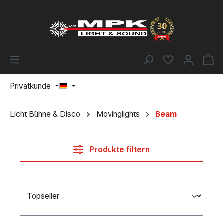
Zum Hauptinhalt springen
Du hast 0 Pr
Wa
Privatkunde
Licht Bühne & Disco
Movinglights
Beam
Produkte filtern