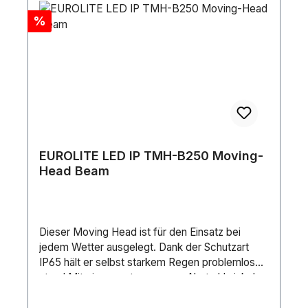
Rabatt
%
EUROLITE LED IP TMH-B250 Moving-
Head Beam
Dieser Moving Head ist für den Einsatz bei
jedem Wetter ausgelegt. Dank der Schutzart
IP65 hält er selbst starkem Regen problemlos
stand.Mit einem extrem engen Abstrahlwinkel
von nur 1° erzeugt er einen präzisen Beam mit
hoher Lichtleistung, unterstützt durch eine