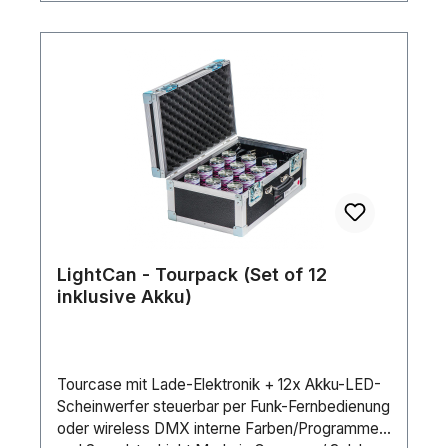
Funksignale auch an weit entfernte Geräte
weiterzuleiten. Features 15 Watt RGBW LED
Leistung ? 6700 K weiß 12 Stunden Akkubetrieb
4 Gruppen Management per
Fernbedienung&nbsp. Steuerbar per Ape Labs
Fernbedienung, Smartphone App & wireless
DMX Musik-Mode: intelligente Sound-Steuerung
mit Auto-Gain Funktechnik 2.4 GHz 3,4,8 DMX
Modes (8Bit & 16 Bit) Signal-Repeater in jeder
Ape Labs Leuchte Gehäuse
spritzwassergeschützt 65° oder 360°
Abstrahlwinkel Robustes Gehäuse aus Flugzeug
LightCan - Tourpack (Set of 12
Alu Austauschbarer Ni-MH Akkupack Made in
inklusive Akku)
Germany Abmessungen/Technische Daten
TableLight: 26,0 x 5,5 cm Gewicht: 0,49 Kg
Lieferumfang 2 x TableLight 2 x Ape Labs USB
DC Adapter 1 x Ape Labs Power Supply 10 Watt
Tourcase mit Lade-Elektronik + 12x Akku-LED-
USB 1 x Ape Labs Fernbedienung 2 x LightCan
Scheinwerfer steuerbar per Funk-Fernbedienung
Montagering für Effekt Linse
oder wireless DMX interne Farben/Programme