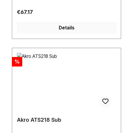
Regular price:
€67.17
Details
Discount
%
Akro ATS218 Sub