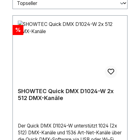
Discount
%
SHOWTEC Quick DMX D1024-W 2x
512 DMX-Kanäle
Der Quick DMX D1024-W unterstützt 1024 (2x
512) DMX-Kanäle und 1536 Art-Net-Kanäle über
die Quick DMX-Software via USB oder Wi-Fi. Er