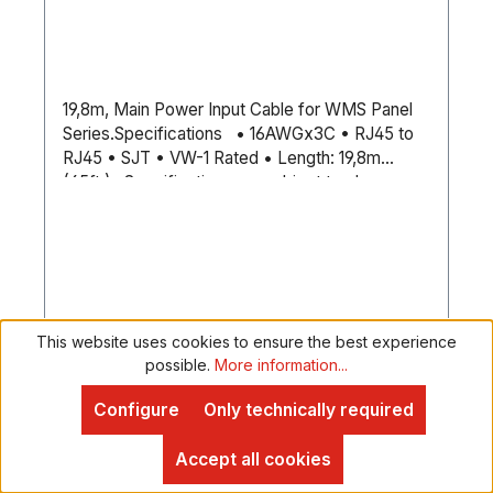
BMarkenverwendung:NEUTRIK
Steckverbindung verbautFarbe:SchwarzPC
connect:Z.B. FreeStyler, DMXControl 3,
PC_DIMMER, Lightkey (MAC) über
19,8m, Main Power Input Cable for WMS Panel
USBMaße:Breite: 8 cmTiefe: 4,2 cmHöhe: 5
Series.Specifications • 16AWGx3C • RJ45 to
cmGewicht:0,27 kgBetriebssystem:Win XP, Win
RJ45 • SJT • VW-1 Rated • Length: 19,8m
Vista, Win 7, Win 10, OS X 10,3 oder besser; Win
(65ft.) Specifications are subject to change
7, Win 10, Linux, Mac OS X 10.2.9,
Regular price:
€44.71
This website uses cookies to ensure the best experience
possible.
More information...
Details
Configure
Only technically required
Accept all cookies