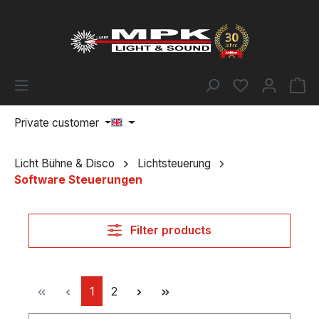
Skip to main content
You have 0 w
Sh
Private customer
Licht Bühne & Disco
Lichtsteuerung
Software Steuerungen
Filter products
Page
Page
1
2