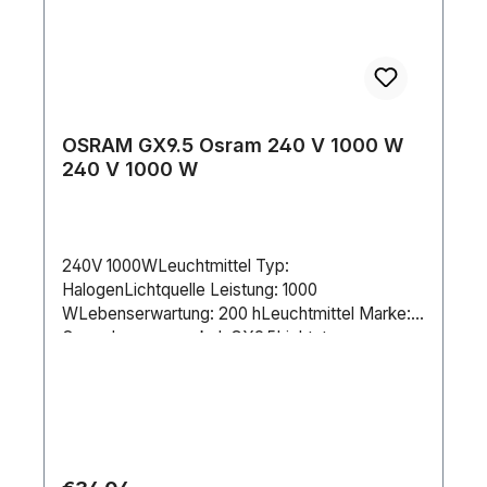
OSRAM GX9.5 Osram 240 V 1000 W
240 V 1000 W
240V 1000WLeuchtmittel Typ:
HalogenLichtquelle Leistung: 1000
WLebenserwartung: 200 hLeuchtmittel Marke:
OsramLampensockel: GX9.5Lichtstrom
(gesamt): 26000 lmCCT: 3200 KDimmbar:
JaStromversorgung: 240 V AC 50/60
HzStromverbrauch: 1000 WLänge (mm): 110
mmDurchmesser: 26 mm