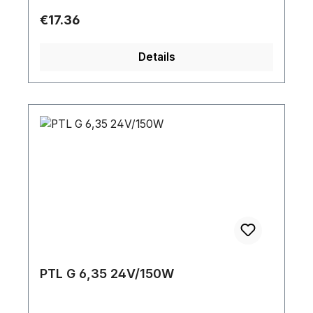
Leistung: 30 WLampensockel: G53Lichtstrom
Regular price:
€17.36
(gesamt): 210 lmDimmbar: JaStromversorgung:
6,4 V DCStromverbrauch: 30 WLänge (mm): 70
Details
mmDurchmesser: 114 mmGewicht: 0.55 kg
PTL G 6,35 24V/150W