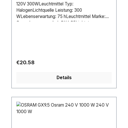
120V 300WLeuchtmittel Typ:
HalogenLichtquelle Leistung: 300
WLebenserwartung: 75 hLeuchtmittel Marke:
OsramLampensockel: GX6.35Lichtstrom
(gesamt): 7700 lmCCT: 3200 KDimmbar:
JaStromversorgung: 120 V ACStromverbrauch:
300 WLänge (mm): 53 mmDurchmesser: 12.5
mm
Regular price:
€20.58
Details