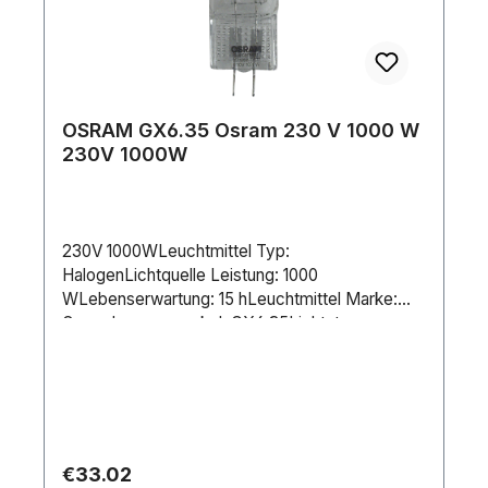
OSRAM GX6.35 Osram 230 V 1000 W
230V 1000W
230V 1000WLeuchtmittel Typ:
HalogenLichtquelle Leistung: 1000
WLebenserwartung: 15 hLeuchtmittel Marke:
OsramLampensockel: GX6.35Lichtstrom
(gesamt): 27500 lmCCT: 3400 KDimmbar:
JaStromversorgung: 240 V AC 50/60
HzStromverbrauch: 1000 WLänge (mm): 67.5
mmDurchmesser: 24 mm
Regular price:
€33.02