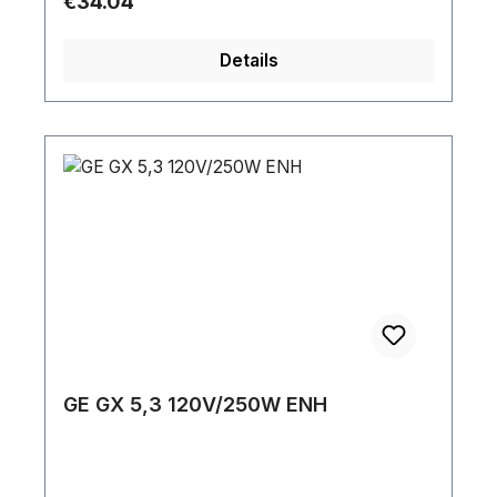
Regular price:
€34.04
Details
GE GX 5,3 120V/250W ENH