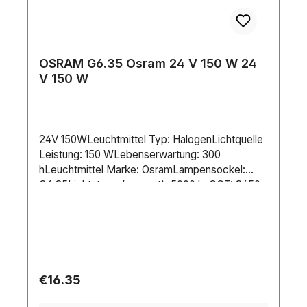
OSRAM G6.35 Osram 24 V 150 W 24
V 150 W
24V 150WLeuchtmittel Typ: HalogenLichtquelle
Leistung: 150 WLebenserwartung: 300
hLeuchtmittel Marke: OsramLampensockel:
G6.35Lichtstrom (gesamt): 5000 lmCCT: 3450
KDimmbar: JaStromversorgung: 24 V
DCStromverbrauch: 150 WLänge (mm): 50
mmDurchmesser: 11.5 mm
Regular price:
€16.35