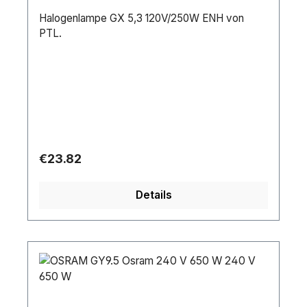
Halogenlampe GX 5,3 120V/250W ENH von
PTL.
Regular price:
€23.82
Details