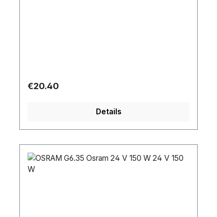
Regular price:
€20.40
Details