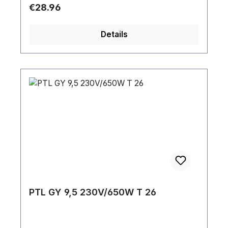
Regular price:
€28.96
Details
PTL GY 9,5 230V/650W T 26