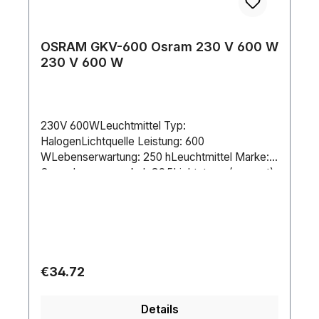
OSRAM GKV-600 Osram 230 V 600 W
230 V 600 W
230V 600WLeuchtmittel Typ:
HalogenLichtquelle Leistung: 600
WLebenserwartung: 250 hLeuchtmittel Marke:
OsramLampensockel: G9.5Lichtstrom (gesamt):
13500 lmCCT: 3050 KDimmbar:
JaStromversorgung: 240 V AC 50/60
HzStromverbrauch: 600 WLänge (mm): 101
mmDurchmesser: 19 mm
Regular price:
€34.72
Details