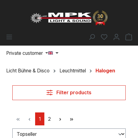
Skip to main content
You have 0 w
Sh
Private customer
Licht Bühne & Disco
Leuchtmittel
Halogen
Filter products
Page
Page
1
2