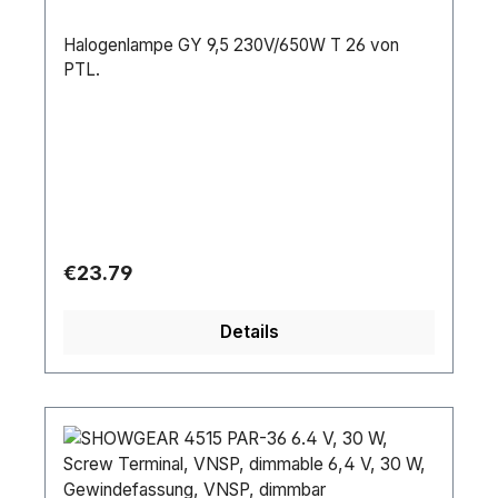
Halogenlampe GY 9,5 230V/650W T 26 von
PTL.
Regular price:
€23.79
Details