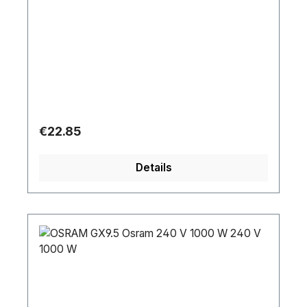
Regular price:
€22.85
Details