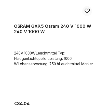
OSRAM GX9.5 Osram 240 V 1000 W
240 V 1000 W
240V 1000WLeuchtmittel Typ:
HalogenLichtquelle Leistung: 1000
WLebenserwartung: 750 hLeuchtmittel Marke:
OsramLampensockel: GX9.5Lichtstrom
(gesamt): 20500 lmDimmbar:
JaStromversorgung: 240 V AC 50/60
HzStromverbrauch: 1000 WLänge (mm): 110
mmDurchmesser: 26 mm
Regular price:
€34.04