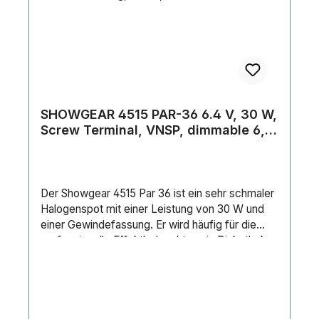
SHOWGEAR 4515 PAR-36 6.4 V, 30 W,
Screw Terminal, VNSP, dimmable 6,4
V, 30 W, Gewindefassung, VNSP,
dimmbar
Der Showgear 4515 Par 36 ist ein sehr schmaler
Halogenspot mit einer Leistung von 30 W und
einer Gewindefassung. Er wird häufig für die
professionelle Effektbeleuchtung in Diskotheken
verwendet. Seine maximale dimmbare Leistung
beträgt 210 Lumen, wobei er keine Farbfolien
beschädigt. Er hat sie eine Farbtemperatur von
ca. 3000 K und eine Lebensdauer von ca. 100
Stunden.Leuchtmittel Typ: HalogenLichtquelle