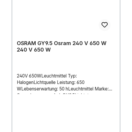
OSRAM GY9.5 Osram 240 V 650 W
240 V 650 W
240V 650WLeuchtmittel Typ:
HalogenLichtquelle Leistung: 650
WLebenserwartung: 50 hLeuchtmittel Marke:
OsramLampensockel: GY9.5Lichtstrom
(gesamt): 16500 lmCCT: 3200 KDimmbar:
JaStromversorgung: 240 V AC 50/60
HzStromverbrauch: 650 WLänge (mm): 64
mmDurchmesser: 21 mm