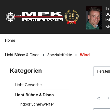
m Hauptinhalt springen
Zur Suche springen
Zur Hauptnavigation springen
Ih
00
in
Mo
Home
Licht Bühne & Disco
Spezialeffekte
Wind
Kategorien
Herstel
Licht Gewerbe
Licht Bühne & Disco
Indoor Scheinwerfer