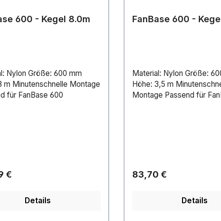
se 600 - Kegel 8.0m
FanBase 600 - Kege
al: Nylon Größe: 600 mm
Material: Nylon Größe: 6
8 m Minutenschnelle Montage
Höhe: 3,5 m Minutenschne
d für FanBase 600
Montage Passend für Fa
rer Preis:
Regulärer Preis:
9 €
83,70 €
Details
Details