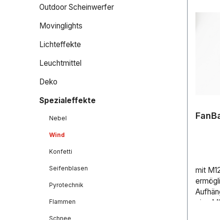
Outdoor Scheinwerfer
Movinglights
Lichteffekte
Leuchtmittel
Deko
Spezialeffekte
FanBa
Nebel
Wind
Konfetti
Seifenblasen
mit M1
ermögli
Pyrotechnik
Aufhäng
eine M1
Flammen
Verschl
Schnee