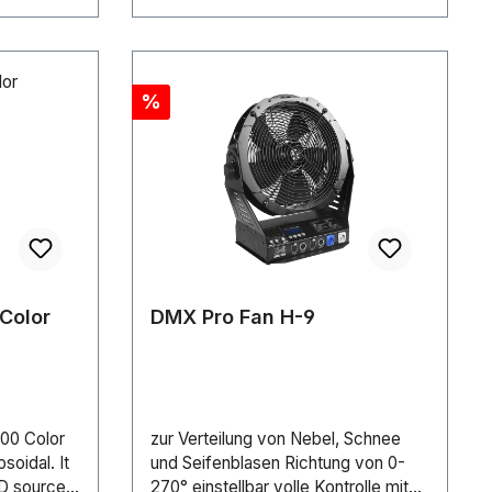
Rabatt
%
 Color
DMX Pro Fan H-9
000 Color
zur Verteilung von Nebel, Schnee
soidal. It
und Seifenblasen Richtung von 0-
D source,
270° einstellbar volle Kontrolle mit