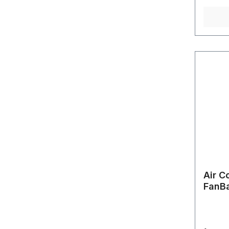
°CMini
0 °CEn
Air C
FanB