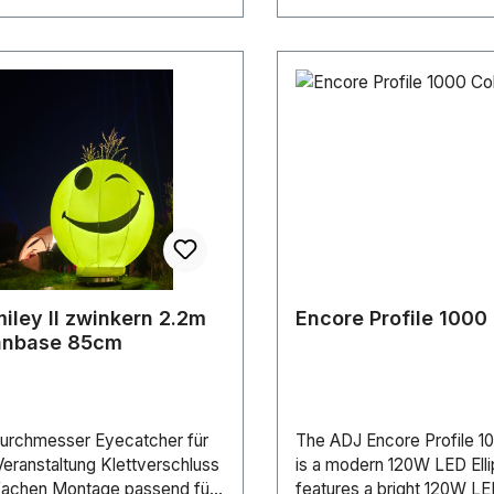
miley II zwinkern 2.2m
Encore Profile 1000
Fanbase 85cm
urchmesser Eyecatcher für
The ADJ Encore Profile 1
eranstaltung Klettverschluss
is a modern 120W LED Ellip
nfachen Montage passend für
features a bright 120W LE