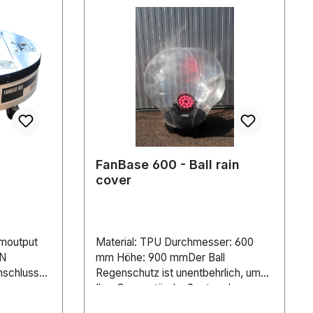
FanBase 600 - Ball rain
cover
moutput
Material: TPU Durchmesser: 600
ON
mm Höhe: 900 mmDer Ball
nschluss
Regenschutz ist unentbehrlich, um
Ihre Gegenstände, Spots oder
e 850
Lautsprecher im Freien zu schützen.