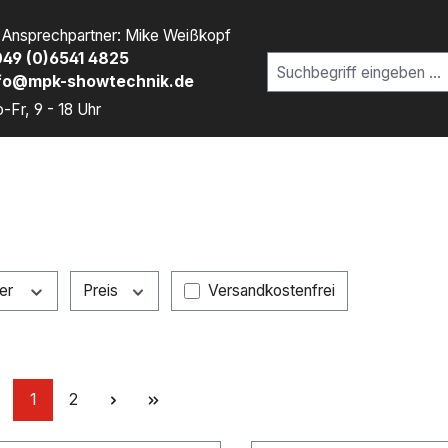
r Ansprechpartner: Mike Weißkopf
49 (0)6541 4825
fo@mpk-showtechnik.de
-Fr, 9 - 18 Uhr
Filter hinzufügen: Versandkostenfr
ler
Preis
Versandkostenfrei
Seite
Seite
1
2