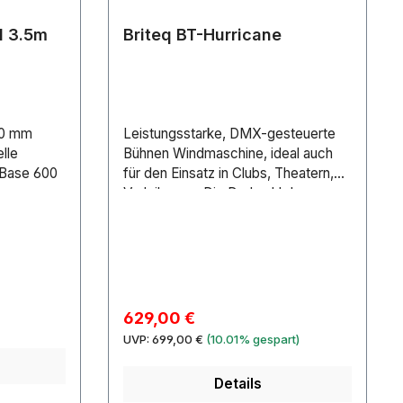
l 3.5m
Briteq BT-Hurricane
00 mm
Leistungsstarke, DMX-gesteuerte
lle
Bühnen Windmaschine, ideal auch
nBase 600
für den Einsatz in Clubs, Theatern,
Verleih, usw. Die Drehzahl des
Ventilators ist über DMX, Drahtlos
DMX (über optional erhältlichen
WTR-DMX Dongle) oder manuell
stufenlos bis zu 3500m³/Stunde
einstellbar.
Verkaufspreis:
629,00 €
Regulärer Preis:
UVP:
699,00 €
(10.01% gespart)
Details