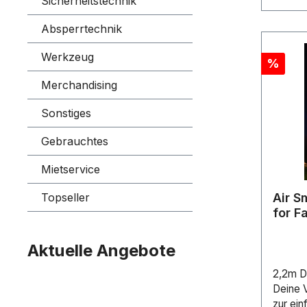
Sicherheitstechnik
Absperrtechnik
Werkzeug
Rabatt
%
Merchandising
Sonstiges
Gebrauchtes
Mietservice
Topseller
Air S
for 
Aktuelle Angebote
2,2m D
Deine V
zur ei