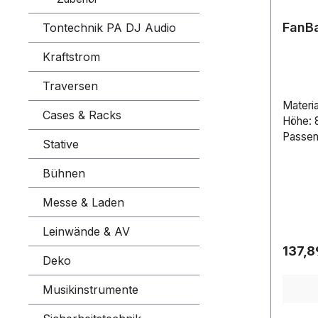
FanBa
Tontechnik PA DJ Audio
Kraftstrom
Traversen
Materi
Cases & Racks
Höhe: 
Passen
Stative
Bühnen
Messe & Laden
Leinwände & AV
Regulä
137,8
Deko
Musikinstrumente