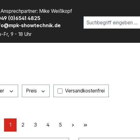
r Ansprechpartner: Mike Weißkopf
49 (0)6541 4825
fo@mpk-showtechnik.de
-Fr, 9 - 18 Uhr
Filter hinzufügen: Versandkostenfr
ler
Preis
Versandkostenfrei
Seite
Seite
Seite
Seite
Seite
1
2
3
4
5