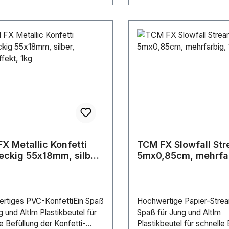
Flame Guard b.v. (Mitglie
Gruppe).Dieses Konfetti i
vollständig nach dem TÜ
„OK-biodegradable SOIL“ ze
was bedeutet, dass es vol
biologisch im Boden abbau
ohne nachteilige Auswirku
die Umwelt.Länge (cm): 
cmFarbe: Blue / WhiteFX-
(kg): 0.1 kg
X Metallic Konfetti
TCM FX Slowfall St
eckig 55x18mm, silber,
5mx0,85cm, mehrfar
effekt, 1kg
100x
rtiges PVC-KonfettiEin Spaß
Hochwertige Papier-Stre
g und AltIm Plastikbeutel für
Spaß für Jung und AltIm
e Befüllung der Konfetti-
Plastikbeutel für schnelle 