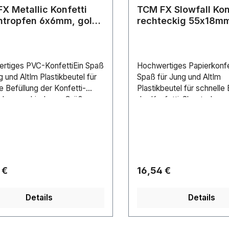
X Metallic Konfetti
TCM FX Slowfall Kon
tropfen 6x6mm, gold,
rechteckig 55x18mm
1kg
rtiges PVC-KonfettiEin Spaß
Hochwertiges Papierkonfe
g und AltIm Plastikbeutel für
Spaß für Jung und AltIm
e Befüllung der Konfetti-
Plastikbeutel für schnelle 
rIn verschiedenen Größen
der Konfetti-ShooterIn
ben erhältlichFür
verschiedenen Größen un
ungsgebiete wie zum
erhältlichFür Anwendungs
l: Clubs/Tanzschulen;
wie zum Beispiel:
ieferumfangKonfettiart:Konf
Clubs/Tanzschulen;
slösung:LoseFarbe:Gold,
BühneLieferumfangKonfett
icMaße:Länge: 0,60 cmBreite:
ettiAuslösung:LoseFarbe
rer Preis:
Regulärer Preis:
 €
16,54 €
mGewicht:0,95 kg
e:Länge: 5,50 cmBreite: 1
cmGewicht:0,95 kg
Details
Details