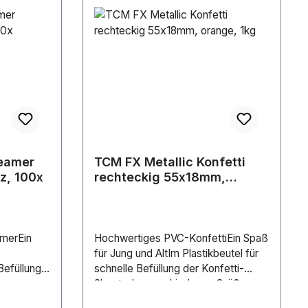
reamer
TCM FX Metallic Konfetti
z, 100x
rechteckig 55x18mm,
orange, 1kg
amerEin
Hochwertiges PVC-KonfettiEin Spaß
für Jung und AltIm Plastikbeutel für
Befüllung
schnelle Befüllung der Konfetti-
ShooterIn verschiedenen Größen
d Farben
und Farben erhältlichFür