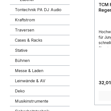
TCM F
Tontechnik PA DJ Audio
Regen
1kg
Kraftstrom
Traversen
Hochwe
für Jun
Cases & Racks
schnell
Shoote
Stative
und Far
Anwend
Bühnen
Beispie
BühneL
Messe & Laden
ettiAu
Leinwände & AV
metall
Regulä
32,01
0,60 c
Deko
Musikinstrumente