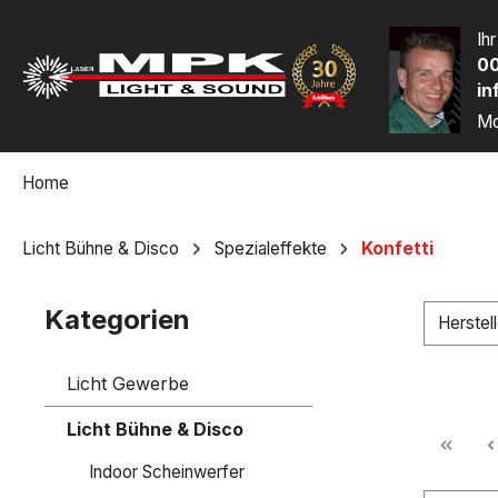
m Hauptinhalt springen
Zur Suche springen
Zur Hauptnavigation springen
Ih
00
in
Mo
Home
Licht Bühne & Disco
Spezialeffekte
Konfetti
Kategorien
Herstel
Licht Gewerbe
Licht Bühne & Disco
Indoor Scheinwerfer