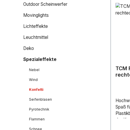
Outdoor Scheinwerfer
Movinglights
Lichteffekte
Leuchtmittel
Deko
Spezialeffekte
TCM F
Nebel
rech
Wind
hellg
Konfetti
Seifenblasen
Hochwe
Spaß fü
Pyrotechnik
Plastik
der Kon
Flammen
versch
Schnee