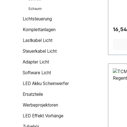
erhält
wie zum
Schaum
Clubs/
Lichtsteuerung
BühneL
ettiAu
Regulä
16,54
Komplettanlagen
Länge: 
cmGewi
Lastkabel Licht
Steuerkabel Licht
Adapter Licht
Software Licht
LED Akku Scheinwerfer
Ersatzteile
Werbeprojektoren
LED Effekt Vorhänge
Zubehör