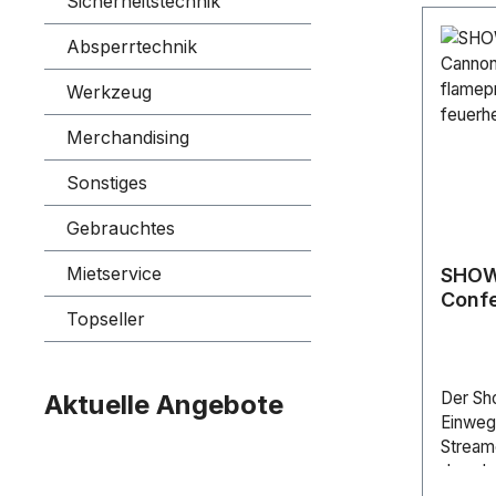
Sicherheitstechnik
Absperrtechnik
Werkzeug
Merchandising
Sonstiges
Gebrauchtes
Mietservice
SHOW
Confe
Topseller
white
80 cm
feue
Der Sh
Aktuelle Angebote
Einwegp
Streame
des sho
die mit