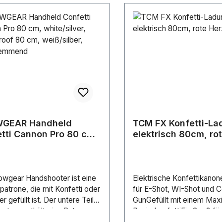
GEAR Handheld
TCM FX Konfetti-La
tti Cannon Pro 80 cm,
elektrisch 80cm, ro
/silver, flameproof
Herzen
, weiß/silber,
rhemmend
owgear Handshooter ist eine
Elektrische Konfettikanon
atrone, die mit Konfetti oder
für E-Shot, WI-Shot und C
r gefüllt ist. Der untere Teil
GunGefüllt mit einem Ma
oters enthält eine Patrone,
PapierkonfettiEin Spaß fü
 Stickstoff gefüllt ist. Um eine
AltAusstoßweite: Ca. 12 m