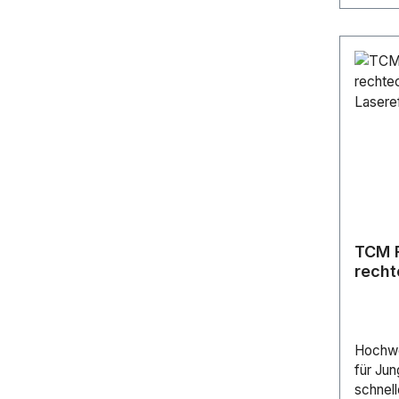
TCM F
recht
Laser
Hochwe
für Jun
schnell