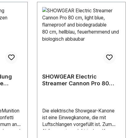
dung
SHOWGEAR Electric
te
Streamer Cannon Pro 80
cm, light blue, flameproof
and biodegradable 80 cm,
hellblau, feuerhemmend
und biologisch abbaubar
eMunition
Die elektrische Showgear-Kanone
onfetti
ist eine Einwegkanone, die mit
ximum an
Luftschlangen vorgefüllt ist. Zum
r Jung und
Abfeuern einer elektrischen Kanone
Entspricht
ist der Showtec FX Shot (60908)