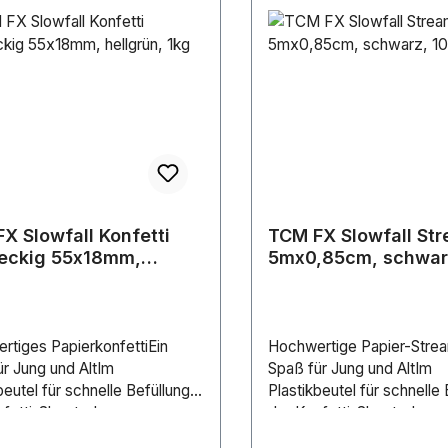
X Slowfall Konfetti
TCM FX Slowfall St
teckig 55x18mm,
5mx0,85cm, schwar
rün, 1kg
rtiges PapierkonfettiEin
Hochwertige Papier-Stre
r Jung und AltIm
Spaß für Jung und AltIm
beutel für schnelle Befüllung
Plastikbeutel für schnelle 
fetti-ShooterIn
der Konfetti-ShooterIn
iedenen Größen und Farben
verschiedenen Größen un