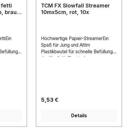
fetti
TCM FX Slowfall Streamer
, braun,
10mx5cm, rot, 10x
ttiEin
Hochwertige Papier-StreamerEin
Spaß für Jung und AltIm
Befüllung
Plastikbeutel für schnelle Befüllung
der Konfetti-ShooterIn
d Farben
verschiedenen Größen und Farben
gebiete
erhältlichFür Anwendungsgebiete
wie zum Beispiel:
Clubs/Tanzschulen;
iart:Konf
BühneLieferumfangKonfettiart:Strea
:BraunMaß
merAuslösung:LoseFarbe:RotMaße:
Regulärer Preis:
5,53 €
,80
Länge: 1000 cmBreite: 5
cmGewicht:0,10 kg
Details