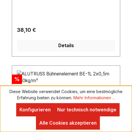
15mm ist der GT Stage Deck Microphone Holder
für viele verschiedene Ständer flexibel
einsetzbar.
Regulärer Preis:
38,10 €
Details
Rabatt
%
Diese Website verwendet Cookies, um eine bestmögliche
Erfahrung bieten zu können.
Mehr Informationen ...
Konfigurieren
Nur technisch notwendige
Alle Cookies akzeptieren