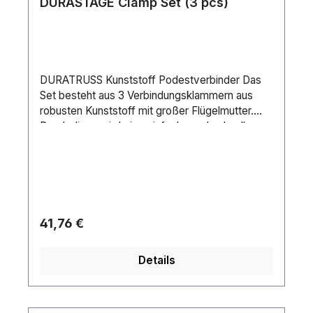
DURASTAGE Clamp Set (3 pcs)
DURATRUSS Kunststoff Podestverbinder Das
Set besteht aus 3 Verbindungsklammern aus
robusten Kunststoff mit großer Flügelmutter.
Durch diese wird eine einfache und schnelle
Verbindung von zwei Bühnenelementen
sichergestellt.
Regulärer Preis:
41,76 €
Details