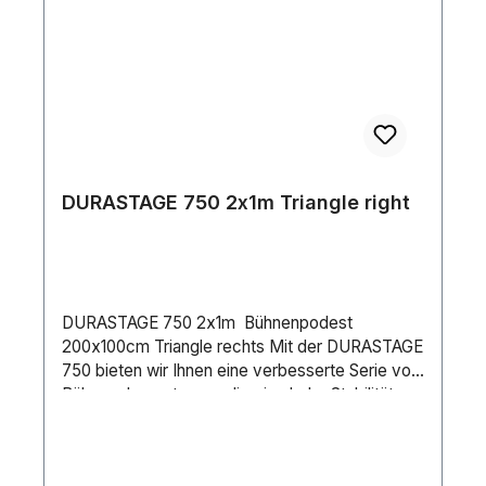
Steckfußaufnahmen sind speziell für runde und
eckige Steckfüße konzipiert und können bis zu
einem Maß von 60x60mm aufnehmen. &nbsp.
Für eine feste Verbindung untereinander sorgt
die optional erhältliche Podestklammer (Code:
115147). &nbsp. Weitere Oberflächen auf
Anfrage.
DURASTAGE 750 2x1m Triangle right
DURASTAGE 750 2x1m Bühnenpodest
200x100cm Triangle rechts Mit der DURASTAGE
750 bieten wir Ihnen eine verbesserte Serie von
Bühnenelementen an, die eine hohe Stabilität
und ein geringes Eigengewicht verbindet. Durch
die Belastbarkeit von 750 kg/m², TÜV-geprüft
(DIN 15921) sind diese Bühnenpodeste für viele