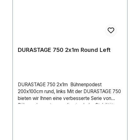
eckige Steckfüße konzipiert und können bis zu
einem Maß von 60x60mm aufnehmen. &nbsp.
Für eine feste Verbindung untereinander sorgt
die optional erhältliche Podestklammer (Code:
115147). &nbsp. Weitere Oberflächen auf
Anfrage.
DURASTAGE 750 2x1m Round Left
DURASTAGE 750 2x1m Bühnenpodest
200x100cm rund, links Mit der DURASTAGE 750
bieten wir Ihnen eine verbesserte Serie von
Bühnenelementen an, die eine hohe Stabilität
und ein geringes Eigengewicht verbindet. Durch
die Belastbarkeit von 750 kg/m², TÜV-geprüft
(DIN 15921) sind diese Bühnenpodeste für viele
verschiedene Anwendungen geeignet und
finden sowohl im Roadbetrieb, aber auch im