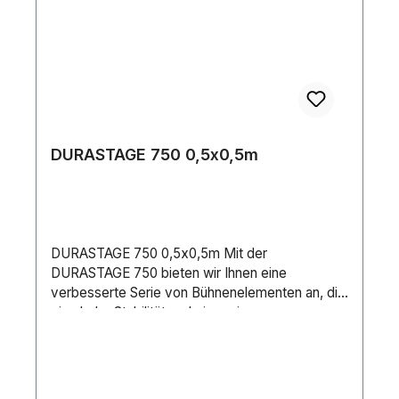
Selbsteinbau liefern. Diese finden Sie unter der
Artikel-Nummer 1712000069 Hight Adapter Plate
Set (4 pcs.).
DURASTAGE 750 0,5x0,5m
DURASTAGE 750 0,5x0,5m Mit der
DURASTAGE 750 bieten wir Ihnen eine
verbesserte Serie von Bühnenelementen an, die
eine hohe Stabilität und ein geringes
Eigengewicht verbindet. Durch die Belastbarkeit
von 750 kg/m², TÜV-geprüft (DIN 15921) sind
diese Bühnenpodeste für viele verschiedene
Anwendungen geeignet und finden sowohl im