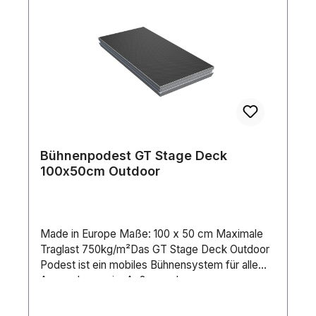
Ihnen kleine Inserts/Adapterplatten für den
Selbsteinbau liefern. Diese finden Sie unter der
Artikel-Nummer 1712000069 Hight Adapter Plate
Set (4 pcs.).
Bühnenpodest GT Stage Deck
100x50cm Outdoor
Made in Europe Maße: 100 x 50 cm Maximale
Traglast 750kg/m²Das GT Stage Deck Outdoor
Podest ist ein mobiles Bühnensystem für alle
Anwendungen im Außen- oder
selbstverständlich auch im Innenbereich. Die
Einsatzgebiete sind vielfältig: Konzerte, Theater,