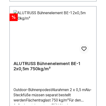
Rabatt
%
ALUTRUSS Bühnenelement BE-1
2x0,5m 750kg/m²
Outdoor-BühnenpodestAlurahmen 2 x 0,5 mAlu-
Steckfüße müssen separat bestellt
werdenFlächentraglast 750 kg/m²Für den
Außenbereich geeignetTÜV Nord