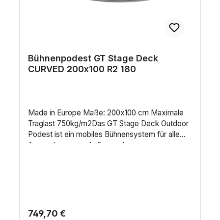
Bühnenpodest GT Stage Deck
CURVED 200x100 R2 180
Made in Europe Maße: 200x100 cm Maximale
Traglast 750kg/m2Das GT Stage Deck Outdoor
Podest ist ein mobiles Bühnensystem für alle
Anwendungen im Außen- oder
selbstverständlich auch im Innenbereich. Die
Einsatzgebiete sind vielfältig: Konzerte, Theater,
Schul- und Gemeindehallen, Messen,
Modeveranstaltungen und jedes sonstige Event.
&nbsp. Das Aluminiumprofil bietet enorme
Flexibilität und Kompatibilität zu vielen
Regulärer Preis:
749,70 €