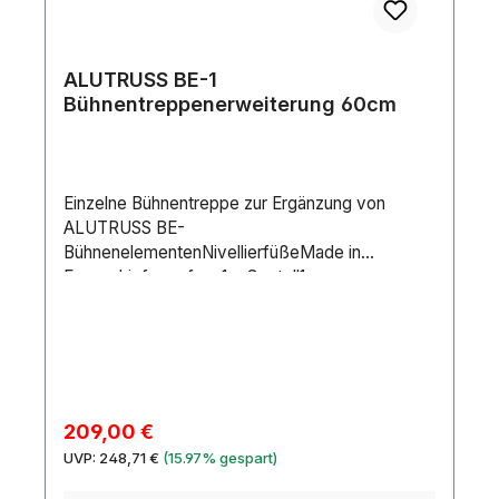
ALUTRUSS BE-1
Bühnentreppenerweiterung 60cm
Einzelne Bühnentreppe zur Ergänzung von
ALUTRUSS BE-
BühnenelementenNivellierfüßeMade in
EuropeLieferumfang1 x Gestell1 x
VerbindersetMaximale Last:120
kgStufen:Anzahl: 1 Stk.Trittbreite: 99 cmTritttiefe:
35 cmMaterial: Schichtholz
furniertTransporthilfe:NivellierfüßeMaterialstärke
:12 mmMaße:Breite: 99 cmTiefe: 35 cmHöhe:
60 cmGewicht:11,90 kg
Verkaufspreis:
209,00 €
Regulärer Preis:
UVP:
248,71 €
(15.97% gespart)