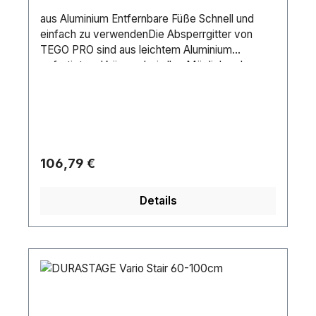
aus Aluminium Entfernbare Füße Schnell und
einfach zu verwendenDie Absperrgitter von
TEGO PRO sind aus leichtem Aluminium
gefertigt und können bei allen Möglichen In-
sowie Outdoor Events zum Absperren
eingesetzt werden.
Regulärer Preis:
106,79 €
Details