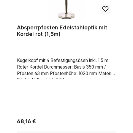
Absperrpfosten Edelstahloptik mit
Kordel rot (1,5m)
Kugelkopf mit 4 Befestigungsösen inkl. 1,5 m
Roter Kordel Durchmesser: Basis 350 mm /
Pfosten 63 mm Pfostenhöhe: 1020 mm Material:
Edelstahl Gewicht: 7,5 kg
Regulärer Preis:
68,16 €