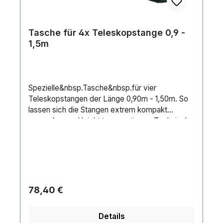
Tasche für 4x Teleskopstange 0,9 -
1,5m
Spezielle&nbsp.Tasche&nbsp.für vier
Teleskopstangen der Länge 0,90m - 1,50m. So
lassen sich die Stangen extrem kompakt
verpacken und leicht transportieren. Technische
DetailsHardwareMaße Innen (L/B/H)
4Fächerá70 x 70 x 900 mm
Regulärer Preis:
78,40 €
Details