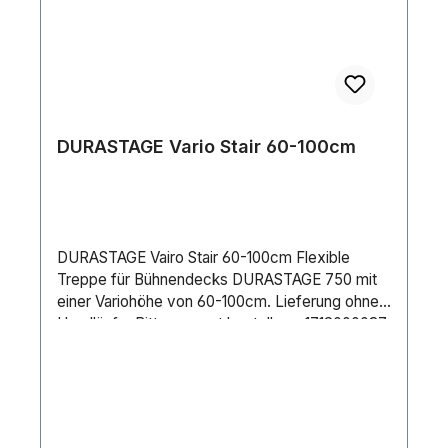
DURASTAGE Vario Stair 60-100cm
DURASTAGE Vairo Stair 60-100cm Flexible
Treppe für Bühnendecks DURASTAGE 750 mit
einer Variohöhe von 60-100cm. Lieferung ohne
Handläufe. Bitte separat bestellen:- 1712000037
Handrail Vario Stair left- 1712000057 Handrail
Vario Stair rightTechnische Daten: - Schrittweite:
750 mm- Stufentiefe: 200 mm- Dicke der
Stufen: 12 mm Sperrholz- Anzahl der Ebenen: 4-
Material: Stahlprofile- Anschluss: