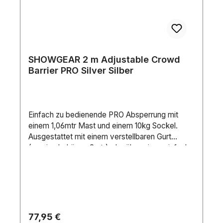
SHOWGEAR 2 m Adjustable Crowd
Barrier PRO Silver Silber
Einfach zu bedienende PRO Absperrung mit
einem 1,06mtr Mast und einem 10kg Sockel.
Ausgestattet mit einem verstellbaren Gurt
(maximale Länge 2mtr), der über einen einfach
zu bedienenden Schiebemechanismus an der
nächsten Absperrung befestigt werden
kann.Höhe (m): 1 mGrundplatte Durchmesser:
345 mmDurchmesser: 70 mmGewicht: 10.5
kgFarbe: Silver
Regulärer Preis:
77,95 €