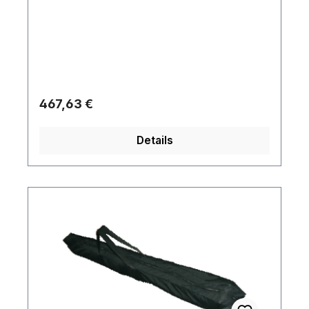
Regulärer Preis:
467,63 €
Details