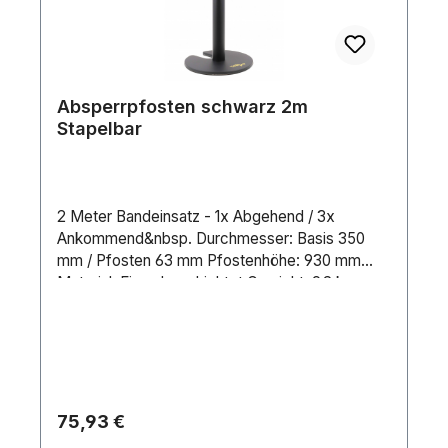
Absperrpfosten schwarz 2m
Stapelbar
2 Meter Bandeinsatz - 1x Abgehend / 3x
Ankommend&nbsp. Durchmesser: Basis 350
mm / Pfosten 63 mm Pfostenhöhe: 930 mm
Material: Eisen beschichtet Gewicht: 9,2 kg
Regulärer Preis:
75,93 €