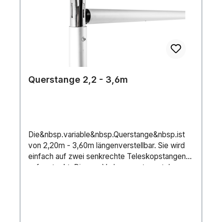
Bühnensituationen sowie unschöne
Bühnenrückseiten durch Vorhänge elegant zu
verdecken oder zu kaschieren. Auch Eingänge
oder Ähnliches können elegant verschönert
werden, z.B. bei glamourösen Gala-
Veranstaltungen, Preisverleihungen oder
Theateraufführungen. &nbsp.
Querstange 2,2 - 3,6m
Die&nbsp.variable&nbsp.Querstange&nbsp.ist
von 2,20m - 3,60m längenverstellbar. Sie wird
einfach auf zwei senkrechte Teleskopstangen
aufgesteckt. Diesem Vorhangsystem stehen
insgesamt drei verschiedene Höhen (bis max.
6,00m) und drei verschiedene Längen an
Querträgern (bis max. 3,60m) zur Verfügung.
Alle Komponenten lassen sich frei kombinieren.
Darüber hinaus gibt es optional die Möglichkeit,