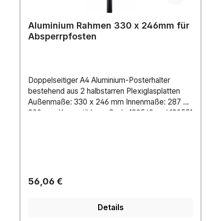
Aluminium Rahmen 330 x 246mm für
Absperrpfosten
Doppelseitiger A4 Aluminium-Posterhalter
bestehend aus 2 halbstarren Plexiglasplatten
Außenmaße: 330 x 246 mm Innenmaße: 287 x
200 mm Kompatible zu Code 120549 und 120551
Regulärer Preis:
56,06 €
Details