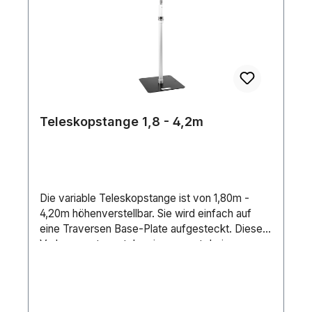
Teleskopstange 1,8 - 4,2m
Die variable Teleskopstange ist von 1,80m -
4,20m höhenverstellbar. Sie wird einfach auf
eine Traversen Base-Plate aufgesteckt. Diesem
Vorhangsystem stehen insgesamt drei
verschiedene Höhen (bis max. 6,00m) und drei
verschiedene Längen an Querträgern (bis max.
3,60m) zur Verfügung. Alle Komponenten lassen
sich frei kombinieren. Darüber hinaus gibt es