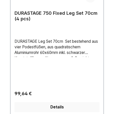
DURASTAGE 750 Fixed Leg Set 70cm
(4 pcs)
DURASTAGE Leg Set 70cm Set bestehend aus
vier Podestfüßen, aus quadratischem
Aluminiumrohr 60x60mm inkl. schwarzer
Kunststoffkappe.Abmessungen & Gewicht: •
Höhe: 700 mm • Breite: 60 mm • Tiefe: 60
mm
Regulärer Preis:
99,64 €
Details