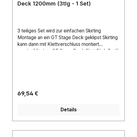
Deck 1200mm (3tlg - 1 Set)
3 teiliges Set wird zur einfachen Skirting
Montage an ein GT Stage Deck geklipst Skirting
kann dann mit Klettverschluss montiert
werdenMit dem GT Stage Deck Skirt Click Profil
können Sie schnell und einfach eine Befestigung
für den Skirt befestigen. Die Montage erfolgt in
nur wenigen Sekunden durch das ein Klipsen
des Profils an der Nut. Über den Klettverschluss
kann nun das Skirt befestigt werden.
Regulärer Preis:
69,54 €
Details