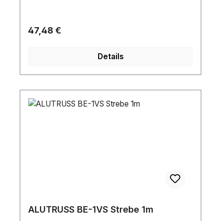
Regulärer Preis:
47,48 €
Details
ALUTRUSS BE-1VS Strebe 1m