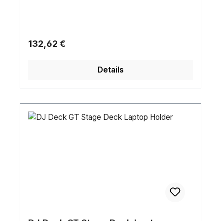
Einsatzmöglichkeiten Ihres Podestes.
Regulärer Preis:
132,62 €
Details