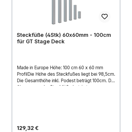
Steckfüße (4Stk) 60x60mm - 100cm
für GT Stage Deck
Made in Europe Höhe: 100 cm 60 x 60 mm
ProfilDie Höhe des Steckfußes liegt bei 98,5cm.
Die Gesamthöhe inkl. Podest beträgt 100cm. Die
Abmessung der Steckfüße beträgt
98,5x60x60mm. Der Steckfuß wird aus
hochwertigem Aluminium gefertigt und an der
Unterseite mit einer Gummikappe verschlossen.
Diese schützt den Boden vor Beschädigungen.
Regulärer Preis:
129,32 €