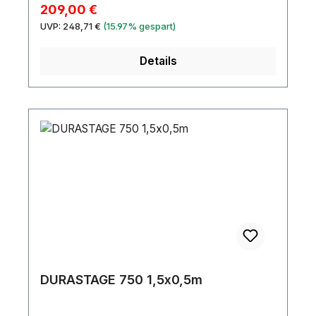
60 cmGewicht:11,90 kg
Verkaufspreis:
209,00 €
Regulärer Preis:
UVP:
248,71 €
(15.97% gespart)
Details
DURASTAGE 750 1,5x0,5m