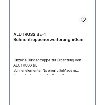
ALUTRUSS BE-1
Bühnentreppenerweiterung 60cm
Einzelne Bühnentreppe zur Ergänzung von
ALUTRUSS BE-
BühnenelementenNivellierfüßeMade in
EuropeLieferumfang1 x Gestell1 x
VerbindersetMaximale Last:120
kgStufen:Anzahl: 1 Stk.Trittbreite: 99 cmTritttiefe:
35 cmMaterial: Schichtholz
furniertTransporthilfe:NivellierfüßeMaterialstärke
:12 mmMaße:Breite: 99 cmTiefe: 35 cmHöhe: