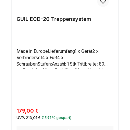
GUIL ECD-20 Treppensystem
Made in EuropeLieferumfang1 x Gerät2 x
Verbinderset4 x Fuß4 x
SchraubenStufen:Anzahl: 1 Stk.Trittbreite: 80
cmTritttiefe: 30 cmTritthöhe: 20 cmMaterial:
RiffelblechMaße:Höhe: 20 cmGewicht:6,00 kg
Verkaufspreis:
179,00 €
Regulärer Preis:
UVP:
213,01 €
(15.97% gespart)