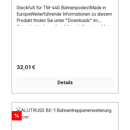
Steckfuß für TM-440 BühnenpodestMade in
EuropeWeiterführende Informationen zu diesem
Produkt finden Sie unter "Downloads" im
DatenblattLieferumfangMaterial:AluminiumMater
ialstärke:3 mmMaße:Länge: 5 cmBreite: 5
cmHöhe: 77,5 cmGewicht:1,06 kg
Regulärer Preis:
32,01 €
Details
Rabatt
%