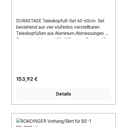
DURASTAGE Teleskopfuß-Set 40-60cm Set
bestehend aus vier stufenlos verstellbaren
Teleskopfüßen aus Aluminium.Abmessungen &
Gewicht: • Länge: 400-600 mm • Breite: 60
mm • Höhe: 60 mm• Gewicht:
1Kg/Teleskopfuß
Regulärer Preis:
153,92 €
Details