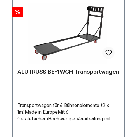
Rabatt
%
ALUTRUSS BE-1WGH Transportwagen
Transportwagen für 6 Bühnenelemente (2 x
1m)Made in EuropeMit 6
GerätefächernHochwertige Verarbeitung mit
Stahl , schwarzDer Artikel wird zerlegt
ausgeliefertFür Anwendungsgebiete wie zum