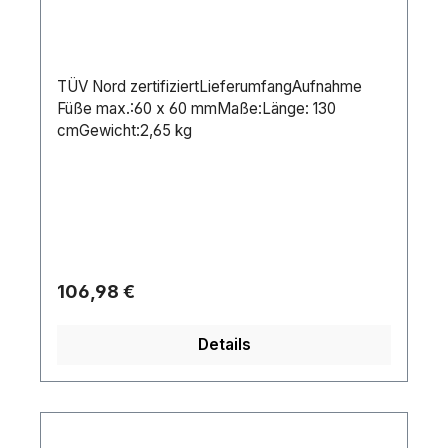
TÜV Nord zertifiziertLieferumfangAufnahme
Füße max.:60 x 60 mmMaße:Länge: 130
cmGewicht:2,65 kg
Regulärer Preis:
106,98 €
Details