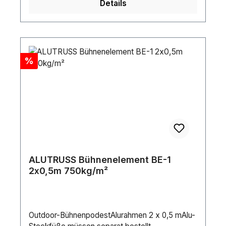
Details
Rabatt
%
ALUTRUSS Bühnenelement BE-1
2x0,5m 750kg/m²
Outdoor-BühnenpodestAlurahmen 2 x 0,5 mAlu-