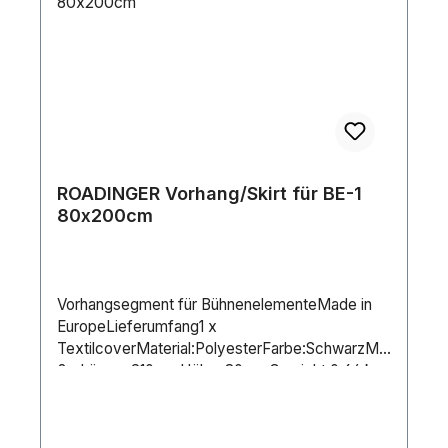
ROADINGER Vorhang/Skirt für BE-1
80x200cm
Vorhangsegment für BühnenelementeMade in
EuropeLieferumfang1 x
TextilcoverMaterial:PolyesterFarbe:SchwarzMa
ße:Länge: 210 cmHöhe: 80 cmGewicht:0,64 kg