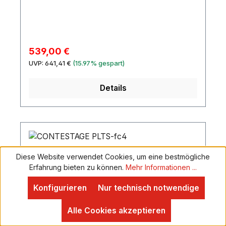
Beispiel: Messe- und Ladenbau; mobilen
Einsatz; Messebau; Konzerte/FOH
´sLieferumfang1 x Gerät4 x Lenkrollen1 x
BefestigungsmaterialMaterial:StahlFarbe:Schwar
zFachmaße:200 cm x 9,3 cm x 100
Verkaufspreis:
539,00 €
cmMaße:Länge: 216 cmBreite: 60 cmHöhe: 118
Regulärer Preis:
UVP:
641,41 €
(15.97% gespart)
cmGewicht:33,85 kg
Details
Diese Website verwendet Cookies, um eine bestmögliche
Erfahrung bieten zu können.
Mehr Informationen ...
Konfigurieren
Nur technisch notwendige
Alle Cookies akzeptieren