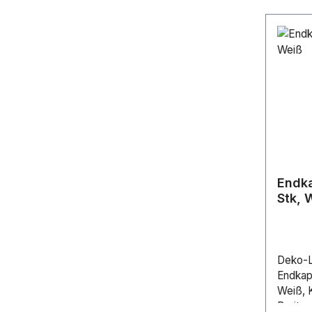
Endka
Stk, 
Deko-Li
Endkap
Weiß, 
Breite