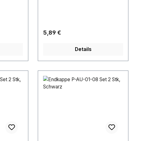
Regulärer Preis:
5,89 €
Details