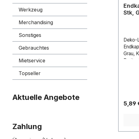
Endka
Werkzeug
Stk, 
Merchandising
Sonstiges
Deko-Li
Endkap
Gebrauchtes
Grau, 
Mietservice
Breite
Topseller
Aktuelle Angebote
Regulä
5,89 
Zahlung