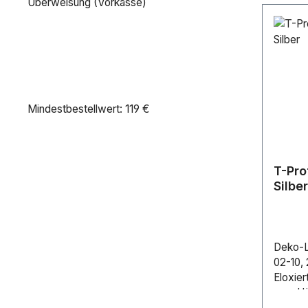
Überweisung (Vorkasse)
Mindestbestellwert: 119 €
T-Pro
Silber
Deko-Li
02-10, 
Eloxier
mm, Hö