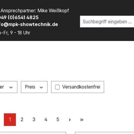
r Ansprechpartner: Mike Weißkopf
49 (0)6541 4825
fo@mpk-showtechnik.de
-Fr, 9 - 18 Uhr
Filter hinzufügen: Versandkostenfr
ler
Preis
Versandkostenfrei
Seite
Seite
Seite
Seite
Seite
1
2
3
4
5