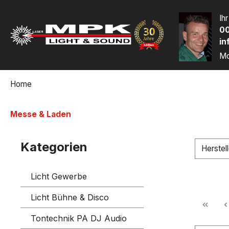
m Hauptinhalt springen
Zur Suche springen
Zur Hauptnavigation springen
Ih
00
in
Mo
Home
Messe & Laden
Kategorien
Herstel
Licht Gewerbe
Licht Bühne & Disco
Tontechnik PA DJ Audio