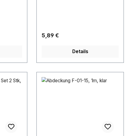
Regulärer Preis:
5,89 €
Details