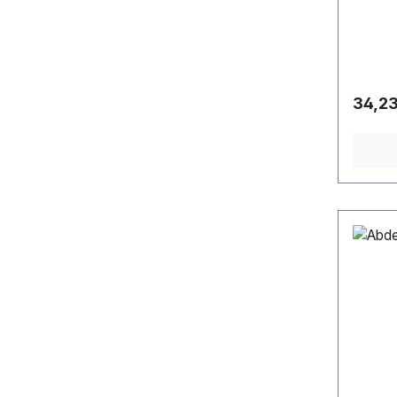
Regulä
34,23