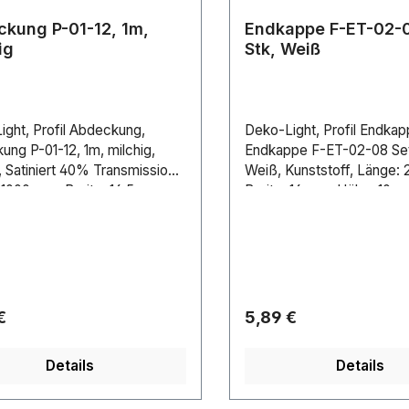
kung P-01-12, 1m,
Endkappe F-ET-02-0
ig
Stk, Weiß
ight, Profil Abdeckung,
Deko-Light, Profil Endkap
ng P-01-12, 1m, milchig,
Endkappe F-ET-02-08 Set
Satiniert 40% Transmission,
Weiß, Kunststoff, Länge:
 1000 mm, Breite: 16.5 mm,
Breite: 16 mm, Höhe: 10 
4.4 mm
rer Preis:
Regulärer Preis:
€
5,89 €
Details
Details