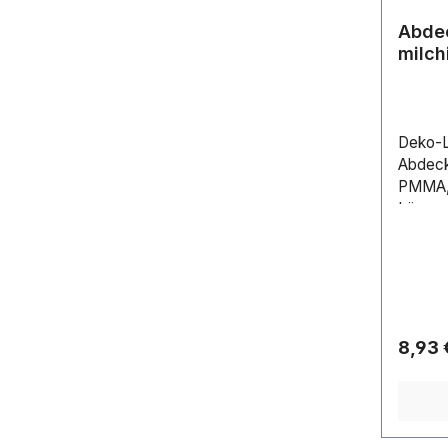
Abdec
milch
Deko-L
Abdecku
PMMA, 
Länge:
Höhe: 
Regulä
8,93 