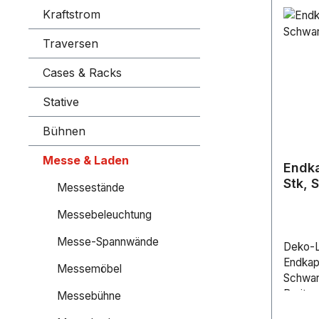
Kraftstrom
Traversen
Cases & Racks
Stative
Bühnen
Messe & Laden
Endka
Stk, 
Messestände
Messebeleuchtung
Messe-Spannwände
Deko-Li
Endkap
Messemöbel
Schwar
Breite
Messebühne