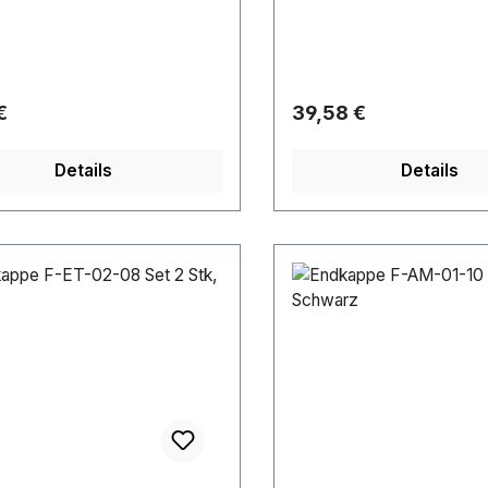
rer Preis:
Regulärer Preis:
€
39,58 €
Details
Details