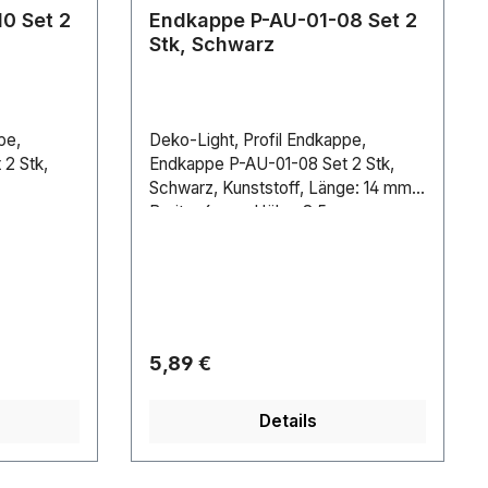
0 Set 2
Endkappe P-AU-01-08 Set 2
Stk, Schwarz
pe,
Deko-Light, Profil Endkappe,
2 Stk,
Endkappe P-AU-01-08 Set 2 Stk,
Schwarz, Kunststoff, Länge: 14 mm,
Breite: 6 mm, Höhe: 8.5 mm
Regulärer Preis:
5,89 €
Details