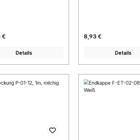
rer Preis:
Regulärer Preis:
 €
8,93 €
Details
Details