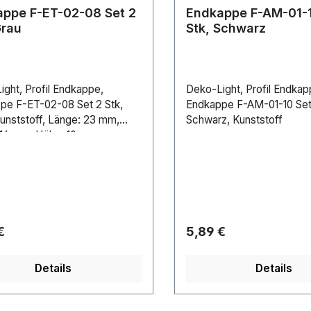
ppe F-ET-02-08 Set 2
Endkappe F-AM-01-1
Grau
Stk, Schwarz
ght, Profil Endkappe,
Deko-Light, Profil Endkap
pe F-ET-02-08 Set 2 Stk,
Endkappe F-AM-01-10 Set 
Kunststoff, Länge: 23 mm,
Schwarz, Kunststoff
: 16 mm, Höhe: 10 mm
rer Preis:
Regulärer Preis:
€
5,89 €
Details
Details