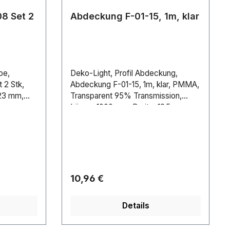
8 Set 2
Abdeckung F-01-15, 1m, klar
pe,
Deko-Light, Profil Abdeckung,
 2 Stk,
Abdeckung F-01-15, 1m, klar, PMMA,
 23 mm,
Transparent 95% Transmission,
mm
Länge: 1000 mm, Breite: 19.5 mm,
Höhe: 6 mm
Regulärer Preis:
10,96 €
Details