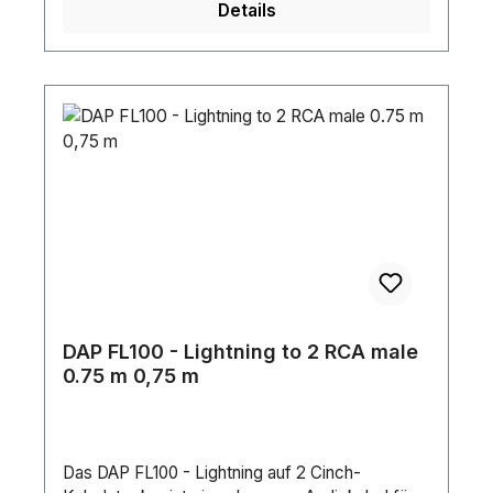
Details
Kabeldurchmesser: 5.75 mmGewicht: 0.16
kgFarbe: BlackKontakttyp: Nickel
platedLeitungen: 4
DAP FL100 - Lightning to 2 RCA male
0.75 m 0,75 m
Das DAP FL100 - Lightning auf 2 Cinch-