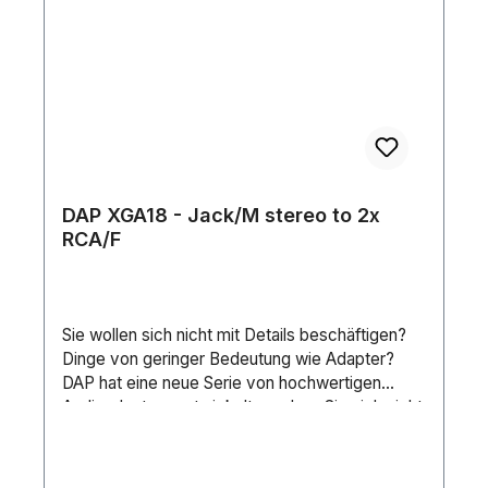
DAP XGA18 - Jack/M stereo to 2x
RCA/F
Sie wollen sich nicht mit Details beschäftigen?
Dinge von geringer Bedeutung wie Adapter?
DAP hat eine neue Serie von hochwertigen
Audioadaptern entwickelt, so dass Sie sich nicht
mit Einzelheiten beschäftigen müssen für die
kommenden Jahre. Diese professionellen
Audioadapter sind für die Bühne, die