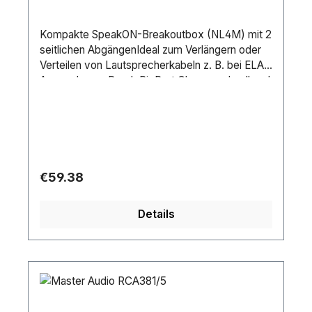
Kompakte SpeakON-Breakoutbox (NL4M) mit 2
seitlichen AbgängenIdeal zum Verlängern oder
Verteilen von Lautsprecherkabeln z. B. bei ELA-
AnwendungenDurch RigPort Clamps schnell und
einfach montierbarNEUTRIK Steckverbindung
verbautLieferumfang1 x GerätAnschluss A:1 x 4-
pol SpeakON Einbauversion (W)Anschluss B:3 x
4-pol SpeakON Einbauversion
(W)Markenverwendung:NEUTRIK
Steckverbindung
Regular price:
€59.38
verbautFarbe:SchwarzMaße:Länge: 13,0
cmBreite: 5,5 cmHöhe: 4 cmGewicht:0,14 kg
Details