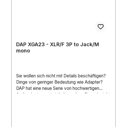
DAP XGA23 - XLR/F 3P to Jack/M
mono
Sie wollen sich nicht mit Details beschäftigen?
Dinge von geringer Bedeutung wie Adapter?
DAP hat eine neue Serie von hochwertigen
Audioadaptern entwickelt, so dass Sie sich nicht
mit Einzelheiten beschäftigen müssen für die
kommenden Jahre. Diese professionellen
Audioadapter sind für die Bühne, die
Studioumgebung und andere Situationen
gedacht, in denen eine ausgezeichnete