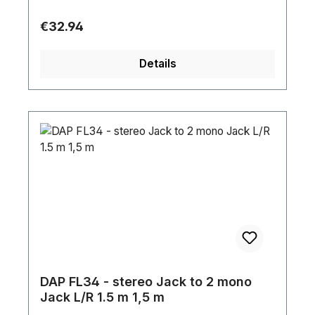
Regular price:
€32.94
Details
DAP FL34 - stereo Jack to 2 mono
Jack L/R 1.5 m 1,5 m