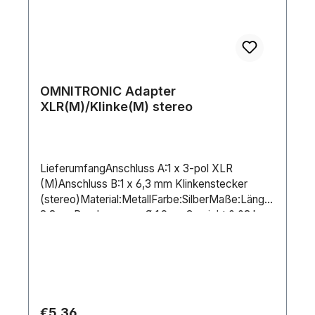
OMNITRONIC Adapter
XLR(M)/Klinke(M) stereo
LieferumfangAnschluss A:1 x 3-pol XLR
(M)Anschluss B:1 x 6,3 mm Klinkenstecker
(stereo)Material:MetallFarbe:SilberMaße:Länge:
8,3 cmDurchmesser: Ø 1,9 cmGewicht:0,03 kg
Regular price:
€5.36