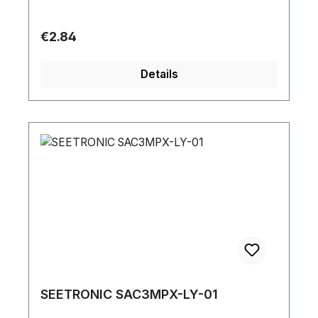
Regular price:
€2.84
Details
SEETRONIC SAC3MPX-LY-01