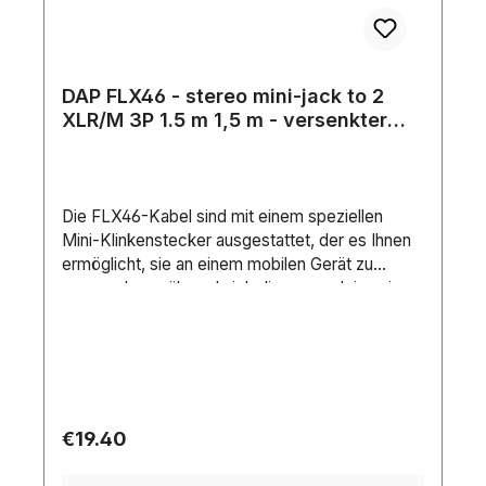
DAP FLX46 - stereo mini-jack to 2
XLR/M 3P 1.5 m 1,5 m - versenkter
Anschluss
Die FLX46-Kabel sind mit einem speziellen
Mini-Klinkenstecker ausgestattet, der es Ihnen
ermöglicht, sie an einem mobilen Gerät zu
verwenden, während sich dieses noch in seiner
Schutzhülle befindet. Aufgrund des versenkten
Körpers an der Miniklinkenbuchse können Sie
die Miniklinkenbuchse bis zum Anschlag
einstecken und Ihre Mobilabdeckung kann den
Stecker nicht mehr
blockieren.Durchschlagsspannung: 30
Regular price:
€19.40
VAnschluss 1: TRS 3.5 mm balancedAnschluss
2: XLR 3PKabellänge: 1.5 mStifte: 3Äußerer