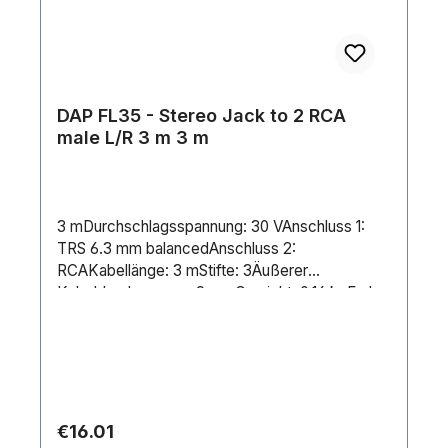
DAP FL35 - Stereo Jack to 2 RCA
male L/R 3 m 3 m
3 mDurchschlagsspannung: 30 VAnschluss 1:
TRS 6.3 mm balancedAnschluss 2:
RCAKabellänge: 3 mStifte: 3Äußerer
Kabeldurchmesser: 9 mmGewicht: 0.16 kgFarbe:
BlueKontakttyp: Nickel platedLeitungen: 4
Regular price:
€16.01