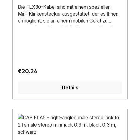
Die FLX30-Kabel sind mit einem speziellen
Mini-Klinkenstecker ausgestattet, der es Ihnen
ermöglicht, sie an einem mobilen Gerät zu
verwenden, während sich dieses noch in seiner
Schutzhülle befindet. Aufgrund des versenkten
Körpers an der Miniklinkenbuchse können Sie
die Miniklinkenbuchse bis zum Anschlag
einstecken und Ihre Mobilabdeckung kann den
Stecker nicht mehr
blockieren.Durchschlagsspannung: 30
Regular price:
€20.24
VAnschluss 1: TRS 3.5 mm balancedAnschluss
2: RCAKabellänge: 3 mStifte: 3Äußerer
Details
Kabeldurchmesser: 5.75 mmGewicht: 0.19
kgFarbe: BlackKontakttyp: Nickel
platedLeitungen: 4