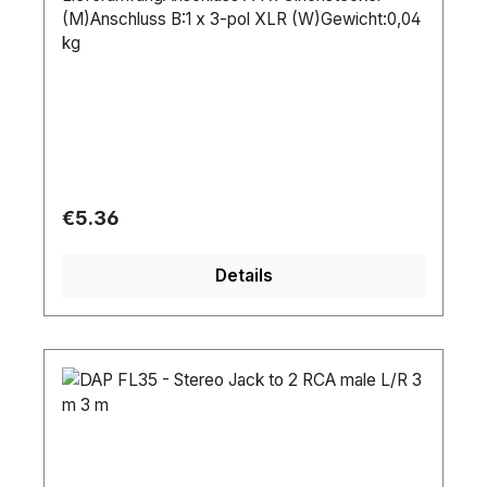
(M)Anschluss B:1 x 3-pol XLR (W)Gewicht:0,04
kg
Regular price:
€5.36
Details