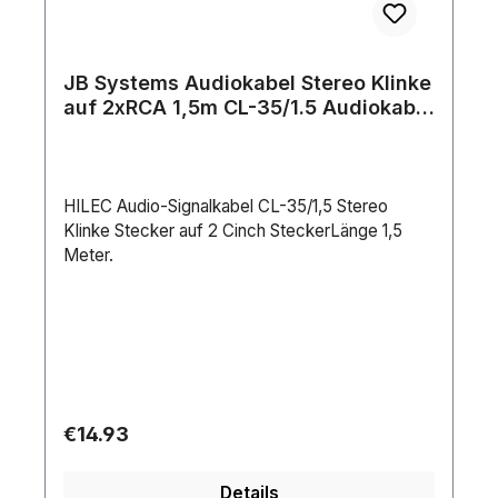
JB Systems Audiokabel Stereo Klinke
auf 2xRCA 1,5m CL-35/1.5 Audiokabel
Stereo Klinke auf 2xRCA 1,5m CL-
35/1,5
HILEC Audio-Signalkabel CL-35/1,5 Stereo
Klinke Stecker auf 2 Cinch SteckerLänge 1,5
Meter.
Regular price:
€14.93
Details