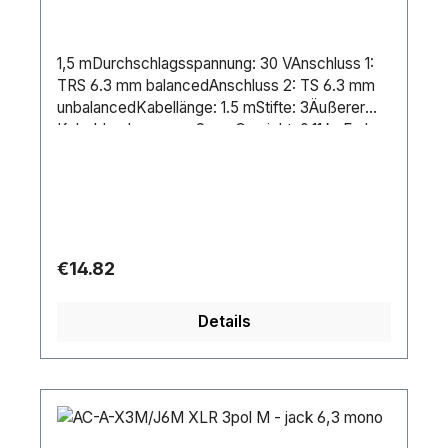
1,5 mDurchschlagsspannung: 30 VAnschluss 1:
TRS 6.3 mm balancedAnschluss 2: TS 6.3 mm
unbalancedKabellänge: 1.5 mStifte: 3Äußerer
Kabeldurchmesser: 9 mmGewicht: 0.11 kgFarbe:
BlueKontakttyp: Nickel platedLeitungen: 4
Regular price:
€14.82
Details