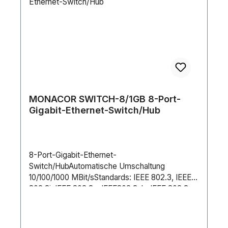
durch die EU vorgeschrieben. Die giftigen
Dämpfe von PVC, wenn es verbrennt, stellen
eine Gefahr für die menschliche Gesundheit
dar.Die CAT 6A Patchkabel gewährleisten dank
ihrer vergoldeten Kontakte eine hohe
Korrosionsbeständigkeit und eine zuverlässige
Übertragungsleistung.KURZINFORMATIONENR
J45 Stecker auf RJ45 SteckerStandard: CAT.6A,
Belegung: TIA/EIA 568BÜbertragungsmodus:
MONACOR SWITCH-8/1GB 8-Port-
Ethernet, HDBaseT, AVoIP
Gigabit-Ethernet-Switch/Hub
u.V.mÜbertragungsgeschwindigkeit: 10
GbpsBandbreite: 500 MHzStecker: vergoldete
Präzisions-Steckkontakte, transparenter
Kunststoff, Nickel-beschichtetes Gehäuse,
8-Port-Gigabit-Ethernet-
flexibler KnickschutzKabel: hochreine
Switch/HubAutomatische Umschaltung
Kupferlitzen (​​4x Twisted Pair - 7/0,135 BC),
10/100/1000 MBit/sStandards: IEEE 802.3, IEEE
S/FTP Schirmung, AWG27, halogenfreier LSZH
802.3i, IEEE 802.3u, IEEE802.3ab, IEEE 802.3x,
Mantel mit 5,8 mm DurchmesserKabelfarbe:
IEEE 802.1p, 802.3x Flow Control, 802.1p/DSCP
schwarzKabeltyp: RundKabellänge: 1,5
QoS16 Gbit/s Switching-KapazitätUnterstützt 16
mREACH, RoHs konformLIEFERUMFANG1x
kB Jumbo-Frames für hohen
celexon CAT 6A Patchkabel - S/FTP 1,5m,