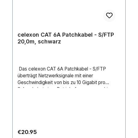
celexon CAT 6A Patchkabel - S/FTP
20,0m, schwarz
Das celexon CAT 6A Patchkabel - S/FTP
überträgt Netzwerksignale mit einer
Geschwindigkeit von bis zu 10 Gigabit pro
Sekunde bei einer Betriebsfrequenz von bis zu
500 MHz. Somit ist nicht nur die Nutzung im
klassischen TCP/IP Bereich möglich, sondern
auch die Verwendung von IP-Streaming und
HDBaseT Infrastrukturen gegeben.Die gängigen
Standards für die Heim-Netzwerkinfrastruktur
sind CAT 5 und 6. Im professionellen Bereich
Regular price:
€20.95
finden auch die Standards 7 und 8