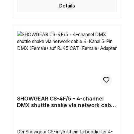
Ω/kmStifte: 3Länge (mm): 930 mmHöhe (mm):
Details
31 mmBreite (mm): 25 mmGewicht: 0.271 kgIP-
Schutzart: IP20 (indoor use only)Gehäuse:
AluminiumFarbe: BlackVerriegelungsvorrichtung:
LatchKontakttyp: Nickel platedLeitungen:
3Maximale Umgebungstemperatur: 40
°CMinimale Umgebungstemperatur: -20 °C
SHOWGEAR CS-4F/5 - 4-channel
DMX shuttle snake via network cable
4-Kanal 5-Pin DMX (Female) auf
RJ45 CAT (Female) Adapter
Der Showgear CS-4F/5 ist ein farbcodierter 4-