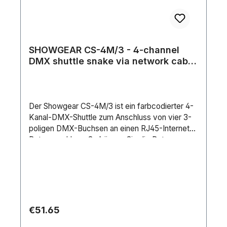
SHOWGEAR CS-4M/3 - 4-channel
DMX shuttle snake via network cable
4-channel 3-pin DMX (male) to RJ45
CAT (female) adapter 4-Kanal 3-Pin
DMX (männlich) auf RJ45 CAT
(Female) Adapter
Der Showgear CS-4M/3 ist ein farbcodierter 4-
Kanal-DMX-Shuttle zum Anschluss von vier 3-
poligen DMX-Buchsen an einen RJ45-Internet-
Datenanschluss. So können Sie die Daten von
vier Universen über ein einziges CAT-Kabel
senden. Alle vier DMX-Stecker sind zur
einfachen erkennung farbcodiert und haben eine
Kabellänge von 75 cm. Wir empfehlen die
Verwendung eines geschirmten CAT-Kabels für
optimale Ergebnisse.DMX-Eingang: XLR
Regular price:
€51.65
3PDatenausgang: ProCatLeiterwiderstand: 110