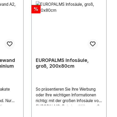
Discount
%
mewand
EUROPALMS Infosäule,
minium
groß, 200x80cm
lakate
So präsentieren Sie Ihre Werbung
oder Ihre wichtigen Informationen
d. Nur
richtig: mit der großen Infosäule von
tig, um
EUROPALMS. Bei einer Höhe von 2
u
Metern, einer Breite von 80 cm und