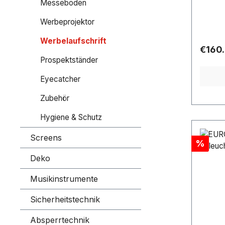
wechse
Messeboden
Rahmen
Werbeprojektor
Plakat 
Kunsts
Werbelaufschrift
Rahmen
Regula
€160
Fertig!
Prospektständer
Klassik
zusätz
Eyecatcher
Poster
Zubehör
zur Gel
gebürs
Hygiene & Schutz
Werbung
Acrylgl
Screens
Discou
%
vor Ve
Verblei
Deko
Rahmen
befest
Musikinstrumente
horizon
Sicherheitstechnik
aufgeh
die hoc
Absperrtechnik
dafür,