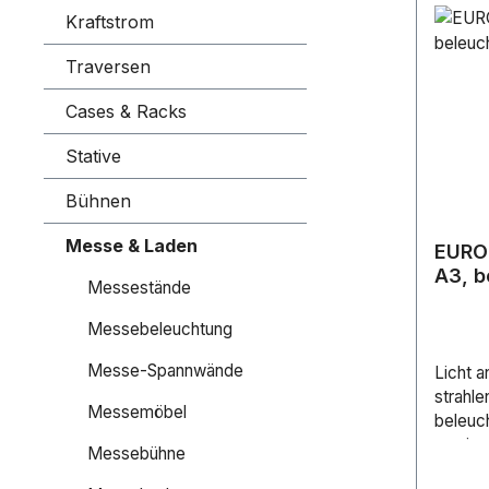
Kraftstrom
Traversen
Cases & Racks
Stative
Bühnen
Messe & Laden
EURO
A3, b
Messestände
Messebeleuchtung
Messe-Spannwände
Licht a
strahle
Messemöbel
beleuc
wenige 
Messebühne
Ihre Po