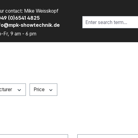
ur contact: Mike Weisskopf
49 (0)6541 4825
fo@mpk-showtechnik.de
-Fr, 9 am - 6 pm
cturer
Price