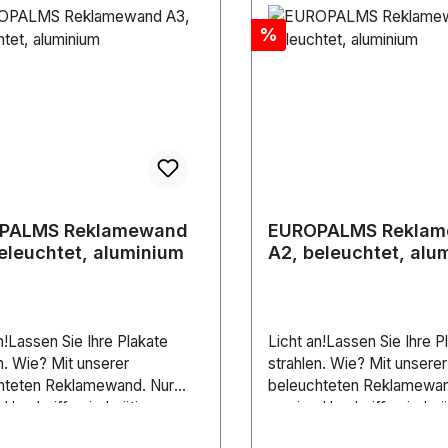
Discount
%
PALMS Reklamewand
EUROPALMS Rekla
eleuchtet, aluminium
A2, beleuchtet, alu
n!Lassen Sie Ihre Plakate
Licht an!Lassen Sie Ihre P
n. Wie? Mit unserer
strahlen. Wie? Mit unserer
hteten Reklamewand. Nur
beleuchteten Reklamewan
Handgriffe sind nötig, um
wenige Handgriffe sind nö
ster oder Plakate zu
Ihre Poster oder Plakate z