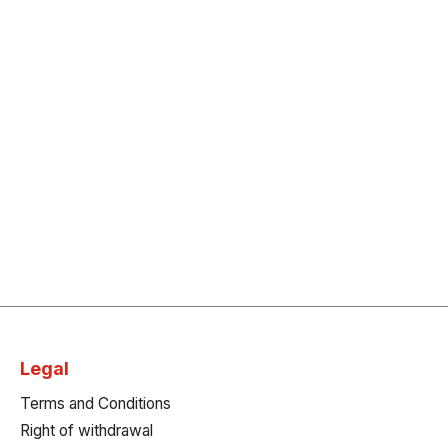
Typ:74 x 3 mm rot (R)36 x 3 mm
romversorg
blau (B)Ansteuerung:Ein-/Aus-
Schalter am Anschlusskabel; Stand-
130,00
aloneGehäusefarbe:SchwarzMaterial
e: 10
:KunststoffMaße:Breite: 48
29,40 kg
cmTiefe: 2,5 cmHöhe: 25
cmGewicht:0,69
kgKetteMaterial:MetallFarbe:Schwar
zMaße:Länge: 50 cmDurchmesser:
Ø 0,3 cm
Legal
Terms and Conditions
Right of withdrawal