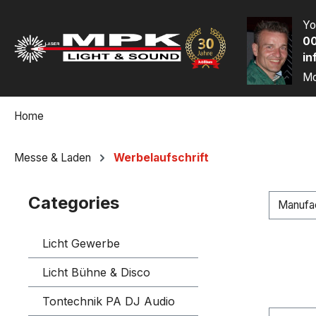
p to main content
Skip to search
Skip to main navigation
Yo
00
in
Mo
Home
Messe & Laden
Werbelaufschrift
Categories
Manufa
Licht Gewerbe
Licht Bühne & Disco
Tontechnik PA DJ Audio