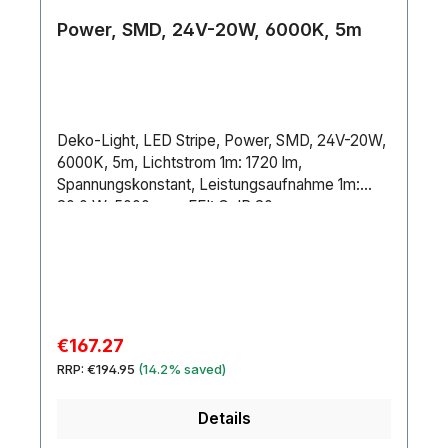
Power, SMD, 24V-20W, 6000K, 5m
Deko-Light, LED Stripe, Power, SMD, 24V-20W,
6000K, 5m, Lichtstrom 1m: 1720 lm,
Spannungskonstant, Leistungsaufnahme 1m:
20.0 W, 5000 mm, EEI: G, IP 20
Sale price:
€167.27
Regular price:
RRP:
€194.95
(14.2% saved)
Details