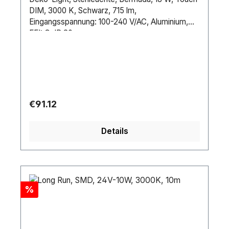
DIM, 3000 K, Schwarz, 715 lm,
Eingangsspannung: 100-240 V/AC, Aluminium,
EEI: G, IP 20
Regular price:
€91.12
Details
Discount
%