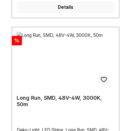
Details
Discount
%
Long Run, SMD, 48V-4W, 3000K,
50m
Deko-Light, LED Stripe, Long Run, SMD, 48V-