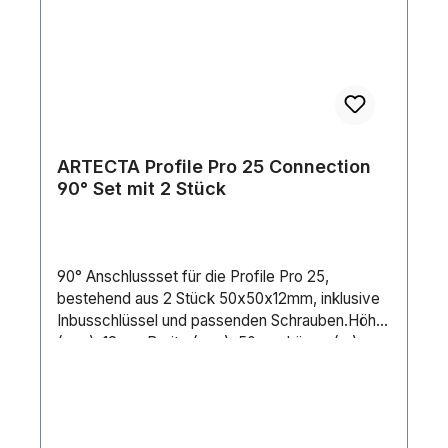
ARTECTA Profile Pro 25 Connection
90° Set mit 2 Stück
90° Anschlussset für die Profile Pro 25,
bestehend aus 2 Stück 50x50x12mm, inklusive
Inbusschlüssel und passenden Schrauben.Höhe
(mm): 12 mmBreite (mm): 50 mmLänge (m):
0.005 mGewicht: 0.02 kgMaterial: MetalFarbe:
Silver