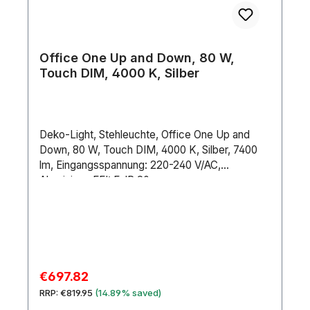
Office One Up and Down, 80 W,
Touch DIM, 4000 K, Silber
Deko-Light, Stehleuchte, Office One Up and
Down, 80 W, Touch DIM, 4000 K, Silber, 7400
lm, Eingangsspannung: 220-240 V/AC,
Aluminium, EEI: F, IP 20
Sale price:
€697.82
Regular price:
RRP:
€819.95
(14.89% saved)