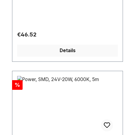
Regular price:
€46.52
Details
Discount
%