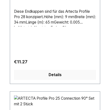
Diese Endkappen sind für das Artecta Profile
Pro 28 konzipiert.Höhe (mm): 9 mmBreite (mm):
34 mmLänge (m): 65 mGewicht: 0.005
kgMaterial: AluminiumFarbe: Silver
Regular price:
€11.27
Details