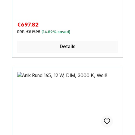
Sale price:
€697.82
Regular price:
RRP:
€819.95
(14.89% saved)
Details