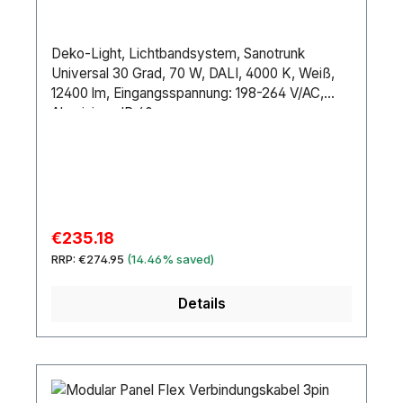
Deko-Light, Lichtbandsystem, Sanotrunk
Universal 30 Grad, 70 W, DALI, 4000 K, Weiß,
12400 lm, Eingangsspannung: 198-264 V/AC,
Aluminium, IP 40
Sale price:
€235.18
Regular price:
RRP:
€274.95
(14.46% saved)
Details