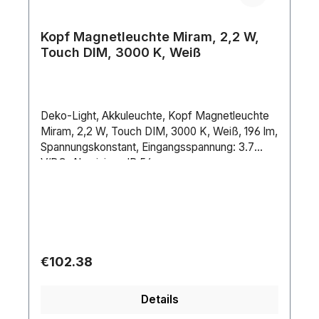
Kopf Magnetleuchte Miram, 2,2 W,
Touch DIM, 3000 K, Weiß
Deko-Light, Akkuleuchte, Kopf Magnetleuchte
Miram, 2,2 W, Touch DIM, 3000 K, Weiß, 196 lm,
Spannungskonstant, Eingangsspannung: 3.7
V/DC, Aluminium, IP 54
Regular price:
€102.38
Details