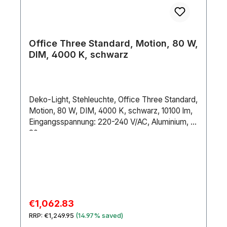
°CMinimale Umgebungstemperatur: -25
°CEnthaltenes Zubehör: End Cap / Mounting
brackets / Screws / Sealant ( acid-free )
Office Three Standard, Motion, 80 W,
DIM, 4000 K, schwarz
Deko-Light, Stehleuchte, Office Three Standard,
Motion, 80 W, DIM, 4000 K, schwarz, 10100 lm,
Eingangsspannung: 220-240 V/AC, Aluminium, IP
20
Sale price:
€1,062.83
Regular price:
RRP:
€1,249.95
(14.97% saved)