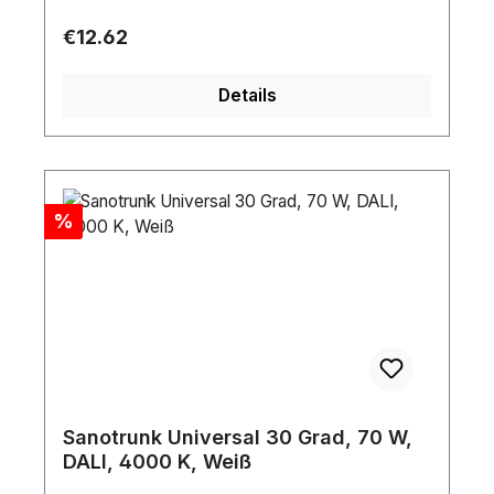
Regular price:
€12.62
Details
Discount
%
Sanotrunk Universal 30 Grad, 70 W,
DALI, 4000 K, Weiß