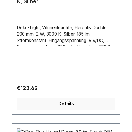
K, Silber
Deko-Light, Vitrinenleuchte, Herculis Double
200 mm, 2 W, 3000 K, Silber, 185 lm,
Stromkonstant, Eingangsspannung: 6 V/DC,
Bemessungsstrom: 350 mA, Aluminium, EEI: G,
IP 20
Regular price:
€123.62
Details