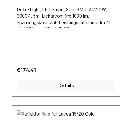
Deko-Light, LED Stripe, Slim, SMD, 24V-11W,
3000K, 5m, Lichtstrom 1m: 1090 lm,
Spannungskonstant, Leistungsaufnahme 1m: 11.0
W, 5000 mm, EEI: F, IP 20
Regular price:
€174.41
Details