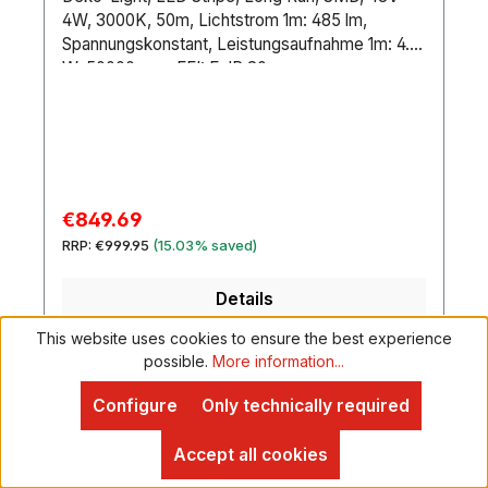
4W, 3000K, 50m, Lichtstrom 1m: 485 lm,
Spannungskonstant, Leistungsaufnahme 1m: 4.0
W, 50000 mm, EEI: E, IP 20
Sale price:
€849.69
Regular price:
RRP:
€999.95
(15.03% saved)
Details
This website uses cookies to ensure the best experience
possible.
More information...
Configure
Only technically required
Accept all cookies