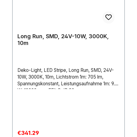
Long Run, SMD, 24V-10W, 3000K,
10m
Deko-Light, LED Stripe, Long Run, SMD, 24V-
10W, 3000K, 10m, Lichtstrom 1m: 705 lm,
Spannungskonstant, Leistungsaufnahme 1m: 9.5
W, 10000 mm, EEI: G, IP 20
Sale price:
€341.29