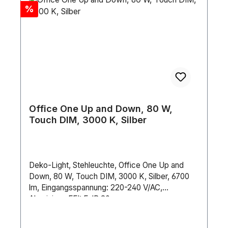
Discount
%
Office One Up and Down, 80 W,
Touch DIM, 3000 K, Silber
Deko-Light, Stehleuchte, Office One Up and
Down, 80 W, Touch DIM, 3000 K, Silber, 6700
lm, Eingangsspannung: 220-240 V/AC,
Aluminium, EEI: F, IP 20