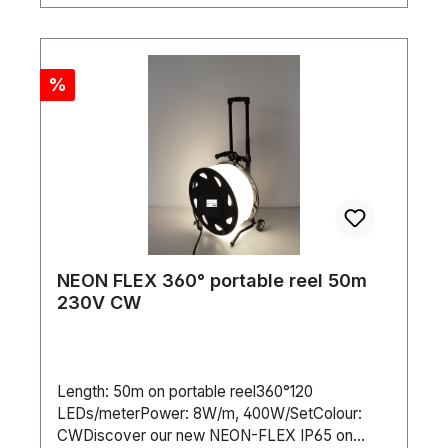
Discount
%
NEON FLEX 360° portable reel 50m
230V CW
Length: 50m on portable reel360°120
LEDs/meterPower: 8W/m, 400W/SetColour:
CWDiscover our new NEON-FLEX IP65 on