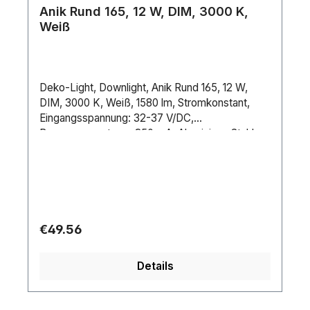
Anik Rund 165, 12 W, DIM, 3000 K,
Weiß
Deko-Light, Downlight, Anik Rund 165, 12 W,
DIM, 3000 K, Weiß, 1580 lm, Stromkonstant,
Eingangsspannung: 32-37 V/DC,
Bemessungsstrom: 350 mA, Aluminium, Stahl,
PMMA, Pulverbeschichtet, Feinstruktur, Matt, IP
20, IP 44
Regular price:
€49.56
Details