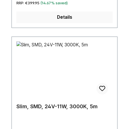
Regular price:
RRP:
€399.95
(14.67% saved)
Details
Slim, SMD, 24V-11W, 3000K, 5m