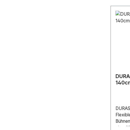
DURAS
140c
DURAST
Flexibl
Bühne
einer 