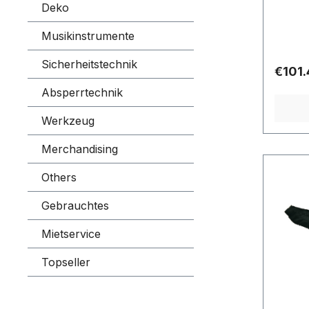
1900 x
Deko
inside
Musikinstrumente
Sicherheitstechnik
Regula
€101.
Absperrtechnik
Werkzeug
Merchandising
Others
Gebrauchtes
Mietservice
Topseller