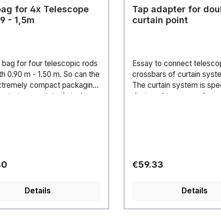
bag for 4x Telescope
Tap adapter for dou
r 0,9 - 1,5m
curtain point
 bag for four telescopic rods
Essay to connect telesco
th 0.90 m - 1.50 m. So can the
crossbars of curtain syst
xtremely compact packaging
The curtain system is spec
y to transport. technical
designed to remove large
rdwareDimensions inside
from one another or cover
) 4Fächerá70 x 70 x 900 mm
situations and unpleasant
sides by curtains elegant 
conceal. Also inputs or the
easily be embellished, as 
glamorous galas, award 
r price:
Regular price:
40
€59.33
or theatrical performances
Details
Details