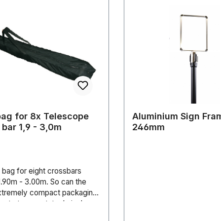
bag for 8x Telescope
Aluminium Sign Fra
cross bar 1,9 - 3,0m
246mm
 bag for eight crossbars
1.90m - 3.00m. So can the
xtremely compact packaging
y to transport. technical
rdwareDimensions (L/W/H)