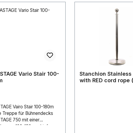
TAGE Vario Stair 100-
Stanchion Stainless 
m
with RED cord rope 
AGE Vairo Stair 100-180m
le Treppe für Bühnendecks
AGE 750 mit einer
öhe von 100-180cm. Lieferung
ndläufe. Bitte separat