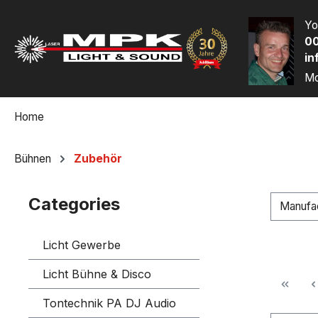
p to main content
Skip to search
Skip to main navigation
Yo
00
in
Mo
Home
Bühnen
Zubehör
Categories
Manufa
Licht Gewerbe
Licht Bühne & Disco
Tontechnik PA DJ Audio