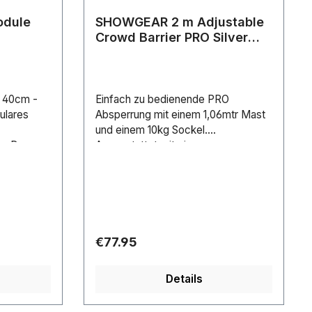
odule
SHOWGEAR 2 m Adjustable
Crowd Barrier PRO Silver
Silber
 40cm -
Einfach zu bedienende PRO
lares
Absperrung mit einem 1,06mtr Mast
und einem 10kg Sockel.
. Das
Ausgestattet mit einem
terung zum
verstellbaren Gurt (maximale Länge
m und kann
2mtr), der über einen einfach zu
en (60 und
bedienenden Schiebemechanismus
Alle
an der nächsten Absperrung
ehfüße
befestigt werden kann.Höhe (m): 1
benheiten.
mGrundplatte Durchmesser: 345
Regular price:
€77.95
n
mmDurchmesser: 70 mmGewicht:
penmodul
10.5 kgFarbe: Silver
Details
ationen:•
essere