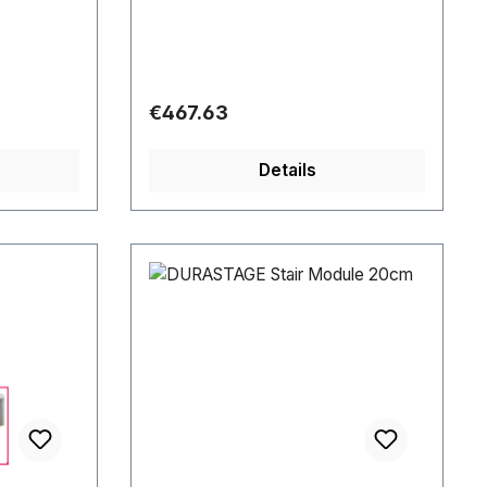
Regular price:
€467.63
Details