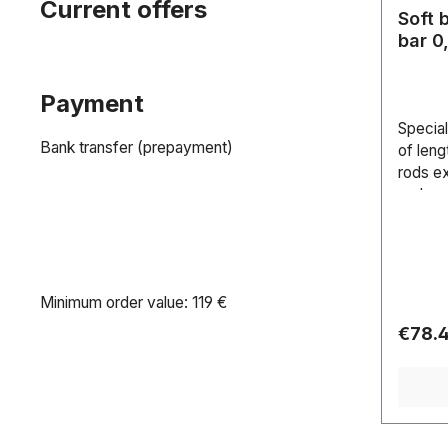
Current offers
Soft 
ba
Payment
Special
Bank transfer (prepayment)
of leng
rods e
and eas
dataHa
(L/W/H
Minimum order value: 119 €
Regula
€78.