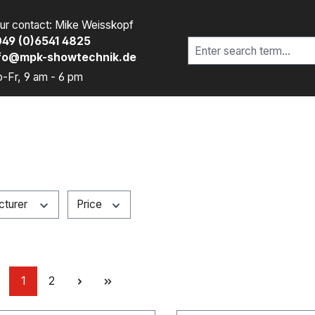
ur contact: Mike Weisskopf
49 (0)6541 4825
fo@mpk-showtechnik.de
-Fr, 9 am - 6 pm
cturer
Price
Page
Page
1
2