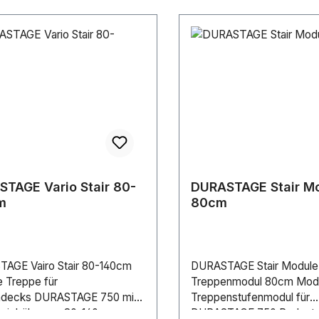
StabilitätAbmessungen: -
385-400mm(Drehfüße)- B
910mm- Tiefe 283mm
TAGE Vario Stair 80-
DURASTAGE Stair M
m
80cm
AGE Vairo Stair 80-140cm
DURASTAGE Stair Module
e Treppe für
Treppenmodul 80cm Modu
ndecks DURASTAGE 750 mit
Treppenstufenmodul für
Variohöhe von 80-140cm.
DURASTAGE 750 Podeste