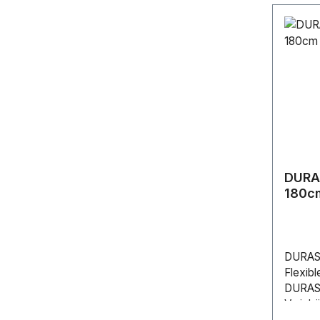
DURAS
180c
DURAST
Flexib
DURAST
Varioh
ohne Ha