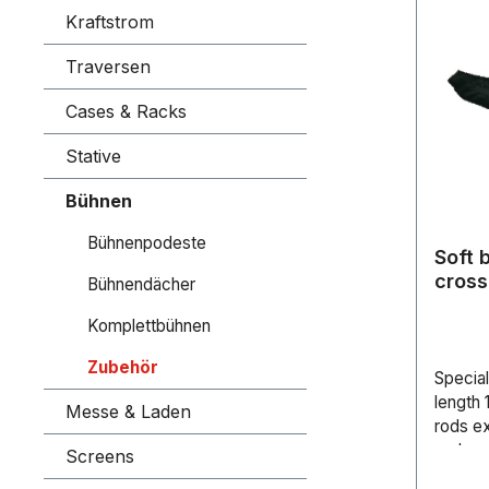
Kraftstrom
Traversen
Cases & Racks
Stative
Bühnen
Bühnenpodeste
Soft 
Bühnendächer
Komplettbühnen
Zubehör
Special
length 
Messe & Laden
rods e
and eas
Screens
dataHa