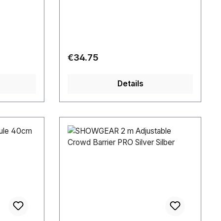
Regular price:
€34.75
Details