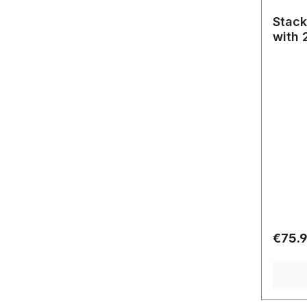
Stack
with 
Regula
€75.