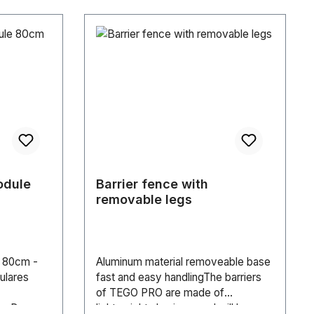
 Höhe
reite
odule
Barrier fence with
removable legs
 80cm -
Aluminum material removeable base
lares
fast and easy handlingThe barriers
of TEGO PRO are made of
. Das
lightweight aluminum and will be