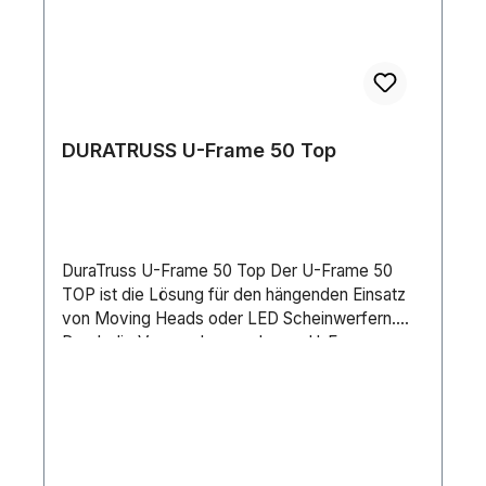
DURATRUSS U-Frame 50 Top
DuraTruss U-Frame 50 Top Der U-Frame 50
TOP ist die Lösung für den hängenden Einsatz
von Moving Heads oder LED Scheinwerfern.
Durch die Verwendung mehrerer U-Frames
untereinander entsteht somit eine effektive
Lichtsäule für Events und Shows. Durch die
beiden Ringösen können Schäkel und Karabiner
angebracht werden.Spezifikationen: •
Tragrohrdurchmesser (Gurtrohr): 50mm •
Wandstärke Tragrohr: 2mm • Legierung: EN-AW