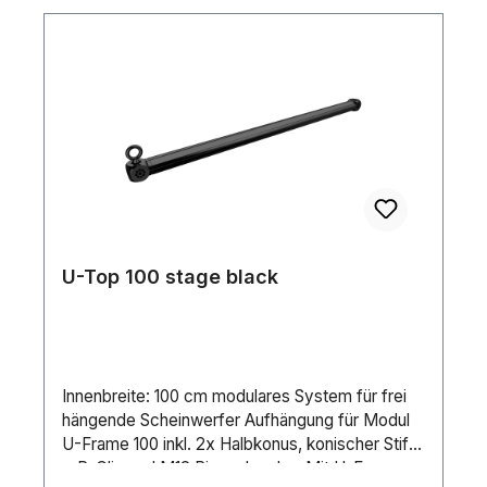
RAL 9005 Tragfähigkeit: 75kg Gewicht: 1,92Kg
1710000012 DT HC-Cube 1 M10 bitte separat
bestellen.
U-Top 100 stage black
Innenbreite: 100 cm modulares System für frei
hängende Scheinwerfer Aufhängung für Modul
U-Frame 100 inkl. 2x Halbkonus, konischer Stift
+ R-Clip und M12 RingschraubenMit U-Frame