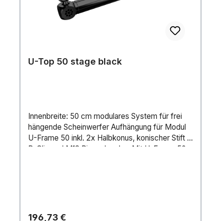
U-Top 50 stage black
Innenbreite: 50 cm modulares System für frei
hängende Scheinwerfer Aufhängung für Modul
U-Frame 50 inkl. 2x Halbkonus, konischer Stift +
R-Clip und M12 RingschraubenMit U-Frame 50
und U-Top 50 hat Global Truss ab sofort eine
äußerst flexible und komplett modulare Lösung
für frei hängende Scheinwerfer im Angebot. Das
in Leichtbauweise ausgeführte System erlaubt
die theoretisch unendliche Konfiguration aus
Einzel- und Doppelaufhängungen sowie
Regulärer Preis:
196,73 €