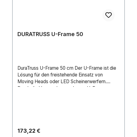
DURATRUSS U-Frame 50
DuraTruss U-Frame 50 cm Der U-Frame ist die
Lösung für den freistehende Einsatz von
Moving Heads oder LED Scheinerwerfern.
Durch die Verwendung mehrerer U-Frames
übereinander entsteht somit eine effektive
Lichtsäule für Events und Shows. Ebenfalls ist
der U-Frame durch den Einsatz eines
Topstückes als hängende Variante verwendbar.
Der Rahmen ist auch in der Größe von 100cm
Breite (Art.-Nr. 1724300005)
Regulärer Preis:
173,22 €
erhältlich.Spezifikationen:•