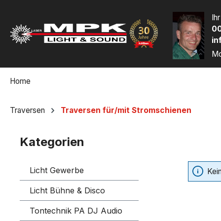
m Hauptinhalt springen
Zur Suche springen
Zur Hauptnavigation springen
Ih
00
in
Mo
Home
Traversen
Traversen für/mit Stromschienen
Kategorien
Licht Gewerbe
Kei
Licht Bühne & Disco
Tontechnik PA DJ Audio