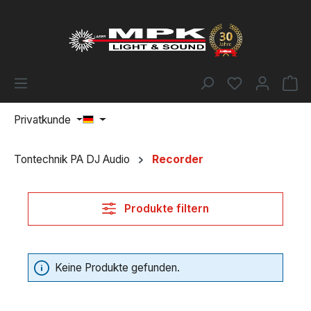
Zum Hauptinhalt springen
Du hast 0 Pr
Wa
Privatkunde
Tontechnik PA DJ Audio
Recorder
Produkte filtern
Keine Produkte gefunden.