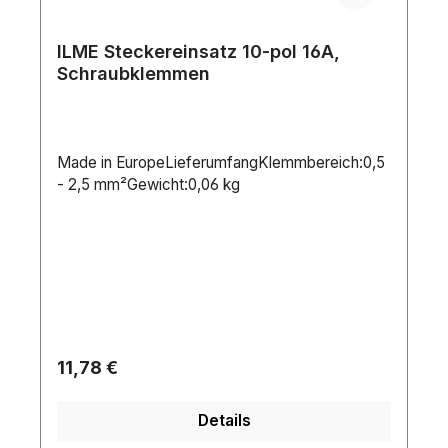
ILME Steckereinsatz 10-pol 16A,
Schraubklemmen
Made in EuropeLieferumfangKlemmbereich:0,5
- 2,5 mm²Gewicht:0,06 kg
Regulärer Preis:
11,78 €
Details