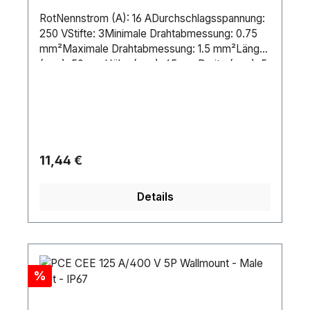
RotNennstrom (A): 16 ADurchschlagsspannung:
250 VStifte: 3Minimale Drahtabmessung: 0.75
mm²Maximale Drahtabmessung: 1.5 mm²Länge
(mm): 50 mmHöhe (mm): 65 mmBreite (mm): 5
mmMontagegröße: 50 x 50 mmGewicht: 0.06
kgIP-Schutzart: IP44Gehäuse: PlasticFarbe:
RedPin-Verbindung: Screw Terminal Kontakttyp:
Brass
Regulärer Preis:
11,44 €
Details
Rabatt
%