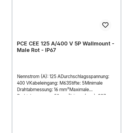
PCE CEE 125 A/400 V 5P Wallmount -
Male Rot - IP67
Nennstrom (A): 125 ADurchschlagsspannung:
400 VKabeleingang: M63Stifte: 5Minimale
Drahtabmessung: 16 mm²Maximale
Drahtabmessung: 50 mm²Länge (mm): 387
mmHöhe (mm): 209 mmBreite (mm): 162
mmGewicht: 1.834 kgIP-Schutzart:
IP67Gehäuse: PlasticFarbe: Gray / RedPin-
Verbindung: Screw Terminal Lieferantentyp
Nummer: 545-6Kontakttyp: Nickel