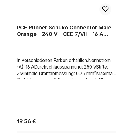
PCE Rubber Schuko Connector Male
Orange - 240 V - CEE 7/VII - 16 A
Orange - 240 V - CEE 7/VII - 16 A
In verschiedenen Farben erhältlich.Nennstrom
(A): 16 ADurchschlagsspannung: 250 VStifte:
3Minimale Drahtabmessung: 0.75 mm²Maximale
Drahtabmessung: 2.5 mm²Länge (mm): 124
mmHöhe (mm): 40 mmBreite (mm): 40
mmGewicht: 0.12 kgIP-Schutzart: IP44Gehäuse:
RubberFarbe: Black / OrangePin-Verbindung:
Screw Terminal Lieferantentyp Nummer:
116132Kontakttyp: Nickel plated
Regulärer Preis:
19,56 €