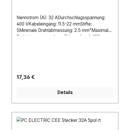
Nennstrom (A): 32 ADurchschlagsspannung:
400 VKabeleingang: 11.5-22 mmStifte:
5Minimale Drahtabmessung: 2.5 mm²Maximale
Drahtabmessung: 6 mm²Länge (mm): 155
mmHöhe (mm): 70 mmBreite (mm): 109
mmGewicht: 0.244 kgIP-Schutzart:
IP44Gehäuse: PlasticFarbe: RedPin-Verbindung:
Screw Terminal Lieferantentyp Nummer: 025-
6Kontakttyp: BrassPosition Erdungsklemme: 6H
Regulärer Preis:
17,36 €
Details