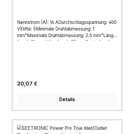
Nennstrom (A): 16 ADurchschlagsspannung: 400
VStifte: 5Minimale Drahtabmessung: 1
mm²Maximale Drahtabmessung: 2.5 mm²Länge
(mm): 76 mmHöhe (mm): 75 mmBreite (mm):
75 mmMontagegröße: 60 x 60 mmGewicht: 0.15
kgIP-Schutzart: IP44Gehäuse: PlasticFarbe:
BlackPin-Verbindung: Screw Terminal
Lieferantentyp Nummer: 315-6xKontakttyp:
BrassPosition Erdungsklemme: 6H
Regulärer Preis:
20,07 €
Details