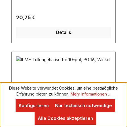
und luftdicht.Durchschlagsspannung: 4000
VStifte: 6Minimale Drahtabmessung: 0.75
mm²Maximale Drahtabmessung: 2.5
Regulärer Preis:
20,75 €
mm²Maximale Drahtabmessung AWG: 12
AWGLänge (mm): 43.55 mmHöhe (mm): 35.5
Details
mmBreite (mm): 61 mmGewicht: 0.046 kgIP-
Schutzart: IP65 FrontGehäuse: PolyamideFarbe:
BlackPin-Verbindung: SolderKontakttyp: Gold
platedMaximale Umgebungstemperatur: 80
°CMinimale Umgebungstemperatur: -30 °C
Diese Website verwendet Cookies, um eine bestmögliche
Erfahrung bieten zu können.
Mehr Informationen ...
Konfigurieren
Nur technisch notwendige
Alle Cookies akzeptieren
ILME Tüllengehäuse für 10-pol, PG 16,
Winkel