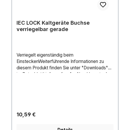
IEC LOCK Kaltgeräte Buchse
verriegelbar gerade
Verriegelt eigenständig beim
EinsteckenWeiterführende Informationen zu
diesem Produkt finden Sie unter "Downloads"
im DatenblattLieferumfang1 x Abschlussstecker
StromSteckertyp:Kaltgeräte LOCK+
(W)Bauform:Für KabelkonfektionGewicht:0,03
kg
Regulärer Preis:
10,59 €
Details