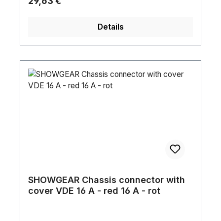
Regulärer Preis:
29,63 €
Details
SHOWGEAR Chassis connector with
cover VDE 16 A - red 16 A - rot