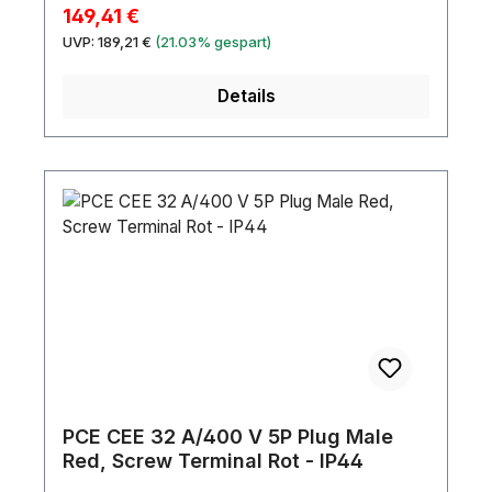
platedPosition Erdungsklemme: 6H
Verkaufspreis:
149,41 €
Regulärer Preis:
UVP:
189,21 €
(21.03% gespart)
Details
PCE CEE 32 A/400 V 5P Plug Male
Red, Screw Terminal Rot - IP44