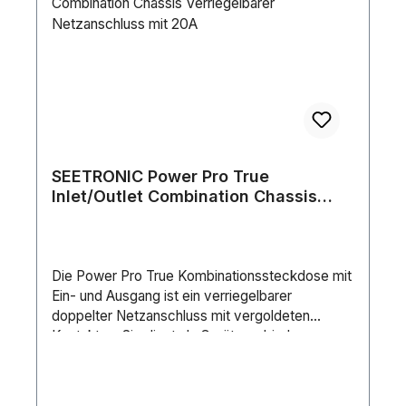
SEETRONIC Power Pro True
Inlet/Outlet Combination Chassis
Verriegelbarer Netzanschluss mit
20A
Die Power Pro True Kombinationssteckdose mit
Ein- und Ausgang ist ein verriegelbarer
doppelter Netzanschluss mit vergoldeten
Kontakten. Sie dient als Geräteverbinder, wo
eine sehr robuste Anwendung mit einer
Verriegelung gebraucht wird, um eine sichere
Stromverbindung zu garantieren. Sie ist wasser-