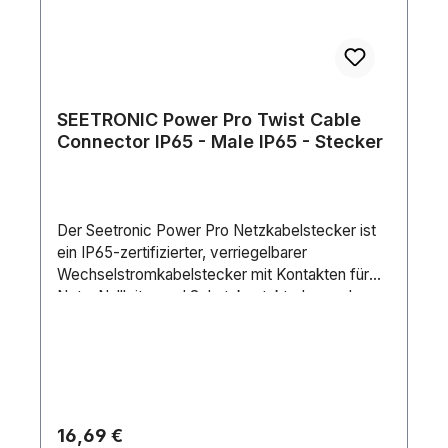
SEETRONIC Power Pro Twist Cable
Connector IP65 - Male IP65 - Stecker
Der Seetronic Power Pro Netzkabelstecker ist
ein IP65-zertifizierter, verriegelbarer
Wechselstromkabelstecker mit Kontakten für
Netz, Nullleiter und Schutzkontakt, der an den
Seetronic SAC3MCB-N-W angeschlossen
werden kann. Er wird für die
Verbindung/Verlängerung von Stromkabeln
überall dort eingesetzt, wo einen robusten
Einsatz in Kombination mit einem
Verriegelungssystem erforderlich ist, um eine
Regulärer Preis:
16,69 €