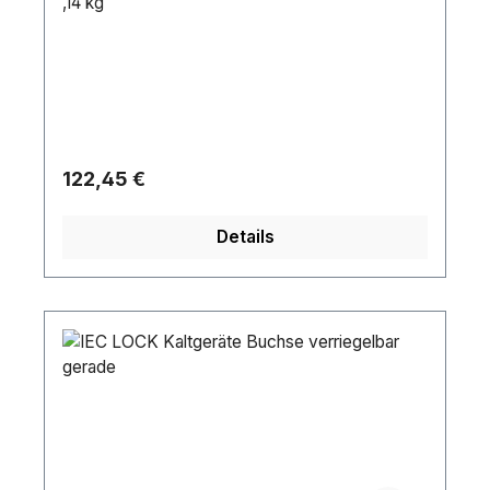
,14 kg
Regulärer Preis:
122,45 €
Details