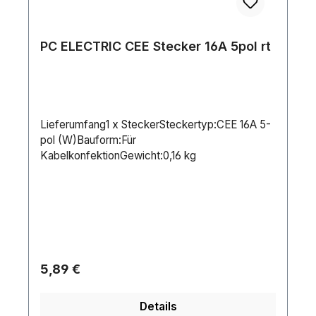
PC ELECTRIC CEE Stecker 16A 5pol rt
Lieferumfang1 x SteckerSteckertyp:CEE 16A 5-
pol (W)Bauform:Für
KabelkonfektionGewicht:0,16 kg
Regulärer Preis:
5,89 €
Details