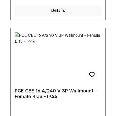
sichere Stromverbindung zu
gewährleisten.Breite (mm): 31.45 mmGewicht:
Details
0.034 kgIP-Schutzart: IP65Farbe: BlackPin-
Verbindung: Screw Terminal
PCE CEE 16 A/240 V 3P Wallmount -
Female Blau - IP44