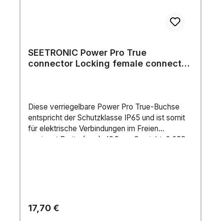
SEETRONIC Power Pro True
connector Locking female connector
Verriegelbare Buchse
Diese verriegelbare Power Pro True-Buchse
entspricht der Schutzklasse IP65 und ist somit
für elektrische Verbindungen im Freien
geeignet.Breite (mm): 69.8 mmGewicht: 0.038
kgIP-Schutzart: IP65Farbe: BlackPin-
Verbindung: Screw Terminal
Regulärer Preis:
17,70 €