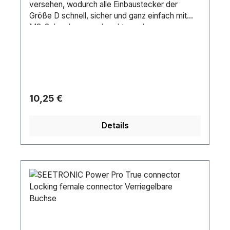
versehen, wodurch alle Einbaustecker der
Größe D schnell, sicher und ganz einfach mit
M3-Schrauben angebracht werden
können.Länge (mm): 3.5 mmHöhe (mm): 32.5
mmBreite (mm): 26 mmDurchmesser: 24
mmGewicht: 0.01 kgIP-Schutzart: IP20 (indoor
use only)Material: AluminiumFarbe:
ChromeLieferantentyp Nummer: MFDGewinde:
M3
Regulärer Preis:
10,25 €
Details