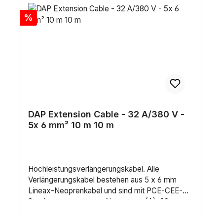
Rabatt
%
DAP Extension Cable - 32 A/380 V -
5x 6 mm² 10 m 10 m
Hochleistungsverlängerungskabel. Alle
Verlängerungskabel bestehen aus 5 x 6 mm
Lineax-Neoprenkabel und sind mit PCE-CEE-
Steckern ausgestattet.Nennstrom (A): 32
AAnschluss 1: CEE5P 32 AAnschluss 2: CEE5P