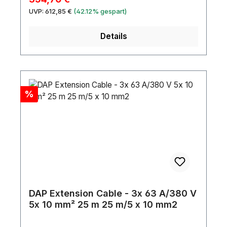
Regulärer Preis:
UVP:
612,85 €
(42.12% gespart)
Details
Rabatt
%
DAP Extension Cable - 3x 63 A/380 V
5x 10 mm² 25 m 25 m/5 x 10 mm2