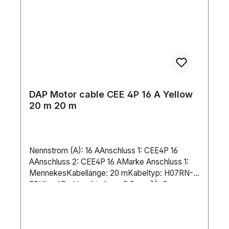
DAP Motor cable CEE 4P 16 A Yellow
20 m 20 m
Nennstrom (A): 16 AAnschluss 1: CEE4P 16
AAnschluss 2: CEE4P 16 AMarke Anschluss 1:
MennekesKabellänge: 20 mKabeltyp: H07RN-
FStifte: 4Drahtverbindung: 2.5 mm²Äußerer
Isolierungstyp: NeopreneGewicht: 5.2 kgIP-
Schutzart: IP44Material: CopperFarbe:
BlackLeitungen: 4Position Erdungsklemme: 4H