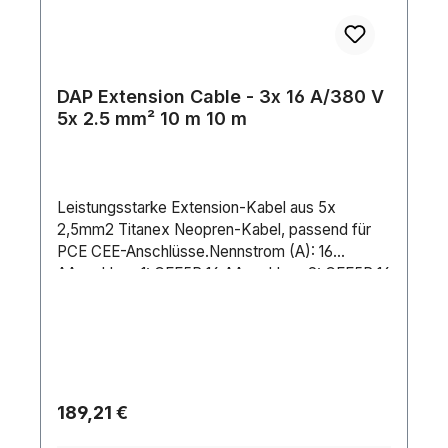
DAP Extension Cable - 3x 16 A/380 V
5x 2.5 mm² 10 m 10 m
Leistungsstarke Extension-Kabel aus 5x
2,5mm2 Titanex Neopren-Kabel, passend für
PCE CEE-Anschlüsse.Nennstrom (A): 16
AAnschluss 1: CEE5P 16 AAnschluss 2: CEE5P 16
AMarke Anschluss 1: PCEKabellänge: 10
mKabeltyp: H07RN-FStifte: 5Drahtverbindung:
2.5 mm²Maximale Drahtabmessung AWG: 14
AWGÄußerer Isolierungstyp: NeopreneIP-
Schutzart: IP44Material: CopperFarbe:
BlackLeitungen: 5Position Erdungsklemme: 6H
Regulärer Preis:
189,21 €