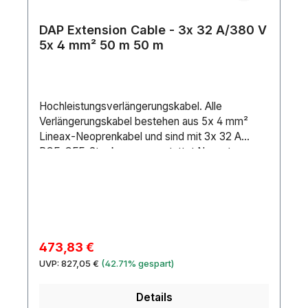
DAP Extension Cable - 3x 32 A/380 V
5x 4 mm² 50 m 50 m
Hochleistungsverlängerungskabel. Alle
Verlängerungskabel bestehen aus 5x 4 mm²
Lineax-Neoprenkabel und sind mit 3x 32 A
PCE-CEE-Steckern ausgestattet.Nennstrom
(A): 32 AAnschluss 1: CEE5P 32 AAnschluss 2:
CEE5P 32 AMarke Anschluss 1: PCEKabellänge:
50 mKabeltyp: H07RN-FStifte:
5Drahtverbindung: 4 mm²Maximale
Drahtabmessung AWG: 12 AWGÄußerer
Isolierungstyp: NeopreneIP-Schutzart:
Verkaufspreis:
473,83 €
IP44Material: CopperFarbe: BlackLeitungen:
Regulärer Preis:
UVP:
827,05 €
(42.71% gespart)
5Position Erdungsklemme: 6H
Details