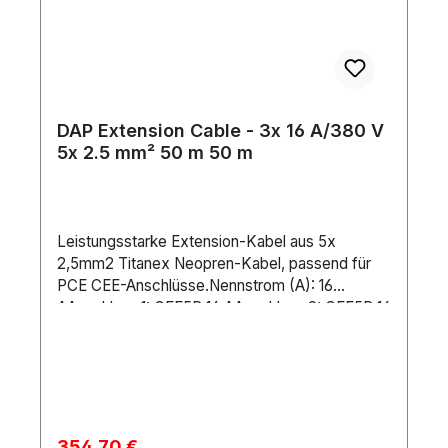
DAP Extension Cable - 3x 16 A/380 V
5x 2.5 mm² 50 m 50 m
Leistungsstarke Extension-Kabel aus 5x
2,5mm2 Titanex Neopren-Kabel, passend für
PCE CEE-Anschlüsse.Nennstrom (A): 16
AAnschluss 1: CEE5P 16 AAnschluss 2: CEE5P 16
AMarke Anschluss 1: PCEKabellänge: 50
mKabeltyp: H07RN-FStifte: 5Drahtverbindung:
2.5 mm²Maximale Drahtabmessung AWG: 14
AWGÄußerer Isolierungstyp: NeopreneIP-
Schutzart: IP44Material: CopperFarbe:
BlackLeitungen: 5Position Erdungsklemme: 6H
Verkaufspreis:
354,70 €