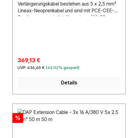
Verlängerungskabel bestehen aus 5 x 2,5 mm²
Lineax-Neoprenkabel und sind mit PCE-CEE-
Steckern ausgestattet.Nennstrom (A): 32
AAnschluss 1: CEE5P 32 AAnschluss 2: CEE5P
32 AMarke Anschluss 1: PCEKabellänge: 25
mKabeltyp: H07RN-FStifte: 5Drahtverbindung:
2.5 mm²Maximale Drahtabmessung AWG: 14
AWGÄußerer Isolierungstyp: NeopreneIP-
Schutzart: IP44Material: CopperFarbe:
Verkaufspreis:
369,13 €
BlackLeitungen: 5Position Erdungsklemme: 6H
Regulärer Preis:
UVP:
636,65 €
(42.02% gespart)
Details
Rabatt
%