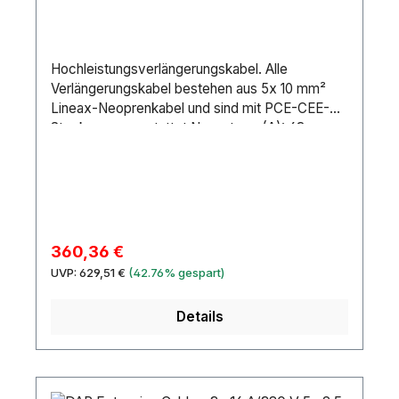
Hochleistungsverlängerungskabel. Alle
Verlängerungskabel bestehen aus 5x 10 mm²
Lineax-Neoprenkabel und sind mit PCE-CEE-
Steckern ausgestattet.Nennstrom (A): 63
AAnschluss 1: CEE5P 63 AAnschluss 2: CEE5P
63 AMarke Anschluss 1: PCEKabellänge: 10
mKabeltyp: H07RN-FStifte: 5Drahtverbindung:
10 mm²Maximale Drahtabmessung AWG: 7
AWGÄußerer Isolierungstyp: NeopreneIP-
Schutzart: IP67Material: CopperFarbe:
Verkaufspreis:
360,36 €
BlackLeitungen: 5
Regulärer Preis:
UVP:
629,51 €
(42.76% gespart)
Details