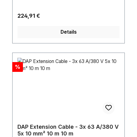
Regulärer Preis:
224,91 €
Details
Rabatt
%
DAP Extension Cable - 3x 63 A/380 V
5x 10 mm² 10 m 10 m