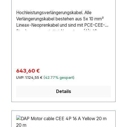
Hochleistungsverlängerungskabel. Alle
Verlängerungskabel bestehen aus 5x 10 mm²
Lineax-Neoprenkabel und sind mit PCE-CEE-
Steckern ausgestattet.Nennstrom (A): 63
AAnschluss 1: CEE5P 63 AAnschluss 2: CEE5P
63 AMarke Anschluss 1: PCEKabellänge: 25
mKabeltyp: H07RN-FStifte: 5Drahtverbindung:
10 mm²Maximale Drahtabmessung AWG: 7
AWGÄußerer Isolierungstyp: NeopreneIP-
Schutzart: IP67Material: CopperFarbe:
Verkaufspreis:
643,60 €
BlackLeitungen: 5Position Erdungsklemme: 6H
Regulärer Preis:
UVP:
1.124,55 €
(42.77% gespart)
Details