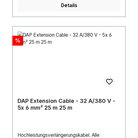
Details
Rabatt
%
DAP Extension Cable - 32 A/380 V -
5x 6 mm² 25 m 25 m
Hochleistungsverlängerungskabel. Alle