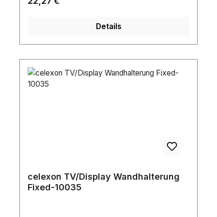
Regulärer Preis:
22,27 €
Details
celexon TV/Display Wandhalterung
Fixed-10035