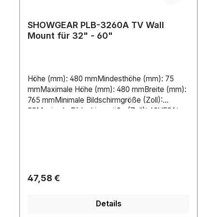
Verschiedene Lineaturen (SKU: 1000028516)
sind dabei möglich. LIEFERUMFANG1x celexon
SHOWGEAR PLB-3260A TV Wall
Expert Tafelflügel grün für 75' Displays (Set)2x
Mount für 32" - 60"
Scharniere1x Anschlagpufferpassende Anzahl
Ausgleichsgewichte zum Einschub in Ihr
vorhandenes
PylonensystemMontageschrauben
Höhe (mm): 480 mmMindesthöhe (mm): 75
mmMaximale Höhe (mm): 480 mmBreite (mm):
765 mmMinimale Bildschirmgröße (Zoll):
32Maximale Bildschirmgröße (Zoll): 60VESA:
600 x 400 mmGewicht: 3.7 kgMaximale
Belastung: 75 kgMaterial: MetallFarbe:
SchwarzTiltanpassung nach unten:
15°Tiltanpassung nach oben: 15°Enthaltenes
Zubehör: Schrauben
Regulärer Preis:
47,58 €
Details