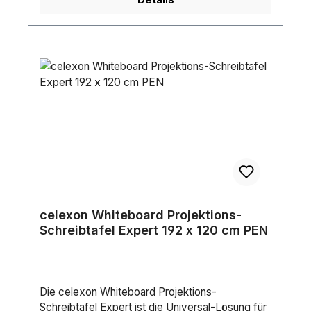
Abstandshaltern geliefert.Breite (mm): 240
mmTiefe (mm): 240 mmVESA: 75 x 75 / 100 /
200 x 100 / 200 x 200 / 300 x 300 / 400 x 200 /
400 x 400 mmGewicht: 2.74 kgMaximale
Belastung: 30 kgMaterial: SteelFarbe:
BlackOberfläche: Powder Coating
celexon Whiteboard Projektions-
Schreibtafel Expert 192 x 120 cm PEN
Die celexon Whiteboard Projektions-
Schreibtafel Expert ist die Universal-Lösung für