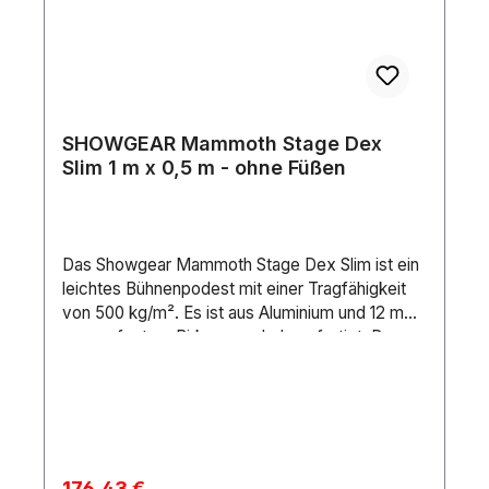
SHOWGEAR Mammoth Stage Dex
Slim 1 m x 0,5 m - ohne Füßen
Das Showgear Mammoth Stage Dex Slim ist ein
leichtes Bühnenpodest mit einer Tragfähigkeit
von 500 kg/m². Es ist aus Aluminium und 12 mm
wasserfestem Birkensperrholz gefertigt. Der
Rahmen ist für zusätzliche Stabilität geschweißt,
was ihn zu einer leichten, langlebigen und
kostengünstigen Lösung macht. Verstärkte
Ecken und eine spezielle Feststellschraube
sorgen für zusätzliche Stabilität und
Kompatibilität mit eckigen und runden Füßen. Ein
Verkaufspreis:
176,43 €