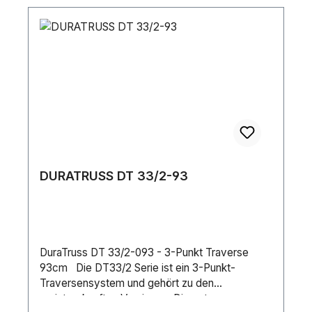
mmMaximale Belastung/m²: 500 kg/m²Gewicht:
15.46 kgFarbe: Black / GrayDeck: 12 mm
PlywoodRahmen: AluminiumMaterial: Aluminium
/ Plywood
DURATRUSS DT 33/2-93
DuraTruss DT 33/2-093 - 3-Punkt Traverse
93cm Die DT33/2 Serie ist ein 3-Punkt-
Traversensystem und gehört zu den
meistverkauften Versionen. Die gute