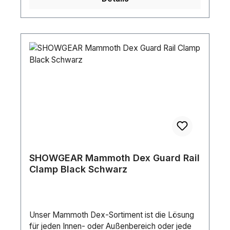
Mammoth Stage Dex Regular und dem
dazugehörigen Zubehör.Bitte beachten Sie:
Aufgrund der Größe des Produkts können
zusätzlich zu unseren Standardversandkosten
weitere Versandkosten anfallen. Vor der
Bearbeitung Ihrer Bestellung erhalten Sie eine
Bestätigung zur Genehmigung.Länge (mm):
2000 mmHöhe (mm): 82.3 mmBreite (mm):
1000 mmMaximale Belastung/m²: 500
kg/m²Gewicht: 27.16 kgFarbe: Black / GrayDeck:
12 mm PlywoodRahmen: AluminiumMaterial:
Aluminium / Plywood
SHOWGEAR Mammoth Dex Guard Rail
Clamp Black Schwarz
Unser Mammoth Dex-Sortiment ist die Lösung
für jeden Innen- oder Außenbereich oder jede