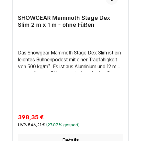
SHOWGEAR Mammoth Stage Dex
Slim 2 m x 1 m - ohne Füßen
Das Showgear Mammoth Stage Dex Slim ist ein
leichtes Bühnenpodest mit einer Tragfähigkeit
von 500 kg/m². Es ist aus Aluminium und 12 mm
wasserfestem Birkensperrholz gefertigt. Der
Rahmen ist für zusätzliche Stabilität geschweißt,
was ihn zu einer leichten, langlebigen und
kostengünstigen Lösung macht. Verstärkte
Ecken und eine spezielle Feststellschraube
sorgen für zusätzliche Stabilität und
Kompatibilität mit eckigen und runden Füßen. Ein
Verkaufspreis:
398,35 €
Querträger aus Aluminium verleiht der
Regulärer Preis:
UVP:
546,21 €
(27.07% gespart)
Podeststruktur zusätzliche Stärke und
Festigkeit. Das Podest ist kompatibel mit dem
Details