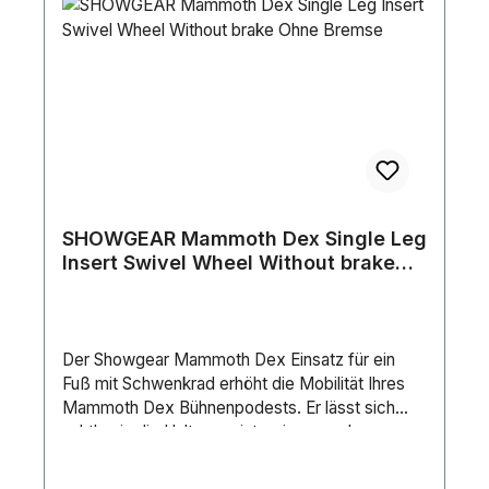
weitere Versandkosten anfallen. Vor der
Bearbeitung Ihrer Bestellung erhalten Sie eine
Bestätigung zur Genehmigung.Länge (mm):
2000 mmHöhe (mm): 82.3 mmBreite (mm): 500
mmMaximale Belastung/m²: 500 kg/m²Gewicht:
18.1 kgFarbe: Black / GrayDeck: 12 mm
PlywoodRahmen: AluminiumMaterial: Aluminium
/ Plywood
SHOWGEAR Mammoth Dex Single Leg
Insert Swivel Wheel Without brake
Ohne Bremse
Der Showgear Mammoth Dex Einsatz für ein
Fuß mit Schwenkrad erhöht die Mobilität Ihres
Mammoth Dex Bühnenpodests. Er lässt sich
nahtlos in die Halterung integrieren und
ermöglicht es Ihnen, die Füße Ihres Mammoth
Dex in die Halterung einzusetzen. So machen