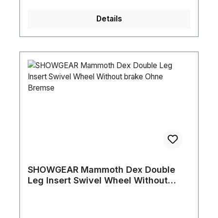
inneres Traversenrohr: 45x3 mm • Verbinder:
Klaue für 48-51mm Trussrohr • Länge: 3300
Details
bis 5000 mm (ohne Verbinder) • Breite: 50
mm • Höhe: 50 mm • Gewicht: kg
SHOWGEAR Mammoth Dex Double
Leg Insert Swivel Wheel Without
brake Ohne Bremse