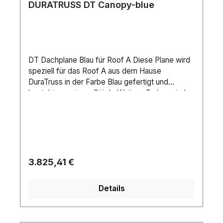
DURATRUSS DT Canopy-blue
DT Dachplane Blau für Roof A Diese Plane wird
speziell für das Roof A aus dem Hause
DuraTruss in der Farbe Blau gefertigt und
besteht aus einem Stück. Weitere Farben sind
bei der verwendeten Plane möglich. Fragen Sie
diese, und weitere Optionen bitte bei unserem
Vertriebsteam an. Spezifikationen: - Farbe: Blau
- Breite: 750cm - Tiefe: 600cm - Höhe: 150cm -
Gewicht: kg
Regulärer Preis:
3.825,41 €
Details