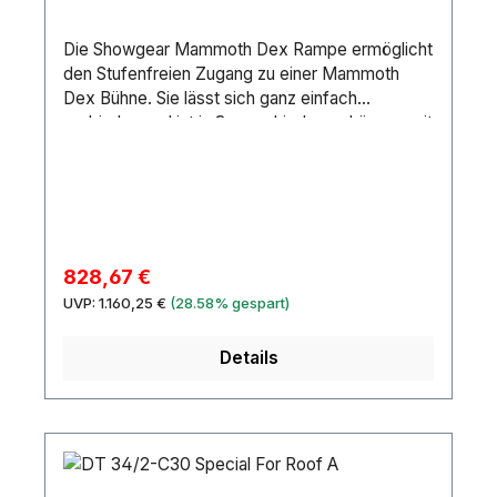
Die Showgear Mammoth Dex Rampe ermöglicht
den Stufenfreien Zugang zu einer Mammoth
Dex Bühne. Sie lässt sich ganz einfach
verbinden und ist in 3 verschiedenen Längen mit
verstellbaren Höhen und Winkeln
erhältlich.Länge (mm): 2616 mmHöhe (mm): 400
mmMindesthöhe (mm): 400 mmMaximale Höhe
(mm): 450 mmBreite (mm): 1000 mmGewicht:
43.5 kgFarbe: SilverDeck: 12 mm
PlywoodRahmen: AluminiumMaterial: Aluminium
Verkaufspreis:
828,67 €
/ Wood
Regulärer Preis:
UVP:
1.160,25 €
(28.58% gespart)
Details