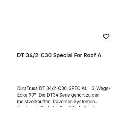
DT 34/2-C30 Special For Roof A
DuraTruss DT 34/2-C30-SPECIAL - 3-Wege-
Ecke 90° Die DT34 Serie gehört zu den
meistverkauften Traversen Systemen
überhaupt. Die hohe Tragfähigkeit bei
gleichzeitig sehr niedrigem Gewicht zeichnen
diese 29cm Serie mit konischem Verbinder aus.
Der Vorteil beim Schnellverbinder-System liegt