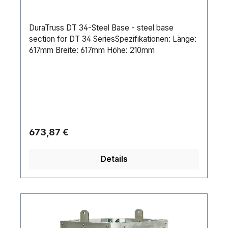
DuraTruss DT 34-Steel Base - steel base
section for DT 34 SeriesSpezifikationen: Länge:
617mm Breite: 617mm Höhe: 210mm
Regulärer Preis:
673,87 €
Details