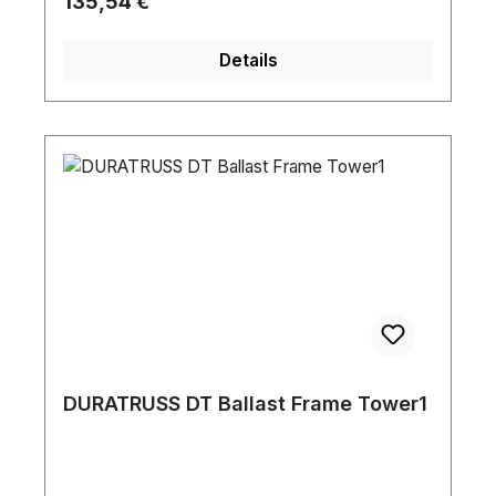
Regulärer Preis:
135,54 €
Details
DURATRUSS DT Ballast Frame Tower1