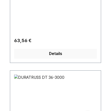
Regulärer Preis:
63,56 €
Details