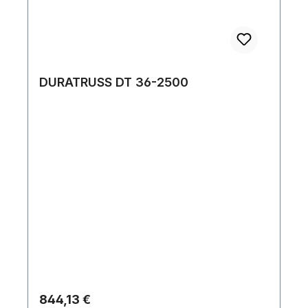
DURATRUSS DT 36-2500
Regulärer Preis:
844,13 €