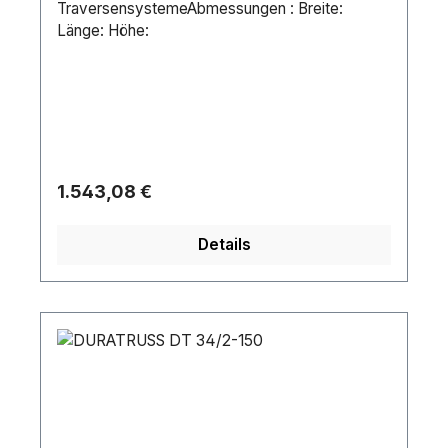
TraversensystemeAbmessungen : Breite:
Länge: Höhe:
Regulärer Preis:
1.543,08 €
Details