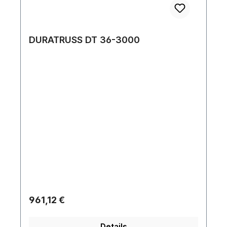
DURATRUSS DT 36-3000
Regulärer Preis:
961,12 €
Details