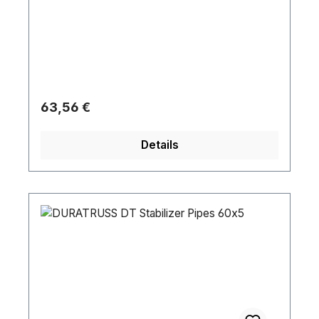
Regulärer Preis:
63,56 €
Details