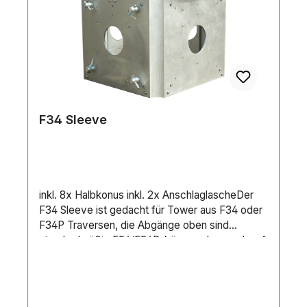
F34 Sleeve
inkl. 8x Halbkonus inkl. 2x AnschlaglascheDer
F34 Sleeve ist gedacht für Tower aus F34 oder
F34P Traversen, die Abgänge oben sind
standardmäßig F34/F34P, können aber auch auf
F44 oder F44P geschraubt werden. Im
Lieferumfang befinden sich 2 Laschen zum
Anschlagen und 8 Halbkonusverbinder.