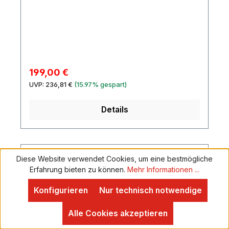
Block 6F22 Zink-Kohle
massivHardware:VerchromtFarbe:Natur,
eingebautTonabnehmer:Mit Pre-Amp und
hochglänzend, lackiertGewicht:2,35 kg
StimmgerätAusführung:RechtshänderversionHal
s:Nato, D-ProfilKorpus:4/4 Dreadnought-
FormMahagoni
lackiertSchlagbrett:SchwarzMensur:650
mmSattelbreite:50 mmSaitenanzahl:12Regler:1 x
Verkaufspreis:
199,00 €
Lautstärke,Equalizer:Regler 4-
Regulärer Preis:
UVP:
236,81 €
(15.97% gespart)
BandDecke:FichteHardware:VerchromtFarbe:Sc
hwarzGewicht:2,50 kg
Details
Diese Website verwendet Cookies, um eine bestmögliche
Rabatt
%
Erfahrung bieten zu können.
Mehr Informationen ...
Konfigurieren
Nur technisch notwendige
Alle Cookies akzeptieren