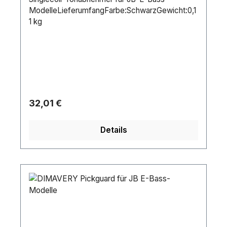
ModelleLieferumfangFarbe:SchwarzGewicht:0,1
1 kg
Regulärer Preis:
32,01 €
Details