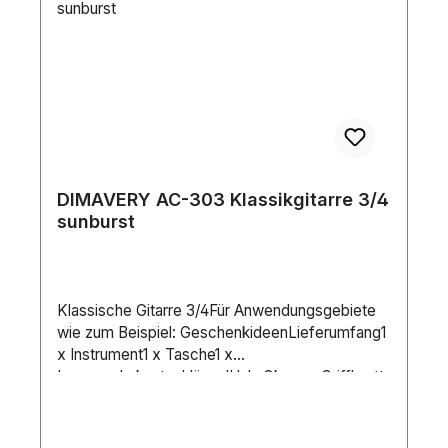
DIMAVERY AC-303 Klassikgitarre 3/4
sunburst
Klassische Gitarre 3/4Für Anwendungsgebiete
wie zum Beispiel: GeschenkideenLieferumfang1
x Instrument1 x Tasche1 x
InnensechskantschlüsselHals:OkoumeGriffbrett:
BlackwoodKorpus:3/4LindeMensur:580
mmSaitenanzahl:6Decke:LindeFarbe:SunburstG
ewicht:1,65 kg