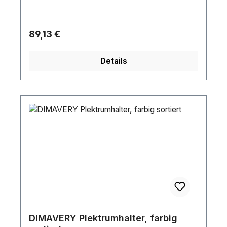
Regulärer Preis:
89,13 €
Details
DIMAVERY Plektrumhalter, farbig