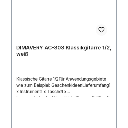
DIMAVERY AC-303 Klassikgitarre 1/2,
weiß
Klassische Gitarre 1/2Für Anwendungsgebiete
wie zum Beispiel: GeschenkideenLieferumfang1
x Instrument1 x Tasche1 x
InnensechskantschlüsselHals:OkoumeGriffbrett:
BlackwoodKorpus:1/2LindeMensur:535
mmSaitenanzahl:6Decke:LindeFarbe:WeißGewi
cht:1,65 kg