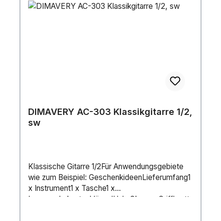
DIMAVERY AC-303 Klassikgitarre 1/2,
sw
Klassische Gitarre 1/2Für Anwendungsgebiete
wie zum Beispiel: GeschenkideenLieferumfang1
x Instrument1 x Tasche1 x
InnensechskantschlüsselHals:OkoumeGriffbrett:
BlackwoodKorpus:1/2LindeMensur:535
mmSaitenanzahl:6Decke:LindeFarbe:SchwarzG