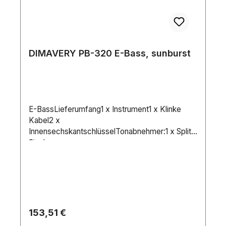
DIMAVERY PB-320 E-Bass, sunburst
E-BassLieferumfang1 x Instrument1 x Klinke
Kabel2 x
InnensechskantschlüsselTonabnehmer:1 x Split
Single
CoilAusführung:RechtshänderversionHals:Gesch
raubter Hals aus AhornGriffbrett: Blackwood 21
BündeKorpus:4/4 JB-FormLinde
lackiertSchlagbrett:WeißMensur:864
mmSattelbreite:43 mmSaitenanzahl:4Regler:1 x
Lautstärke, 1 x TonBrücke:JB-
Regulärer Preis:
153,51 €
styleHardware:VerchromtFarbe:Sunburst,