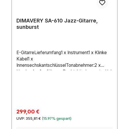
DIMAVERY SA-610 Jazz-Gitarre,
sunburst
E-GitarreLieferumfang1 x Instrument1 x Klinke
Kabel1 x
InnensechskantschlüsselTonabnehmer:2 x
HumbuckerAusführung:RechtshänderversionHal
s:Geleimter Hals aus AhornGriffbrett: Blackwood
22 BündeKorpus:4/4 , semi-
akustikAhornMensur:630
mmSaitenanzahl:6Regler:2 x Lautstärke, 2 x
TonBrücke:Tune-o-
maticHardware:VerchromtFarbe:Sunburst,
Verkaufspreis:
299,00 €
vintageGewicht:3,80 kgKorpusMaterial:Ahorn
Regulärer Preis:
UVP:
355,81 €
(15.97% gespart)