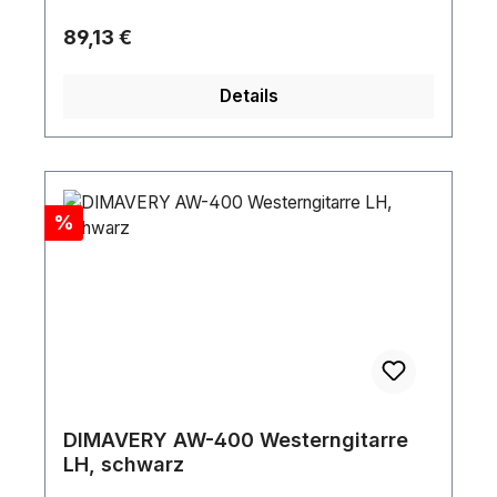
Regulärer Preis:
89,13 €
Details
Rabatt
%
DIMAVERY AW-400 Westerngitarre
LH, schwarz