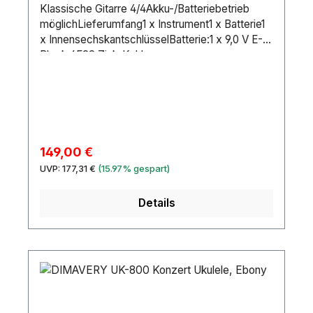
Klassische Gitarre 4/4Akku-/Batteriebetrieb
möglichLieferumfang1 x Instrument1 x Batterie1
x InnensechskantschlüsselBatterie:1 x 9,0 V E-
Block 6F22 Zink-Kohle
eingebautHals:MahagoniGriffbrett:
WalnussKorpus:4/4 Cutaway-
FormMahagoniMensur:650 mmSattelbreite:43
mmSteg:AhornSaitenanzahl:6Equalizer:1 x Regler
3-BandDecke:FichteFarbe:NaturGewicht:2,00
kg
Verkaufspreis:
149,00 €
Regulärer Preis:
UVP:
177,31 €
(15.97% gespart)
Details