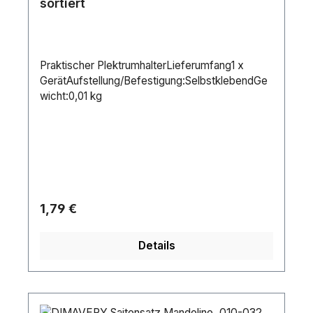
sortiert
Praktischer PlektrumhalterLieferumfang1 x
GerätAufstellung/Befestigung:SelbstklebendGe
wicht:0,01 kg
Regulärer Preis:
1,79 €
Details