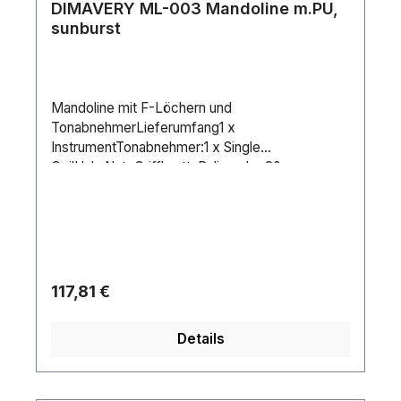
DIMAVERY ML-003 Mandoline m.PU,
sunburst
Mandoline mit F-Löchern und
TonabnehmerLieferumfang1 x
InstrumentTonabnehmer:1 x Single
CoilHals:NatoGriffbrett: Palisander 20
BündeKorpus:NatoSteg:PalisanderSaitenanzahl:
8Regler:1 x Lautstärke, 1 x
TonDecke:FichteFarbe:SunburstGewicht:0,94 kg
Regulärer Preis:
117,81 €
Details