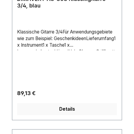
3/4, blau
Klassische Gitarre 3/4Für Anwendungsgebiete
wie zum Beispiel: GeschenkideenLieferumfang1
x Instrument1 x Tasche1 x
InnensechskantschlüsselHals:OkoumeGriffbrett:
BlackwoodKorpus:3/4LindeMensur:580
mmSattelbreite:41
mmSaitenanzahl:6Binding:Vorderseite und
Rückseite
blauDecke:LindeFarbe:BlauGewicht:1,60 kg
Regulärer Preis:
89,13 €
Details