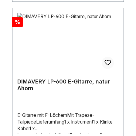
Rabatt
%
DIMAVERY LP-600 E-Gitarre, natur
Ahorn
E-Gitarre mit F-LöchernMit Trapeze-
TailpieceLieferumfang1 x Instrument1 x Klinke
Kabel1 x
InnensechskantschlüsselTonabnehmer:2 x