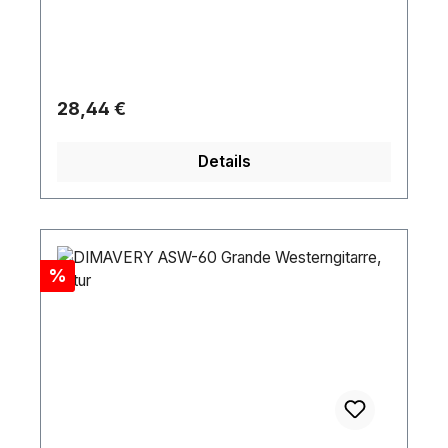
Regulärer Preis:
28,44 €
Details
Rabatt
%