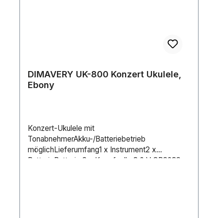
DIMAVERY UK-800 Konzert Ukulele,
Ebony
Konzert-Ukulele mit
TonabnehmerAkku-/Batteriebetrieb
möglichLieferumfang1 x Instrument2 x
BatterieBatterie:2 x Knopfzelle 3,0 V CR2032
Lithium-Mangan beiliegendTonabnehmer:1 x
Piezo mit Pre-Amp und
StimmgerätHals:OkoumeGriffbrett: Walnuss 18
BündeKorpus:EbenholzMensur:375
mmSattelbreite:35