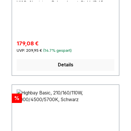
V/AC, Aluminium, Polycarbonat, Stahl, IP 65
Verkaufspreis:
179,08 €
Regulärer Preis:
UVP:
209,95 €
(14.7% gespart)
Details
Rabatt
%