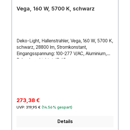
Vega, 160 W, 5700 K, schwarz
Deko-Light, Hallenstrahler, Vega, 160 W, 5700 K,
schwarz, 28800 lm, Stromkonstant,
Eingangsspannung: 100-277 V/AC, Aluminium,
Pulverbeschichtet, IP 65
Verkaufspreis:
273,38 €
Regulärer Preis:
UVP:
319,95 €
(14.56% gespart)
Details