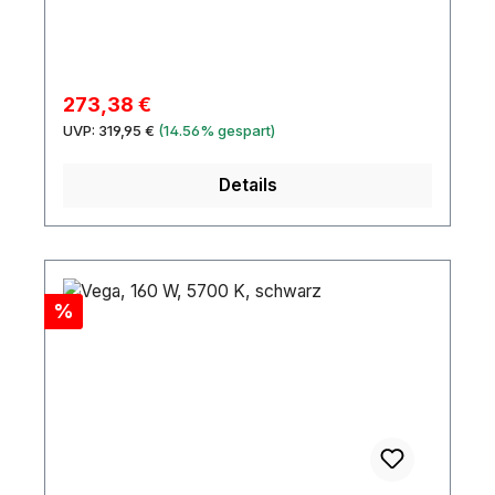
Verkaufspreis:
273,38 €
Regulärer Preis:
UVP:
319,95 €
(14.56% gespart)
Details
Rabatt
%