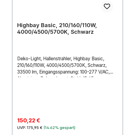
Highbay Basic, 210/160/110W,
4000/4500/5700K, Schwarz
Deko-Light, Hallenstrahler, Highbay Basic,
210/160/110W, 4000/4500/5700K, Schwarz,
33500 lm, Eingangsspannung: 100-277 V/AC,
Aluminium, Polycarbonat, Stahl, IP 65
Verkaufspreis:
150,22 €
Regulärer Preis:
UVP:
175,95 €
(14.62% gespart)