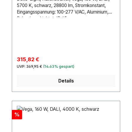
5700 K, schwarz, 28800 lm, Stromkonstant,
Eingangsspannung: 100-277 V/AC, Aluminium,
Pulverbeschichtet, IP 65
Verkaufspreis:
315,82 €
Regulärer Preis:
UVP:
369,95 €
(14.63% gespart)
Details
Rabatt
%