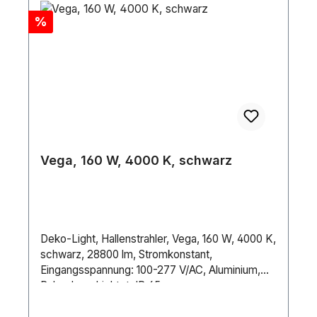
Rabatt
%
Vega, 160 W, 4000 K, schwarz
Deko-Light, Hallenstrahler, Vega, 160 W, 4000 K,
schwarz, 28800 lm, Stromkonstant,
Eingangsspannung: 100-277 V/AC, Aluminium,
Pulverbeschichtet, IP 65