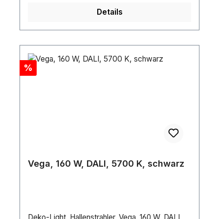
Details
Rabatt
%
Vega, 160 W, DALI, 5700 K, schwarz
Deko-Light, Hallenstrahler, Vega, 160 W, DALI,