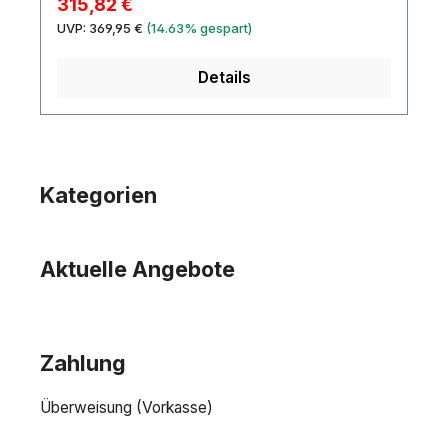
Verkaufspreis:
315,82 €
Regulärer Preis:
UVP:
369,95 €
(14.63% gespart)
Details
Kategorien
Aktuelle Angebote
Zahlung
Überweisung (Vorkasse)