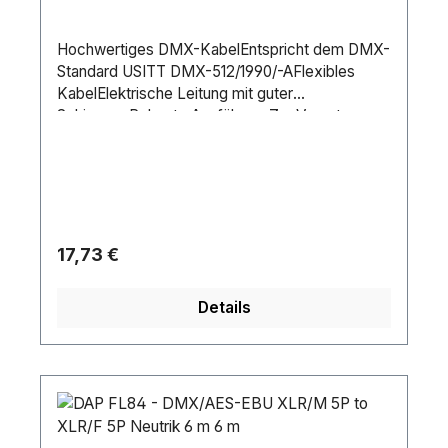
Hochwertiges DMX-KabelEntspricht dem DMX-
Standard USITT DMX-512/1990/-AFlexibles
KabelElektrische Leitung mit guter
SchirmungRobuste AusführungZur Vernetzung
von DMX-gesteuerten Lichtanlagen, LED-
Scheinwerfern etc.LieferumfangAufbau Kabel:2
x 0,325 mm²Kabellänge:5 mAnschluss A:1 x 5-
pol XLR (M)Anschluss B:1 x 5-pol XLR
(W)Farbe:SchwarzGewicht:0,42
kgSteckerMaterial:MetallFarbe:Schwarz
Regulärer Preis:
17,73 €
Details