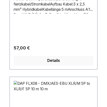
Netzkabel/StromkabelAufbau Kabel:3 x 2,5
mm² HybridkabelKabellänge:5 mAnschluss A:1 x
5-pol XLR (M); 1 x P-Con (blau)Anschluss B:1 x
5-pol XLR (W); 1 x P-Con
(grau)Farbe:SchwarzGewicht:1,11 kg
Regulärer Preis:
57,00 €
Details