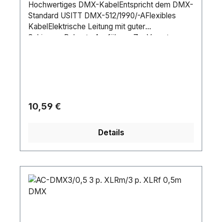
Hochwertiges DMX-KabelEntspricht dem DMX-
Standard USITT DMX-512/1990/-AFlexibles
KabelElektrische Leitung mit guter
SchirmungRobuste AusführungZur Vernetzung
von DMX-gesteuerten Lichtanlagen, LED-
Scheinwerfern etc.Lieferumfang1 x XLR
KabelKabellänge:3 mAnschluss A:1 x 3-pol XLR
(M)Anschluss B:1 x 3-pol XLR
(W)Farbe:WeißGewicht:0,19 kg
Regulärer Preis:
10,59 €
Details