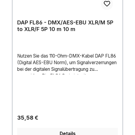
DAP FL86 - DMX/AES-EBU XLR/M 5P
to XLR/F 5P 10 m 10 m
Nutzen Sie das 110-Ohm-DMX-Kabel DAP FL86
(Digital AES-EBU Norm), um Signalverzerrungen
bei der digitalen Signalübertragung zu
vermeiden. Die FL86 Serie ist mit
modernisierten XLR-Anschlüssen
ausgestattet.Anschluss 1: XLR 5PAnschluss 2:
XLR 5PImpedanz: 110 ΩKabellänge: 10 mStifte:
5Leiterwiderstand: 130 Ω/kmLeiterkapazität: 20
pF/mÄußerer Kabeldurchmesser: 6
mmGewicht: 0.886 kgIP-Schutzart: IP20 (indoor
Regulärer Preis:
35,58 €
use only)Material: Copper / PVCFarbe:
BlackKontakttyp: Silver plated1. Schirmung:
Details