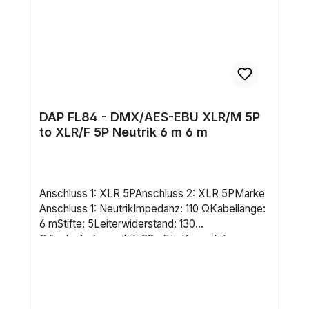
DAP FL84 - DMX/AES-EBU XLR/M 5P
to XLR/F 5P Neutrik 6 m 6 m
Anschluss 1: XLR 5PAnschluss 2: XLR 5PMarke
Anschluss 1: NeutrikImpedanz: 110 ΩKabellänge:
6 mStifte: 5Leiterwiderstand: 130
Ω/kmLeiterkapazität: 32 pF/mKapazität
Innenleiter Schirmung/Innenleiter: 52
pF/mÄußerer Kabeldurchmesser: 6 mmÄußerer
Isolierungstyp: PVCHöhe (mm): 6000 mmBreite
(mm): 25 mmGewicht: 0.36 kgMaterial: Copper