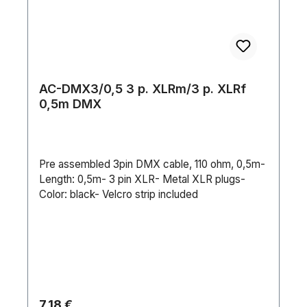
AC-DMX3/0,5 3 p. XLRm/3 p. XLRf
0,5m DMX
Pre assembled 3pin DMX cable, 110 ohm, 0,5m-
Length: 0,5m- 3 pin XLR- Metal XLR plugs-
Color: black- Velcro strip included
Regulärer Preis:
7,18 €