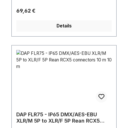
/ PVCFarbe: BlackVerriegelungsvorrichtung:
LatchKontakttyp: Silver plated1. Schirmung:
Regulärer Preis:
69,62 €
BraidedSchirmungswiderstand: 12.5
Ω/kmFüllmaterial: Cotton / PaperLeitungen:
Details
3Leiteraufbau: Stranded CoreMaximale
Umgebungstemperatur: 60 °CMinimale
Umgebungstemperatur: -20 °C
DAP FLR75 - IP65 DMX/AES-EBU
XLR/M 5P to XLR/F 5P Rean RCX5
connectors 10 m 10 m