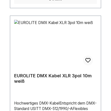
BraidedSchirmungswiderstand: 130
Ω/kmFüllmaterial: CottonLeitungen: 4
EUROLITE DMX Kabel XLR 3pol 10m
weiß
Hochwertiges DMX-KabelEntspricht dem DMX-
Standard USITT DMX-512/1990/-AFlexibles