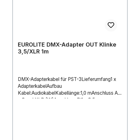
EUROLITE DMX-Adapter OUT Klinke
3,5/XLR 1m
DMX-Adapterkabel für PST-3Lieferumfang1 x
AdapterkabelAufbau
Kabel:AudiokabelKabellänge:1,0 mAnschluss A:1
x 3-pol XLR (W)Anschluss B:1 x 3,5 mm
Klinkenstecker
(stereo)Farbe:SchwarzGewicht:0,05 kg