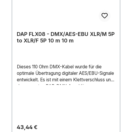
DAP FLX08 - DMX/AES-EBU XLR/M 5P
to XLR/F 5P 10 m 10 m
Dieses 110 Ohm DMX-Kabel wurde für die
optimale Übertragung digitaler AES/EBU-Signale
entwickelt. Es ist mit einem Klettverschluss und
den neuesten DAP-DMX-Anschlüssen
ausgestattet, die für verschiedene Farbringe
ausgelegt sind.Anschluss 1: XLR 5PAnschluss 2:
XLR 5PImpedanz: 110 ΩKabellänge: 10 mStifte:
5Leiterwiderstand: 80 Ω/kmKapazität Innenleiter
Schirmung/Innenleiter: 64 pF/mDrahtverbindung:
0.34 mm²Äußerer Kabeldurchmesser: 7.5
Regulärer Preis:
43,44 €
mmÄußerer Isolationsdurchmesser: 7.5