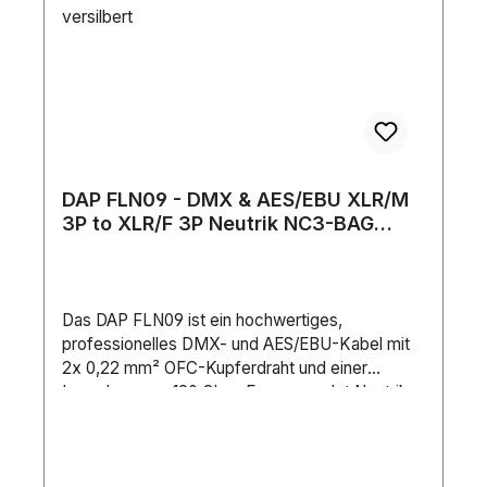
10 mStifte: 5Leiterwiderstand: 110
Ω/kmLeiterkapazität: 35 pF/mKapazität
Innenleiter Schirmung/Innenleiter: 52
pF/mDrahtverbindung: 1.6 mm²Äußerer
Kabeldurchmesser: 7 mmÄußerer
Isolierungstyp: PURGewicht: 0.84 kgIP-
Schutzart: IP65Material: KupferFarbe:
SchwarzKontakttyp: Zinn1. Schirmung: Folie2.
DAP FLN09 - DMX & AES/EBU XLR/M
Schirmung: Geflochten aus verzinntem
3P to XLR/F 3P Neutrik NC3-BAG
KupferSchirmungswiderstand: 12.5
Series 15 m 15 m - versilbert
Ω/kmFüllmaterial: PapierLeitungen:
2Leiteraufbau: Verseilter Kern
Das DAP FLN09 ist ein hochwertiges,
professionelles DMX- und AES/EBU-Kabel mit
2x 0,22 mm² OFC-Kupferdraht und einer
Impedanz von 120 Ohm. Es verwendet Neutrik
NC3XXX-BAG 3P XLR-Stecker mit versilberten
Kontakten, um makellose und zuverlässige
Verbindungen mit niedriger Impedanz zu