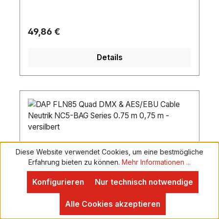
KabelPinbelegung:Pin 1 (GND) / Pin 2 (+) / Pin 3
(-) / Pin 4 (NC) / Pin 5 (NC)Aufbau Kabel:5 x
0,34 mm² DMX-KabelKabellänge:5 mAnschluss
Regulärer Preis:
49,86 €
A:1 x 5-pol XLR (M)Anschluss B:1 x 5-pol XLR
(W)Markenverwendung:NEUTRIK
Details
Steckverbindung
verbautFarbe:SchwarzGewicht:0,31 kg
Diese Website verwendet Cookies, um eine bestmögliche
Erfahrung bieten zu können.
Mehr Informationen ...
Konfigurieren
Nur technisch notwendige
Alle Cookies akzeptieren
DAP FLN85 Quad DMX & AES/EBU