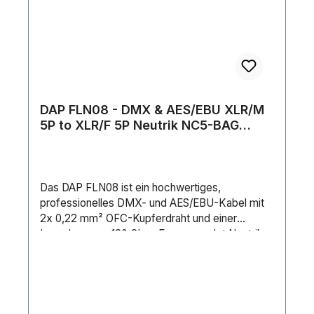
DAP FLN08 - DMX & AES/EBU XLR/M
5P to XLR/F 5P Neutrik NC5-BAG
Series 6 m 6 m - versilbert
Das DAP FLN08 ist ein hochwertiges,
professionelles DMX- und AES/EBU-Kabel mit
2x 0,22 mm² OFC-Kupferdraht und einer
Impedanz von 120 Ohm. Es verwendet Neutrik
NC5XXX-BAG 5P XLR-Stecker mit versilberten
Kontakten, um makellose und zuverlässige
Verbindungen mit niedriger Impedanz zu
gewährleisten. Es verfügt über eine
Aluminiumfolie und eine geflochtene verzinkte