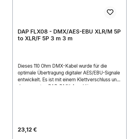
DAP FLX08 - DMX/AES-EBU XLR/M 5P
to XLR/F 5P 3 m 3 m
Dieses 110 Ohm DMX-Kabel wurde für die
optimale Übertragung digitaler AES/EBU-Signale
entwickelt. Es ist mit einem Klettverschluss und
den neuesten DAP-DMX-Anschlüssen
ausgestattet, die für verschiedene Farbringe
ausgelegt sind.Anschluss 1: XLR 5PAnschluss 2:
XLR 5PImpedanz: 110 ΩKabellänge: 3 mStifte:
5Leiterwiderstand: 80 Ω/kmKapazität Innenleiter
Schirmung/Innenleiter: 64 pF/mDrahtverbindung:
0.34 mm²Äußerer Kabeldurchmesser: 7.5
Regulärer Preis:
23,12 €
mmÄußerer Isolationsdurchmesser: 7.5