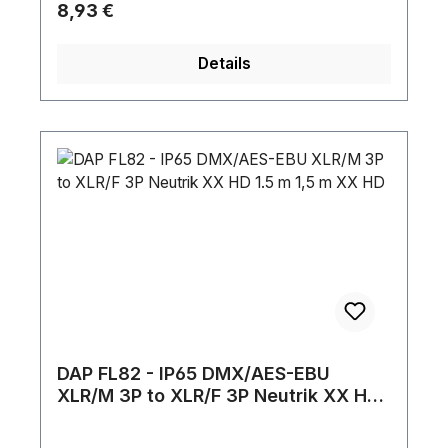
Regulärer Preis:
8,93 €
Details
DAP FL82 - IP65 DMX/AES-EBU
XLR/M 3P to XLR/F 3P Neutrik XX HD
1.5 m 1,5 m XX HD