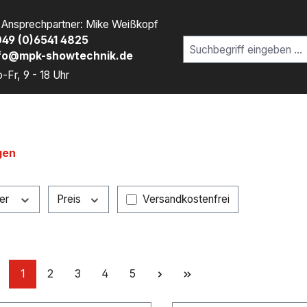
r Ansprechpartner: Mike Weißkopf
49 (0)6541 4825
fo@mpk-showtechnik.de
-Fr, 9 - 18 Uhr
gen
Filter hinzufügen: Versandkostenfr
ler
Preis
Versandkostenfrei
Seite
Seite
Seite
Seite
Seite
1
2
3
4
5