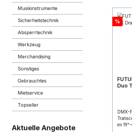
Des We
Musikinstrumente
Booster
Überwa
Sicherheitstechnik
Rabatt
%
ausgest
angesc
Absperrtechnik
kontrol
Benutz
Werkzeug
Warnsig
intuiti
Merchandising
die unt
schnell
Sonstiges
einstel
FUTU
Gebrauchtes
240 V 
Duo 
5 WStr
Trans
Mietservice
BlueDM
Eingan
Topseller
3PDMX
DMX-Fu
(mm): 
Transc
mmHöh
im 19"
Aktuelle Angebote
mmInsta
verwen