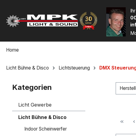
m Hauptinhalt springen
Zur Suche springen
Zur Hauptnavigation springen
Ih
00
in
Mo
Home
Licht Bühne & Disco
Lichtsteuerung
DMX Steuerun
Kategorien
Herstel
Licht Gewerbe
Licht Bühne & Disco
Indoor Scheinwerfer