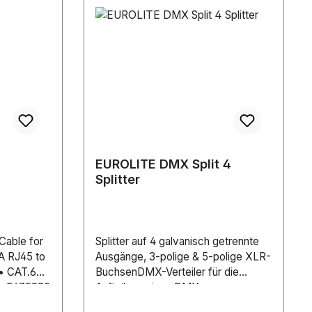
EUROLITE DMX Split 4
Splitter
Cable for
Splitter auf 4 galvanisch getrennte
A RJ45 to
Ausgänge, 3-polige & 5-polige XLR-
• CAT.6A
BuchsenDMX-Verteiler für die
 • E475889
Aufteilung eines DMX-
TIA-568B •
Eingangssignals auf 4 DMX-