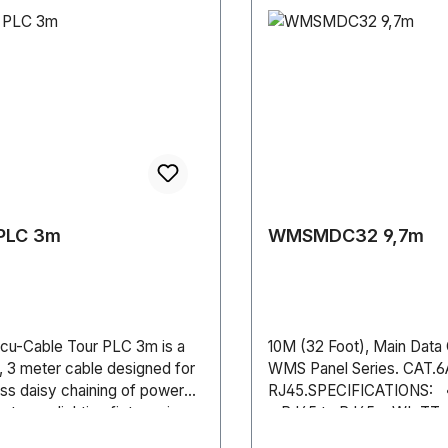
 PLC 3m
WMSMDC32 9,7m
cu-Cable Tour PLC 3m is a
10M (32 Foot), Main Data 
, 3 meter cable designed for
WMS Panel Series. CAT.6
ss daisy chaining of power
RJ45.SPECIFICATIONS: 
between lighting fixtures in
• RJ45 to RJ45 • WL TT
ing environments. This
• S/FTP • ISO/IEC • EIA/