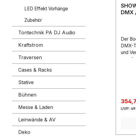
SHOW
LED Effekt Vorhänge
DMX /
XLR 
Zubehör
XLR -
Tontechnik PA DJ Audio
Der Boo
Kraftstrom
DMX-To
und Ver
Traversen
unentbe
ein opt
Cases & Racks
und -Bo
mit zwe
Stative
mit ac
gepatc
Bühnen
oder B 
Verkau
354,
Booster
Messe & Laden
Reg
UVP:
49
kompat
Überwac
Leinwände & AV
spezie
Deko
DMX-Ti