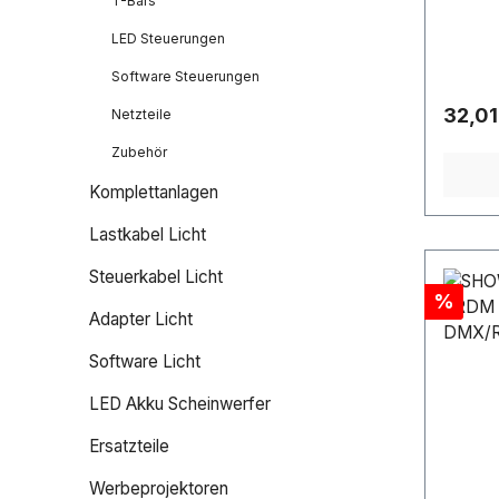
T-Bars
high-p
lockin
LED Steuerungen
and SA
Software Steuerungen
connec
SJTW p
Regulä
32,01
Netzteile
power 
Zubehör
profess
heat sh
Komplettanlagen
labelin
for ea
Lastkabel Licht
manage
Steuerkabel Licht
laser 
Rabatt
%
Perfect
Adapter Licht
outdoor
applica
Software Licht
efficien
with p
LED Akku Scheinwerfer
Ersatzteile
Werbeprojektoren