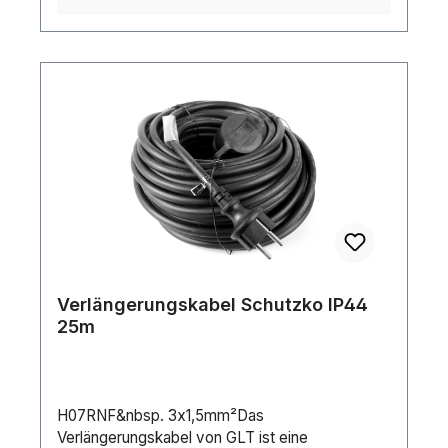
Verlängerungskabel von GLT eine professionelle
und langlebige Lösung für Ihre Anwendungen.
Verlängerungskabel Schutzko IP44
25m
H07RNF&nbsp. 3x1,5mm²Das
Verlängerungskabel von GLT ist eine