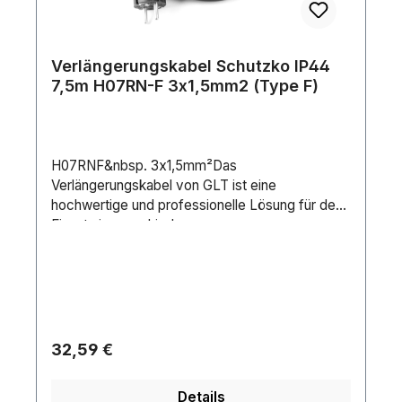
Verlängerungskabel Schutzko IP44
7,5m H07RN-F 3x1,5mm2 (Type F)
H07RNF&nbsp. 3x1,5mm²Das
Verlängerungskabel von GLT ist eine
hochwertige und professionelle Lösung für den
Einsatz in verschiedenen
Anwendungsbereichen. Es verfügt über einen
Schutzko Verbindungsstecker männlich und
weiblich, sowie über eine IP44-Zertifizierung.
Der Kabelquerschnitt beträgt 3x 1,5mm² und ist
mit einem H07RNF-Kabel ausgestattet.
Zusätzlich beinhaltet der Lieferumfang einen
Regulärer Preis:
32,59 €
Schrumpfschlauch zur Beschriftung oder
Markierung. Insgesamt bietet das
Details