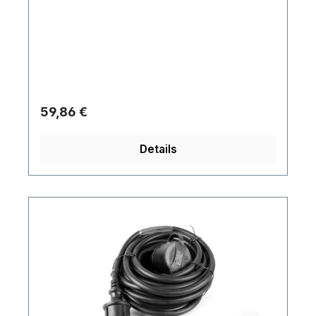
Regulärer Preis:
59,86 €
Details