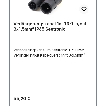
Verlängerungskabel 1m TR-1 in/out
3x1,5mm² IP65 Seetronic
Verlängerungskabel 1m Seetronic TR-1 IP65
Verbinder in/out Kabelquerschnitt 3x1,5mm²
Regulärer Preis:
55,20 €