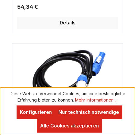
Regulärer Preis:
54,34 €
Details
Diese Website verwendet Cookies, um eine bestmögliche
Erfahrung bieten zu können.
Mehr Informationen ...
Konfigurieren
Nur technisch notwendige
Neutrik Powercon in/out Kabel 5m
3G1.5mm
Alle Cookies akzeptieren