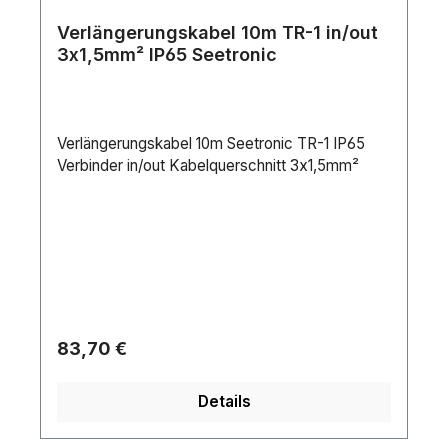
Verlängerungskabel 10m TR-1 in/out
3x1,5mm² IP65 Seetronic
Verlängerungskabel 10m Seetronic TR-1 IP65
Verbinder in/out Kabelquerschnitt 3x1,5mm²
Regulärer Preis:
83,70 €
Details