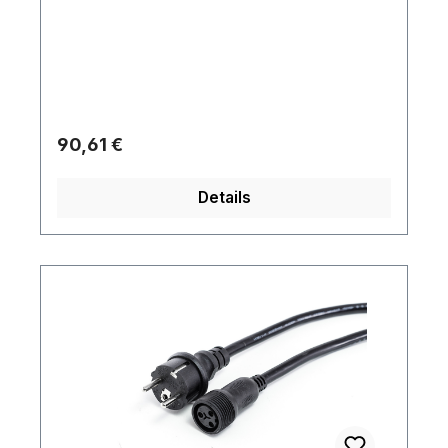
Regulärer Preis:
90,61 €
Details