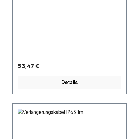
Regulärer Preis:
53,47 €
Details