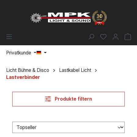
Zum Hauptinhalt springen
Du hast 0 Pr
Wa
Privatkunde
Licht Bühne & Disco
Lastkabel Licht
Lastverbinder
Produkte filtern