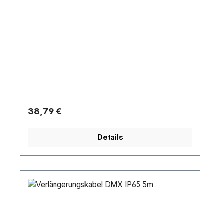
Regulärer Preis:
38,79 €
Details