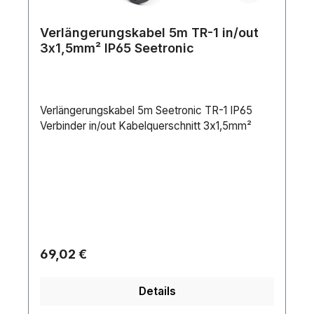
Verlängerungskabel 5m TR-1 in/out
3x1,5mm² IP65 Seetronic
Verlängerungskabel 5m Seetronic TR-1 IP65
Verbinder in/out Kabelquerschnitt 3x1,5mm²
Regulärer Preis:
69,02 €
Details