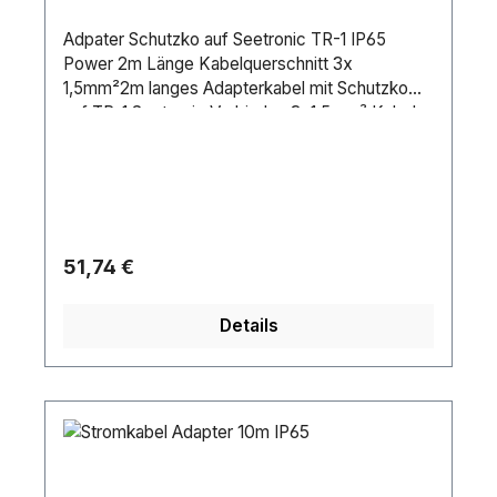
Adpater Schutzko auf Seetronic TR-1 IP65
Power 2m Länge Kabelquerschnitt 3x
1,5mm²2m langes Adapterkabel mit Schutzko
auf TR-1 Seetronic Verbinder, 3x1.5mm² Kabel
und IP65 Schutz bietet sichere
Stromverbindungen für den Innen- und
Außeneinsatz.&nbsp.
Regulärer Preis:
51,74 €
Details