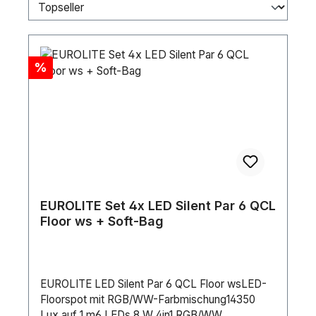
Rabatt
%
EUROLITE Set 4x LED Silent Par 6 QCL
Floor ws + Soft-Bag
EUROLITE LED Silent Par 6 QCL Floor wsLED-
Floorspot mit RGB/WW-Farbmischung14350
Lux auf 1 m6 LEDs 8 W 4in1 RGB/WW