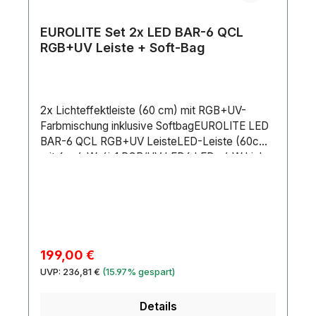
EUROLITE Set 2x LED BAR-6 QCL
RGB+UV Leiste + Soft-Bag
2x Lichteffektleiste (60 cm) mit RGB+UV-
Farbmischung inklusive SoftbagEUROLITE LED
BAR-6 QCL RGB+UV LeisteLED-Leiste (60cm)
mit 6 x 4-W-4in1 RGB/UV LED6 LEDs 4 W high-
power 4in1 RGB/UV (homogene
Farbmischung)Farbmischung stufenlos;
Farbwechsel einstellbar; Farbüberblendung
einstellbar; Dimmer elektronischStroboskop-
Effekt; UV-EffektIntegrierte
ShowprogrammeDirekte Farbwahl für 20
Verkaufspreis:
199,00 €
voreingestellte FarbenIm 2; 4; 5; 9; 6 CH DMX-
Regulärer Preis:
UVP:
236,81 €
(15.97% gespart)
Modus bedienbarDie Gerätekühlung erfolgt über
passive KonvektionskühlungAnsteuerbar über
Details
Stand-alone; DMX; Musiksteuerung über