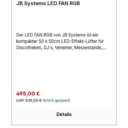
JB Systems LED FAN RGB
mmFilterrahmenMaterial:MetallMaße:Länge: 7,8
cmBreite: 7,8 cmDurchmesser: Ø 5,3
cmGewicht:0,026 kg
Der LED FAN RGB von JB Systems ist ein
kompakter 50 x 50cm LED-Effekt-Lüfter für
Discotheken, DJ´s, Verleiher, Messestände,...
Verkaufspreis:
495,00 €
Regulärer Preis:
UVP:
539,00 €
(8.16% gespart)
Details