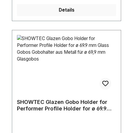
lxWellenlänge:Ultraviolett (UV) 402
nmGehäusefarbe:SchwarzAufnahmesystem:Do
Details
ppelbügelDisplaytyp:4 stelliges 7-Segment-LED
DisplayMaße:Breite: 24,3 cmTiefe: 31,1 cmHöhe:
32,0 cmGewicht:2,75
kgGeräuschklassifizierung:Klasse 2 (leichte
Geräusche)Photobiologische Sicherheit:Risiko
Gruppe 0
SHOWTEC Glazen Gobo Holder for
Performer Profile Holder for ø 69.9
mm Glass Gobos Gobohalter aus
Metall für ø 69,9 mm Glasgobos