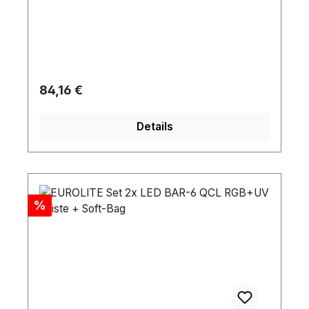
Regulärer Preis:
84,16 €
Details
Rabatt
%