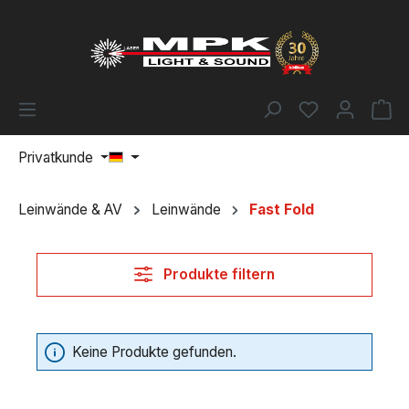
Zum Hauptinhalt springen
Du hast 0 Pr
Wa
Privatkunde
Leinwände & AV
Leinwände
Fast Fold
Produkte filtern
Keine Produkte gefunden.