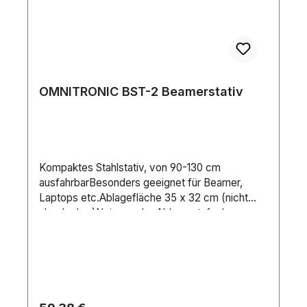
ModelleAusnahme: Die TW6xx / TW5xxx Serie
ab 2013 ist kompatibel.ACER P7280 / P7270i /
P7500 Sanyo PLC-XM150L
OMNITRONIC BST-2 Beamerstativ
Kompaktes Stahlstativ, von 90-130 cm
ausfahrbarBesonders geeignet für Beamer,
Laptops etc.Ablagefläche 35 x 32 cm (nicht
abnehmbar)Neigung der Ablage stufenlos
verstellbarSicherung des Teleskoprohres über
SicherheitssplintHöhenverstellbarLieferumfang1
x StänderMaximale Tragfähigkeit:18
kgRohrdurchmesser Bereich:38 - 35
mmHöhe:Maximal: 130 cmMinimal: 90
cmMaterial:StahlFarbe:SchwarzAblagefläche:35