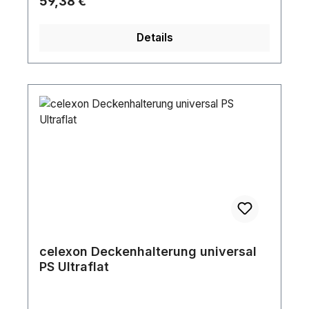
Regulärer Preis:
59,38 €
cm x 32 cmGewicht:4,40 kg
Details
celexon Deckenhalterung universal
PS Ultraflat