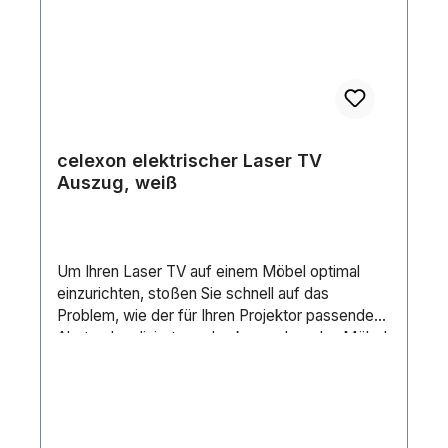
Modelle (TW6xxx / TW7xxx / TW8xxx /
TW9xxx)Ausnahme: Die TW6xx / TW5xxx
Serie ab 2013 ist kompatibel. ACER P7280 /
P7270i / P7500 Sanyo PLC-XM150L
celexon elektrischer Laser TV
Auszug, weiß
Um Ihren Laser TV auf einem Möbel optimal
einzurichten, stoßen Sie schnell auf das
Problem, wie der für Ihren Projektor passende
Abstand realisiert werden kann, ohne das Möbel
umbauen zu müssen oder eine große
Möbeltiefe nötig wird. Im schlimmsten Fall
müssen Sie über ein neues Möbel
nachdenken.Dieses Problem gehört mit celexon
´s voll elektronischem Laser TV Auszug der