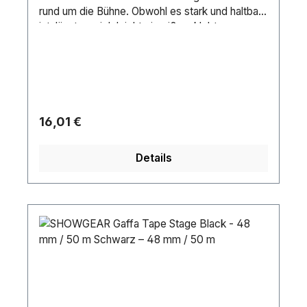
rund um die Bühne. Obwohl es stark und haltbar
ist, lässt es sich leicht einreißen, klebt
zuverlässig und lässt sich leicht und
rückstandsfrei entfernen.Tape-Typ: GaffaTape-
Marke: MegaTapeKern (Material): CartonFarbe:
GrayLänge (m): 50 mBreite (mm): 48 mm
Regulärer Preis:
16,01 €
Details