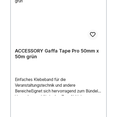
ACCESSORY Gaffa Tape Pro 50mm x
50m grün
Einfaches Klebeband für die
Veranstaltungstechnik und andere
BereicheEignet sich hervorragend zum Bündeln,
Verpacken und AbdeckenZum Abkleben von
Fenstern etc. mit Planen und Folien bei Maler-
und PutzarbeitenReparaturklebeband für alle
Anwendungen (Haus, Garten, Auto, Hobby)Für