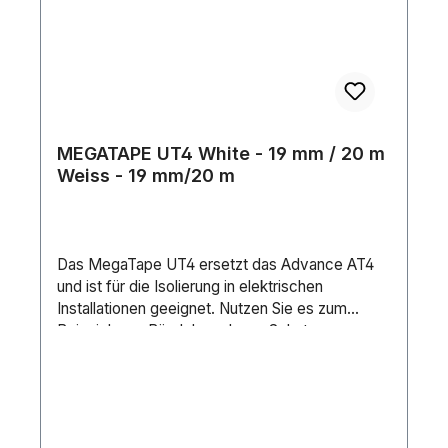
MEGATAPE UT4 White - 19 mm / 20 m
Weiss - 19 mm/20 m
Das MegaTape UT4 ersetzt das Advance AT4
und ist für die Isolierung in elektrischen
Installationen geeignet. Nutzen Sie es zum
Beispiel zum Bündeln und zum Schutz von
Kabeln, für Markierungen auf dem Boden, zum
Befestigen von Leitungen oder zur Markierung
in Ihrem Kabelrack. Das PVC-Klebeband hat
einen geringen Temperaturschwellenwert und
kann zwischen 5°C und 40 °C verwendet