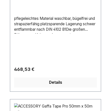
pflegeleichtes Material waschbar, bügelfrei und
strapazierfähig platzsparende Lagerung schwer
entflammbar nach DIN 4102 B1Die großen
Bühnensegel können den gesamten
Bühnenbereich überspannen und gleichzeitig als
Projektions- oder Lichtspielfläche genutzt
werden. Durch zusätzliche Spannpunkte können
die Segel auch an spezielle Bühnenarchitekturen
angepasst werden.
Regulärer Preis:
468,53 €
Details