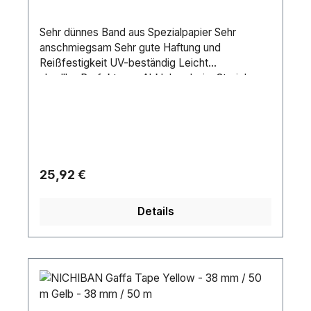
Sehr dünnes Band aus Spezialpapier Sehr
anschmiegsam Sehr gute Haftung und
Reißfestigkeit UV-beständig Leicht
abrollbarPerfekt zum Abkleben beim Streichen.
Sorgt für extrem scharfe Farbkanten auf glatten
und leicht rauen Untergründen.
Regulärer Preis:
25,92 €
Details