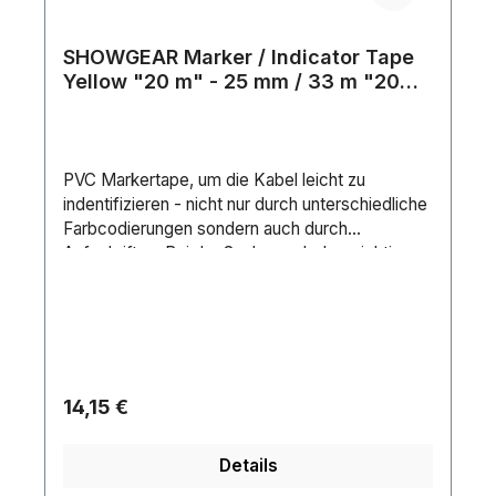
SHOWGEAR Marker / Indicator Tape
Yellow "20 m" - 25 mm / 33 m "20
m" Markierung - gelb
PVC Markertape, um die Kabel leicht zu
indentifizieren - nicht nur durch unterschiedliche
Farbcodierungen sondern auch durch
Aufschriften. Bei der Suche nach dem richtigen
Kabel spart dies viel Zeit. Lieferbar in folgenden
Größen: 5m, 10m, 15m, 20m und 25m
Markierung.Tape-Typ: GaffaTape-Marke:
ShowtecKern (Material): CartonFarbe:
YellowLänge (m): 33 mBreite (mm): 25 mm
Regulärer Preis:
14,15 €
Details