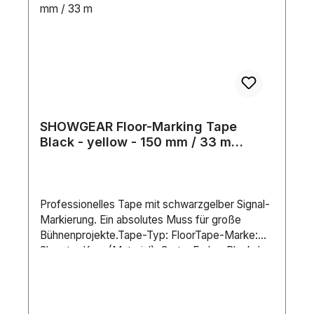
SHOWGEAR Floor-Marking Tape
Black - yellow - 150 mm / 33 m
Schwarz/Gelb - 150 mm / 33 m
Professionelles Tape mit schwarzgelber Signal-
Markierung. Ein absolutes Muss für große
Bühnenprojekte.Tape-Typ: FloorTape-Marke:
ShowtecKern (Material): CartonFarbe: Black /
YellowLänge (m): 33 mBreite (mm): 150 mm