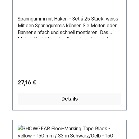
Spanngummi mit Haken - Set á 25 Stück, weiss
Mit den Spanngummis können Sie Molton oder
Banner einfach und schnell montieren. Das
Material ist UV-beständig und somit auch für
den Outdoor-Einsatz geeignet. Die Lieferung
erfolgt im Set von 25 Stück.Spezifikationen: •
Länge des Strips: 29,6• Stärke des
Spanngummis: 4 mm • Ausführung: UV-
Beständig• Farbe: weiss
Regulärer Preis:
27,16 €
Details