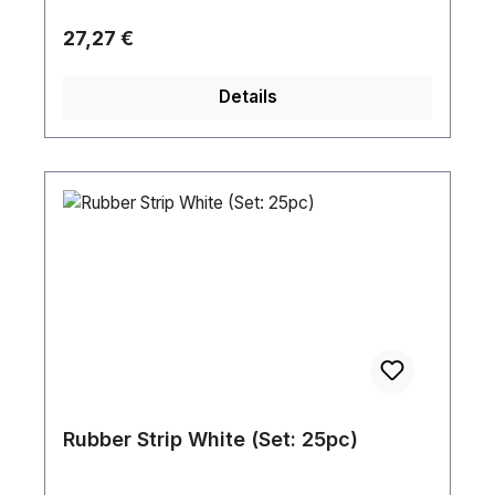
Regulärer Preis:
27,27 €
Details
Rubber Strip White (Set: 25pc)