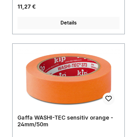
werden.Tape-Typ: PVCKern (Material):
Regulärer Preis:
11,27 €
PlasticFarbe: WhiteLänge (m): 20 mBreite
(mm): 19 mm
Details
Gaffa WASHI-TEC sensitiv orange -
24mm/50m