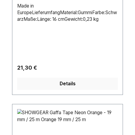
Made in
EuropeLieferumfangMaterial:GummiFarbe:Schw
arzMaße:Länge: 16 cmGewicht:0,23 kg
Regulärer Preis:
21,30 €
Details