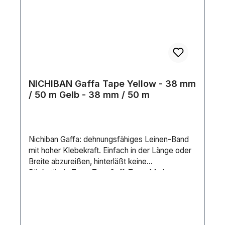
NICHIBAN Gaffa Tape Yellow - 38 mm
/ 50 m Gelb - 38 mm / 50 m
Nichiban Gaffa: dehnungsfähiges Leinen-Band
mit hoher Klebekraft. Einfach in der Länge oder
Breite abzureißen, hinterläßt keine
Rückstände.Tape-Typ: GaffaTape-Marke:
NichibanKern (Material): CartonFarbe:
YellowLänge (m): 50 mBreite (mm): 38 mm