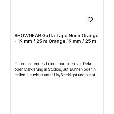
SHOWGEAR Gaffa Tape Neon Orange
- 19 mm / 25 m Orange 19 mm / 25 m
Fluoreszierendes Leinentape, ideal zur Deko
oder Markierung in Studios, auf Bühnen oder in
Hallen. Leuchtet unter UV/Blacklight und bleibt
auch in schlecht beleuchteten Bereichen
sichtbar.Tape-Typ: GaffaTape-Marke:
ShowtecKern (Material): CartonFarbe: Neon
OrangeLänge (m): 25 mBreite (mm): 19 mm