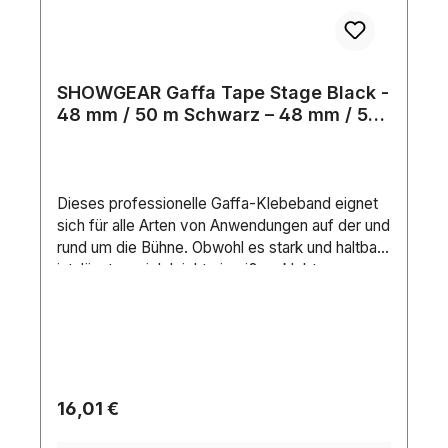
SHOWGEAR Gaffa Tape Stage Black -
48 mm / 50 m Schwarz – 48 mm / 50
m
Dieses professionelle Gaffa-Klebeband eignet
sich für alle Arten von Anwendungen auf der und
rund um die Bühne. Obwohl es stark und haltbar
ist, lässt es sich leicht einreißen, klebt
zuverlässig und lässt sich leicht und
rückstandsfrei entfernen.Tape-Typ: GaffaTape-
Marke: MegaTapeKern (Material): CartonFarbe:
BlackLänge (m): 50 mBreite (mm): 48 mm
Regulärer Preis:
16,01 €