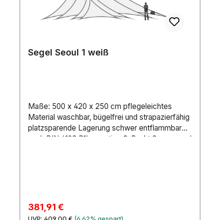
Segel Seoul 1 weiß
Maße: 500 x 420 x 250 cm pflegeleichtes
Material waschbar, bügelfrei und strapazierfähig
platzsparende Lagerung schwer entflammbar
nach DIN 4102 B1Innovative 3-Punkt Spannsegel
aus elastischem easy stretch- Gewebe bieten
nahezu unbegrenzte Einsatzmöglichkeiten. Ob
als Deko-Element, Sonnenschutz oder
Projektionsfläche genutzt, bilden die
Stretchsegel eine Synthese aus Funktionalität
und Dekoration. Die Segel können in ganz
Verkaufspreis:
381,91 €
unterschiedlichen Formationen installiert und so
Regulärer Preis:
UVP:
409,00 €
(6.62% gespart)