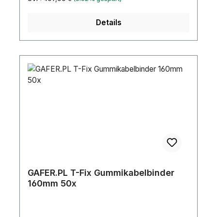
unzählige Dekorations-Szenen geschaffen
werden. Technische DetailsAllgemeinFarbe
Details
weiß Material Stretchstoff Brandschutzklasse B1
schwer entflammbar Einsatzbereich Indoor
Bedruckbar Nein Technische DatenBreite 5 m
GAFER.PL T-Fix Gummikabelbinder
160mm 50x