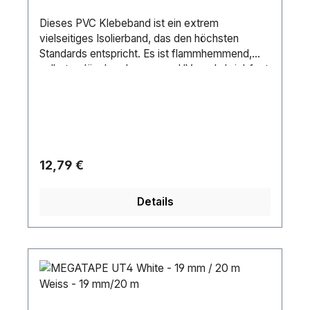
Dieses PVC Klebeband ist ein extrem
vielseitiges Isolierband, das den höchsten
Standards entspricht. Es ist flammhemmend,
selbstverlöschend, wasser-, UV- und abriebfest
und eignet sich daher sowohl für Anwendungen
im Innen- und für Außenbereich. Es hat einen
nicht-korrosiven Klebstoff und ist leicht
abzureißen.Tape-Typ: PVCTape-Marke:
AdvanceKern (Material):
PlasticKerndurchmesser (innen): 25 mmFarbe:
Regulärer Preis:
12,79 €
GrayLänge (m): 20 mBreite (mm): 19 mm
Details