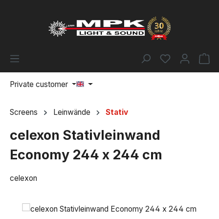
Skip to main content
You have 0 w
Sh
Private customer
Screens
Leinwände
Stativ
celexon Stativleinwand
Economy 244 x 244 cm
celexon
Skip image gallery