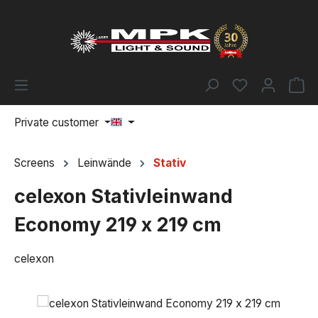
Skip to main content
You have 0 w
Sh
Private customer
Screens
Leinwände
Stativ
celexon Stativleinwand
Economy 219 x 219 cm
celexon
Skip image gallery