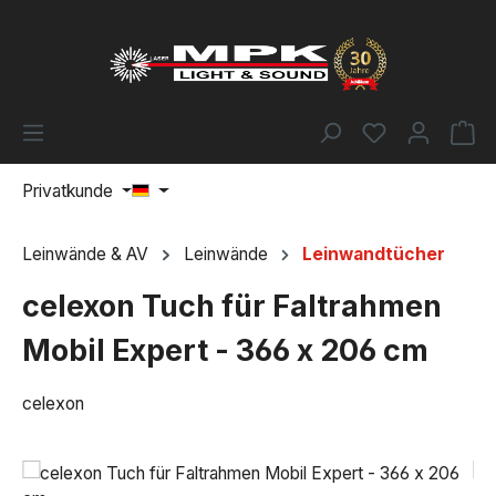
Zum Hauptinhalt springen
Du hast 0 Pr
Wa
Privatkunde
Leinwände & AV
Leinwände
Leinwandtücher
celexon Tuch für Faltrahmen
Mobil Expert - 366 x 206 cm
celexon
Bildergalerie überspringen