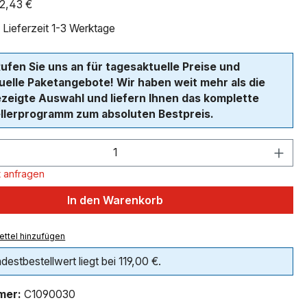
92,43 €
 Lieferzeit 1-3 Werktage
Rufen Sie uns an für tagesaktuelle Preise und
duelle Paketangebote! Wir haben weit mehr als die
ezeigte Auswahl und liefern Ihnen das komplette
llerprogramm zum absoluten Bestpreis.
 Anzahl: Gib den gewünschten Wert ein 
 anfragen
In den Warenkorb
ttel hinzufügen
destbestellwert liegt bei 119,00 €.
mer:
C1090030