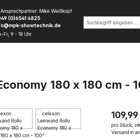
r Ansprechpartner: Mike Weißkopf
49 (0)6541 4825
fo@mpk-showtechnik.de
-Fr, 9 - 18 Uhr
 Economy 180 x 180 cm - 
Regulärer Pre
109,99
pro Stück, i
Versand in a