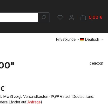
Du hast 0 Produkte auf 
0,00 €
Wa
Privatkunde
Deutsch
100"
celexon
is:
 €
nkl. MwSt zzgl. Versandkosten (19,99 € nach Deutschland.
ndere Länder auf
Anfrage
)