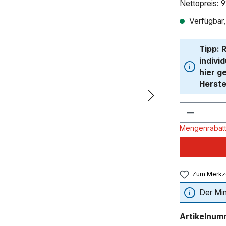
Nettopreis: 
Verfügbar,
Tipp: 
indivi
hier g
Herste
Produkt
Mengenrabatt
Zum Merkze
Der Min
Artikelnum