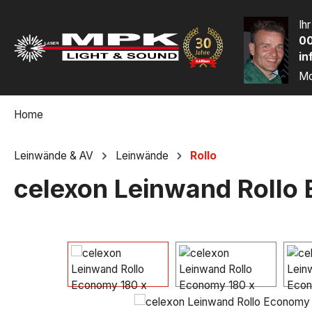
m Hauptinhalt springen
Zur Suche springen
Zur Hauptnavigation springen
Ih
00
in
Mo
Home
Leinwände & AV
Leinwände
Rollo
celexon Leinwand Rollo
Bildergalerie überspringen